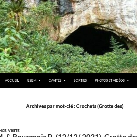
ACCUEIL
GSBM
CAVITÉS
SORTIES
PHOTOS ET VIDÉOS
Archives par mot-clé : Crochets (Grotte des)
NCE
,
VISITE
. & Bourgeois R. (12/12/ 2021). Grotte d