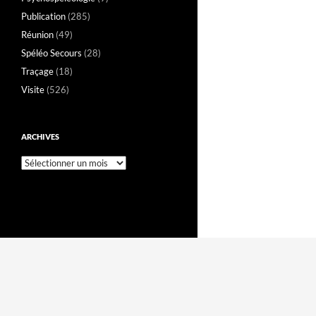
Publication
(285)
Réunion
(49)
Spéléo Secours
(28)
Traçage
(18)
Visite
(526)
ARCHIVES
Archives