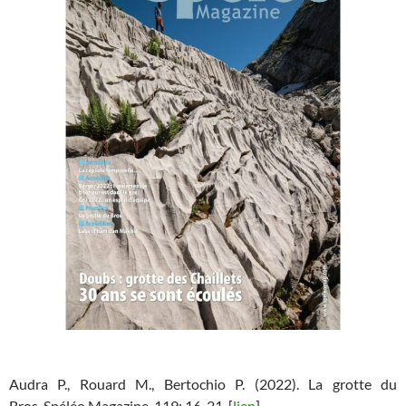
Audra P., Rouard M., Bertochio P. (2022). La grotte du
Bros.
Spéléo Magazine
, 119: 16-21. [
lien
]