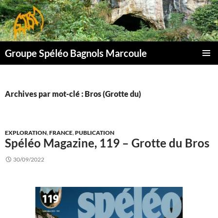
Aller
au
contenu
Groupe Spéléo Bagnols Marcoule
MENU
PRINCI
Archives par mot-clé : Bros (Grotte du)
EXPLORATION
,
FRANCE
,
PUBLICATION
Spéléo Magazine, 119 – Grotte du Bros
30/09/2022