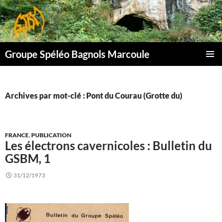
Aller
au
contenu
Groupe Spéléo Bagnols Marcoule
MENU
PRINCI
Archives par mot-clé : Pont du Courau (Grotte du)
FRANCE
,
PUBLICATION
Les électrons cavernicoles : Bulletin du
GSBM, 1
31/12/1973