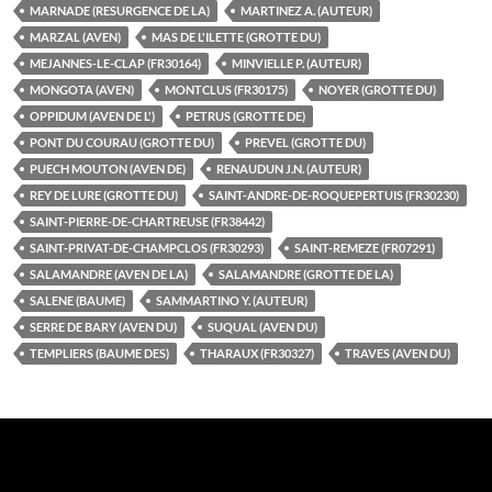
MARNADE (RESURGENCE DE LA)
MARTINEZ A. (AUTEUR)
MARZAL (AVEN)
MAS DE L'ILETTE (GROTTE DU)
MEJANNES-LE-CLAP (FR30164)
MINVIELLE P. (AUTEUR)
MONGOTA (AVEN)
MONTCLUS (FR30175)
NOYER (GROTTE DU)
OPPIDUM (AVEN DE L')
PETRUS (GROTTE DE)
PONT DU COURAU (GROTTE DU)
PREVEL (GROTTE DU)
PUECH MOUTON (AVEN DE)
RENAUDUN J.N. (AUTEUR)
REY DE LURE (GROTTE DU)
SAINT-ANDRE-DE-ROQUEPERTUIS (FR30230)
SAINT-PIERRE-DE-CHARTREUSE (FR38442)
SAINT-PRIVAT-DE-CHAMPCLOS (FR30293)
SAINT-REMEZE (FR07291)
SALAMANDRE (AVEN DE LA)
SALAMANDRE (GROTTE DE LA)
SALENE (BAUME)
SAMMARTINO Y. (AUTEUR)
SERRE DE BARY (AVEN DU)
SUQUAL (AVEN DU)
TEMPLIERS (BAUME DES)
THARAUX (FR30327)
TRAVES (AVEN DU)