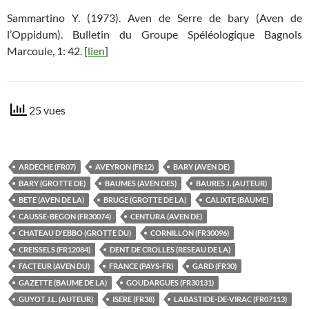
Sammartino Y. (1973). Aven de Serre de bary (Aven de
l’Oppidum). Bulletin du Groupe Spéléologique Bagnols
Marcoule, 1: 42. [
lien
]
25 vues
ARDECHE (FR07)
AVEYRON (FR12)
BARY (AVEN DE)
BARY (GROTTE DE)
BAUMES (AVEN DES)
BAURES J. (AUTEUR)
BETE (AVEN DE LA)
BRUGE (GROTTE DE LA)
CALIXTE (BAUME)
CAUSSE-BEGON (FR30074)
CENTURA (AVEN DE)
CHATEAU D'EBBO (GROTTE DU)
CORNILLON (FR30096)
CREISSELS (FR12084)
DENT DE CROLLES (RESEAU DE LA)
FACTEUR (AVEN DU)
FRANCE (PAYS-FR)
GARD (FR30)
GAZETTE (BAUME DE LA)
GOUDARGUES (FR30131)
GUYOT J.L. (AUTEUR)
ISERE (FR38)
LABASTIDE-DE-VIRAC (FR07113)