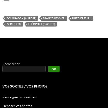
BOURGADE Y. (AUTEUR)
FRANCE (PAYS-FR)
HUEZ (FR38191)
ISERE (FR38)
THÉOPHILE (GROTTE)
Rechercher
OK
VOS SORTIES / VOS PHOTOS
Renseigner vos sorties
Déposer vos photos