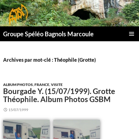
Aller
au
contenu
Groupe Spéléo Bagnols Marcoule
MENU
PRINCI
Archives par mot-clé : Théophile (Grotte)
ALBUM PHOTOS
,
FRANCE
,
VISITE
Bourgade Y. (15/07/1999). Grotte
Théophile. Album Photos GSBM
15/07/1999