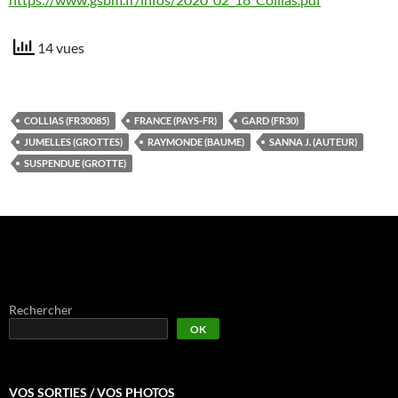
14 vues
COLLIAS (FR30085)
FRANCE (PAYS-FR)
GARD (FR30)
JUMELLES (GROTTES)
RAYMONDE (BAUME)
SANNA J. (AUTEUR)
SUSPENDUE (GROTTE)
Rechercher
OK
VOS SORTIES / VOS PHOTOS