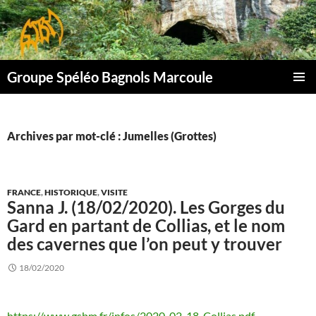
Aller
au
contenu
Groupe Spéléo Bagnols Marcoule
MENU
PRINCI
Archives par mot-clé : Jumelles (Grottes)
FRANCE
,
HISTORIQUE
,
VISITE
Sanna J. (18/02/2020). Les Gorges du
Gard en partant de Collias, et le nom
des cavernes que l’on peut y trouver
18/02/2020
https://www.gsbm.fr/infos/2020_02_18_Collias.pdf