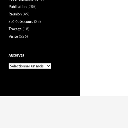
Publication
(285)
Réunion
(49)
Spéléo Secours
(28)
Traçage
(18)
Visite
(526)
ARCHIVES
Archives