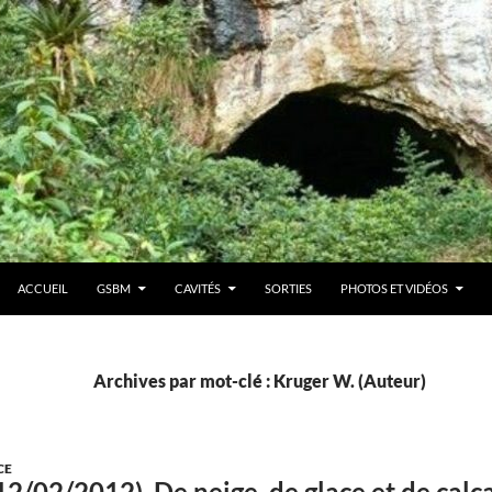
ACCUEIL
GSBM
CAVITÉS
SORTIES
PHOTOS ET VIDÉOS
Archives par mot-clé : Kruger W. (Auteur)
CE
12/02/2012). De neige, de glace et de calc