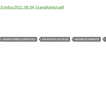
.fr/infos/2011_08_04_GrandAdrech.pdf
GRAND ADRECH (AVEN DU)
KRUGER W. (AUTEUR)
MONIEUX (FR84079)