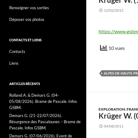
Renseigner vos sorties
12/02/2012
Déposer vos photos
https://www.gsbm.
CONTACTS ET LIENS
10 vues
Contacts
Liens
ALPES-DE-HAUTE-PR
ARTICLES RÉCENTS
Rolland A. & Demars G. (04-
05/08/2026). Brame de Pascale. Infos
GSBM.
EXPLORATION
,
FRAN
Krüger W. (
Demars G. (21-22/07/2026).
Résurgence des Pascalounes – Brame de
04/08/2011
Pascale. Infos GSBM.
Demars G. (07/06/2026). Event de