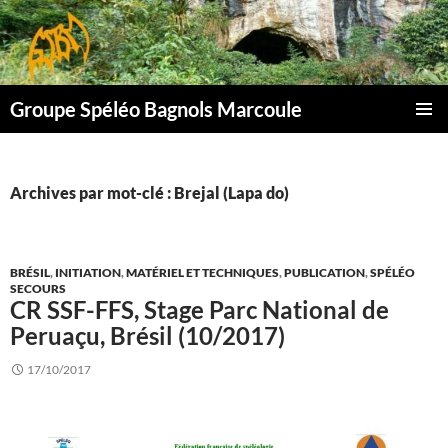
Aller
au
contenu
Groupe Spéléo Bagnols Marcoule
MENU
PRINCI
Archives par mot-clé : Brejal (Lapa do)
BRÉSIL
,
INITIATION
,
MATÉRIEL ET TECHNIQUES
,
PUBLICATION
,
SPÉLÉO
SECOURS
CR SSF-FFS, Stage Parc National de
Peruaçu, Brésil (10/2017)
17/10/2017