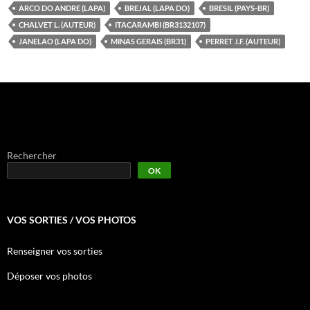
ARCO DO ANDRE (LAPA)
BREJAL (LAPA DO)
BRESIL (PAYS-BR)
CHALVET L. (AUTEUR)
ITACARAMBI (BR3132107)
JANELAO (LAPA DO)
MINAS GERAIS (BR31)
PERRET J.F. (AUTEUR)
Rechercher
OK
VOS SORTIES / VOS PHOTOS
Renseigner vos sorties
Déposer vos photos