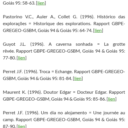
Goiás 95: 58-63. [
lien
]
Pastorino V.C., Auler A., Collet G. (1996). Histórico das
explorações = Historique des explorations. Rapport GBPE-
GREGEO-GSBM, Goiás 94 & Goiás 95: 64-74. [
lien
]
Guyot J.L. (1996). A caverna sonhada = La grotte
rêvée. Rapport GBPE-GREGEO-GSBM, Goiás 94 & Goiás 95:
77-80. [
lien
]
Perret J.F. (1996). Troca = Echange. Rapport GBPE-GREGEO-
GSBM, Goiás 94 & Goiás 95: 81-84. [
lien
]
Maurent K. (1996). Doutor Edgar = Docteur Edgar. Rapport
GBPE-GREGEO-GSBM, Goiás 94 & Goiás 95: 85-86. [
lien
]
Perret J.F. (1996). Um dia no alojamento = Une journée au
camp. Rapport GBPE-GREGEO-GSBM, Goiás 94 & Goiás 95:
87-90. [
lien
]