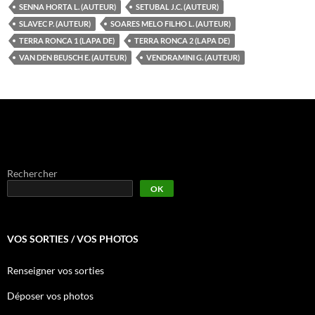
SENNA HORTA L. (AUTEUR)
SETUBAL J.C. (AUTEUR)
SLAVEC P. (AUTEUR)
SOARES MELO FILHO L. (AUTEUR)
TERRA RONCA 1 (LAPA DE)
TERRA RONCA 2 (LAPA DE)
VAN DEN BEUSCH E. (AUTEUR)
VENDRAMINI G. (AUTEUR)
Rechercher
OK
VOS SORTIES / VOS PHOTOS
Renseigner vos sorties
Déposer vos photos