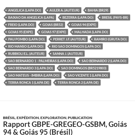
ANGELICA (LAPA DO)
AULER A. (AUTEUR)
BAHIA (BR29)
BAIXAO DA ANGELICA (LAPA)
BEZERRA (LAPA DO)
BRESIL (PAYS-BR)
FREIO (LAPA DO)
GOIAS (BR52)
GOIAS 94 (EXPE)
GOIAS 95 (EXPE)
GOIAS 97 (EXPE)
MALHADA (LAPA DO)
PAU POMBO (LAPA DO)
PERRET J.F. (AUTEUR)
RAMIRO (GRUTA DO)
RIO MANSO (LAPA DO)
RIO SAO DOMINGOS (LAPA DO)
RUBBIOLI E.L. (AUTEUR)
SANNA J. (AUTEUR)
SAO BERNARDO 1 - PALMEIRAS (LAPA DO)
SAO BERNARDO 2 (LAPA DO)
SAO BERNARDO 3 (LAPA DO)
SAO DOMINGOS (BR5219803)
SAO MATEUS - IMBIRA (LAPA DO)
SAO VICENTE 1 (LAPA DO)
TERRA RONCA 1 (LAPA DE)
TERRA RONCA 2 (LAPA DE)
BRÉSIL
,
EXPÉDITION
,
EXPLORATION
,
PUBLICATION
Rapport GBPE-GREGEO-GSBM, Goiás
94 & Goiás 95 (Brésil)