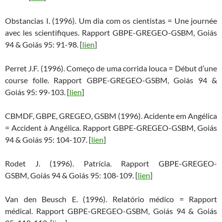
Obstancias I. (1996). Um dia com os cientistas = Une journée
avec les scientifiques. Rapport GBPE-GREGEO-GSBM, Goiás
94 & Goiás 95: 91-98. [
lien
]
Perret J.F. (1996). Começo de uma corrida louca = Début d’une
course folle. Rapport GBPE-GREGEO-GSBM, Goiás 94 &
Goiás 95: 99-103. [
lien
]
CBMDF, GBPE, GREGEO, GSBM (1996). Acidente em Angélica
= Accident à Angélica. Rapport GBPE-GREGEO-GSBM, Goiás
94 & Goiás 95: 104-107. [
lien
]
Rodet J. (1996). Patrícia. Rapport GBPE-GREGEO-
GSBM, Goiás 94 & Goiás 95: 108-109. [
lien
]
Van den Beusch E. (1996). Relatório médico = Rapport
médical. Rapport GBPE-GREGEO-GSBM, Goiás 94 & Goiás