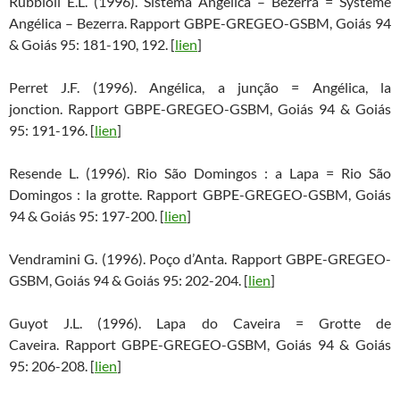
Rubbioli E.L. (1996). Sistema Angélica – Bezerra = Système
Angélica – Bezerra. Rapport GBPE-GREGEO-GSBM, Goiás 94
& Goiás 95: 181-190, 192. [
lien
]
Perret J.F. (1996). Angélica, a junção = Angélica, la
jonction. Rapport GBPE-GREGEO-GSBM, Goiás 94 & Goiás
95: 191-196. [
lien
]
Resende L. (1996). Rio São Domingos : a Lapa = Rio São
Domingos : la grotte. Rapport GBPE-GREGEO-GSBM, Goiás
94 & Goiás 95: 197-200. [
lien
]
Vendramini G. (1996). Poço d’Anta. Rapport GBPE-GREGEO-
GSBM, Goiás 94 & Goiás 95: 202-204. [
lien
]
Guyot J.L. (1996). Lapa do Caveira = Grotte de
Caveira. Rapport GBPE-GREGEO-GSBM, Goiás 94 & Goiás
95: 206-208. [
lien
]