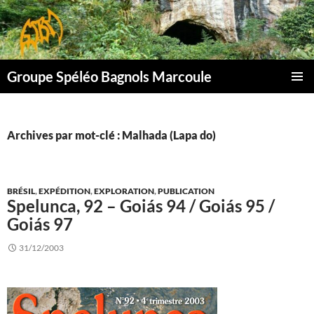
Aller
au
contenu
Groupe Spéléo Bagnols Marcoule
MENU
PRINCI
Archives par mot-clé : Malhada (Lapa do)
BRÉSIL
,
EXPÉDITION
,
EXPLORATION
,
PUBLICATION
Spelunca, 92 – Goiás 94 / Goiás 95 /
Goiás 97
31/12/2003