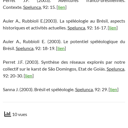
Perret J.F. (2003). Aventures franco-brésiliennes.
Contexte.
Spelunca
, 92: 15. [
lien
]
Auler A., Rubbioli E.(2003). La spéléologie au Brésil, aspects
historiques et activités actuelles.
Spelunca
, 92: 16-17. [
lien
]
Auler A., Rubbioli E. (2003). Le potentiel spéléologique du
Brésil.
Spelunca
, 92: 18-19. [
lien
]
Perret J.F. (2003). Synthèse des réseaux explorés par notre
collectif sur le karst de São Domingos, Etat de Goiás.
Spelunca
,
92: 20-30. [
lien
]
Sanna J. (2003). Brésil et spéléologie.
Spelunca
, 92: 29. [
lien
]
10 vues