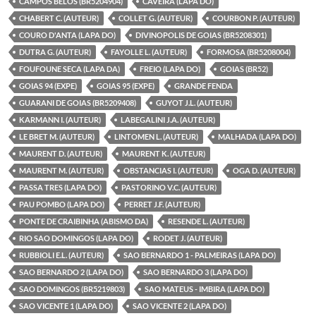
CAMPOS BELOS (BR5204904)
CAVEIRA (LAPA DO)
CHABERT C. (AUTEUR)
COLLET G. (AUTEUR)
COURBON P. (AUTEUR)
COURO D'ANTA (LAPA DO)
DIVINOPOLIS DE GOIAS (BR5208301)
DUTRA G. (AUTEUR)
FAYOLLE L. (AUTEUR)
FORMOSA (BR5208004)
FOUFOUNE SECA (LAPA DA)
FREIO (LAPA DO)
GOIAS (BR52)
GOIAS 94 (EXPE)
GOIAS 95 (EXPE)
GRANDE FENDA
GUARANI DE GOIAS (BR5209408)
GUYOT J.L. (AUTEUR)
KARMANN I. (AUTEUR)
LABEGALINI J.A. (AUTEUR)
LE BRET M. (AUTEUR)
LINTOMEN L. (AUTEUR)
MALHADA (LAPA DO)
MAURENT D. (AUTEUR)
MAURENT K. (AUTEUR)
MAURENT M. (AUTEUR)
OBSTANCIAS I. (AUTEUR)
OGA D. (AUTEUR)
PASSA TRES (LAPA DO)
PASTORINO V.C. (AUTEUR)
PAU POMBO (LAPA DO)
PERRET J.F. (AUTEUR)
PONTE DE CRAIBINHA (ABISMO DA)
RESENDE L. (AUTEUR)
RIO SAO DOMINGOS (LAPA DO)
RODET J. (AUTEUR)
RUBBIOLI E.L. (AUTEUR)
SAO BERNARDO 1 - PALMEIRAS (LAPA DO)
SAO BERNARDO 2 (LAPA DO)
SAO BERNARDO 3 (LAPA DO)
SAO DOMINGOS (BR5219803)
SAO MATEUS - IMBIRA (LAPA DO)
SAO VICENTE 1 (LAPA DO)
SAO VICENTE 2 (LAPA DO)