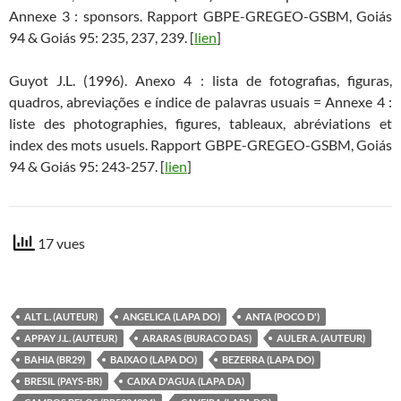
Annexe 3 : sponsors. Rapport GBPE-GREGEO-GSBM, Goiás
94 & Goiás 95: 235, 237, 239. [
lien
]
Guyot J.L. (1996). Anexo 4 : lista de fotografias, figuras,
quadros, abreviações e índice de palavras usuais = Annexe 4 :
liste des photographies, figures, tableaux, abréviations et
index des mots usuels. Rapport GBPE-GREGEO-GSBM, Goiás
94 & Goiás 95: 243-257. [
lien
]
17 vues
ALT L. (AUTEUR)
ANGELICA (LAPA DO)
ANTA (POCO D')
APPAY J.L. (AUTEUR)
ARARAS (BURACO DAS)
AULER A. (AUTEUR)
BAHIA (BR29)
BAIXAO (LAPA DO)
BEZERRA (LAPA DO)
BRESIL (PAYS-BR)
CAIXA D'AGUA (LAPA DA)