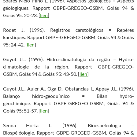
Soares Melo Filho L. (1996). Aspectos geológicos = Aspects
géologiques. Rapport GBPE-GREGEO-GSBM, Goiás 94 &
Goiás 95: 20-23. [
lien
]
Rodet J. (1996). Registros carstológicos = Repères
karstiques. Rapport GBPE-GREGEO-GSBM, Goiás 94 & Goiás
95: 24-42. [
lien
]
Guyot J.L. (1996). Hidro-climatologia da região = Hydro-
climatologie de la région. Rapport GBPE-GREGEO-
GSBM, Goiás 94 & Goiás 95: 43-50. [
lien
]
Guyot J.L., Auler A., Oga D., Obstancias I., Appay J.L. (1996).
Balanço hidro-geoquímico = Bilan hydro-
géochimique. Rapport GBPE-GREGEO-GSBM, Goiás 94 &
Goiás 95: 51-57. [
lien
]
Senna Horta L. (1996). Bioespeleologia =
Biospéléologie. Rapport GBPE-GREGEO-GSBM, Goiás 94 &