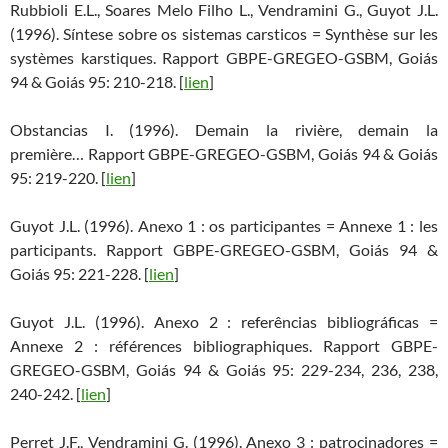
Rubbioli E.L., Soares Melo Filho L., Vendramini G., Guyot J.L.
(1996). Síntese sobre os sistemas carsticos = Synthèse sur les
systèmes karstiques. Rapport GBPE-GREGEO-GSBM, Goiás
94 & Goiás 95: 210-218. [
lien
]
Obstancias I. (1996). Demain la rivière, demain la
première… Rapport GBPE-GREGEO-GSBM, Goiás 94 & Goiás
95: 219-220. [
lien
]
Guyot J.L. (1996). Anexo 1 : os participantes = Annexe 1 : les
participants. Rapport GBPE-GREGEO-GSBM, Goiás 94 &
Goiás 95: 221-228. [
lien
]
Guyot J.L. (1996). Anexo 2 : referências bibliográficas =
Annexe 2 : références bibliographiques. Rapport GBPE-
GREGEO-GSBM, Goiás 94 & Goiás 95: 229-234, 236, 238,
240-242. [
lien
]
Perret J.F., Vendramini G. (1996). Anexo 3 : patrocinadores =