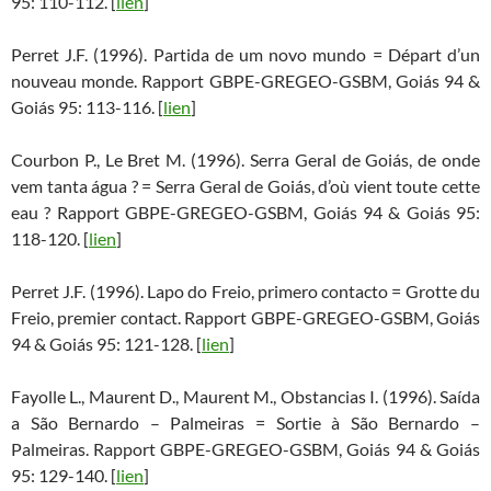
95: 110-112. [
lien
]
Perret J.F. (1996). Partida de um novo mundo = Départ d’un
nouveau monde. Rapport GBPE-GREGEO-GSBM, Goiás 94 &
Goiás 95: 113-116. [
lien
]
Courbon P., Le Bret M. (1996). Serra Geral de Goiás, de onde
vem tanta água ? = Serra Geral de Goiás, d’où vient toute cette
eau ? Rapport GBPE-GREGEO-GSBM, Goiás 94 & Goiás 95:
118-120. [
lien
]
Perret J.F. (1996). Lapo do Freio, primero contacto = Grotte du
Freio, premier contact. Rapport GBPE-GREGEO-GSBM, Goiás
94 & Goiás 95: 121-128. [
lien
]
Fayolle L., Maurent D., Maurent M., Obstancias I. (1996). Saída
a São Bernardo – Palmeiras = Sortie à São Bernardo –
Palmeiras. Rapport GBPE-GREGEO-GSBM, Goiás 94 & Goiás
95: 129-140. [
lien
]