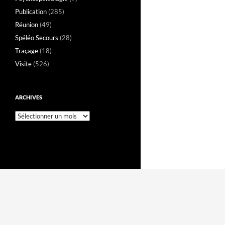
Publication
(285)
Réunion
(49)
Spéléo Secours
(28)
Traçage
(18)
Visite
(526)
ARCHIVES
Archives