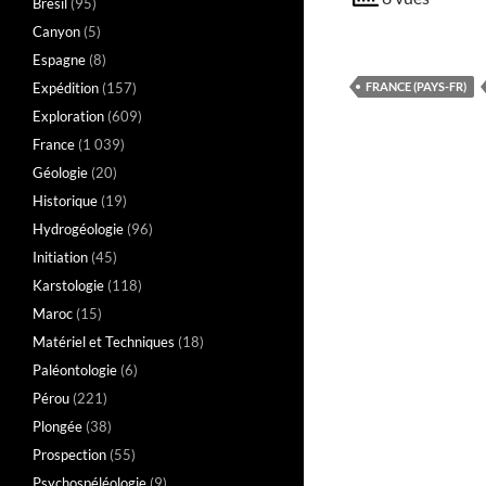
Brésil
(95)
Canyon
(5)
Espagne
(8)
Expédition
(157)
FRANCE (PAYS-FR)
Exploration
(609)
France
(1 039)
Géologie
(20)
Historique
(19)
Hydrogéologie
(96)
Initiation
(45)
Karstologie
(118)
Maroc
(15)
Matériel et Techniques
(18)
Paléontologie
(6)
Pérou
(221)
Plongée
(38)
Prospection
(55)
Psychospéléologie
(9)