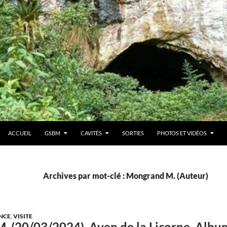
ACCUEIL
GSBM
CAVITÉS
SORTIES
PHOTOS ET VIDÉOS
Archives par mot-clé : Mongrand M. (Auteur)
NCE
,
VISITE
. (20/03/2024). Aven de la Licorne. Alb