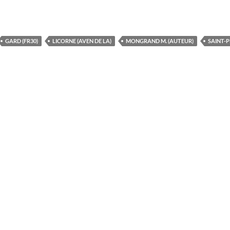
GARD (FR30)
LICORNE (AVEN DE LA)
MONGRAND M. (AUTEUR)
SAINT-P