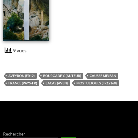
9 vues
AVEYRON (FR12)
BOURGADE Y. (AUTEUR)
CAUSSE MEJEAN
FRANCE (PAYS-FR)
LACAS (AVEN)
MOSTUEJOULS (FR12160)
Rechercher