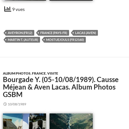
9 vues
AVEYRON (FR12)
FRANCE (PAYS-FR)
LACAS (AVEN)
MARTIN T. (AUTEUR)
MOSTUEJOULS (FR12160)
ALBUM PHOTOS
,
FRANCE
,
VISITE
Bourgade Y. (05-10/08/1989). Causse
Méjean & Aven Lacas. Album Photos
GSBM
10/08/1989