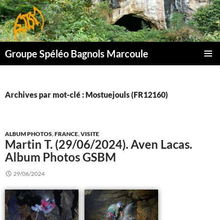
Aller
au
contenu
Groupe Spéléo Bagnols Marcoule
MENU
PRINCI
Archives par mot-clé : Mostuejouls (FR12160)
ALBUM PHOTOS
,
FRANCE
,
VISITE
Martin T. (29/06/2024). Aven Lacas.
Album Photos GSBM
29/06/2024