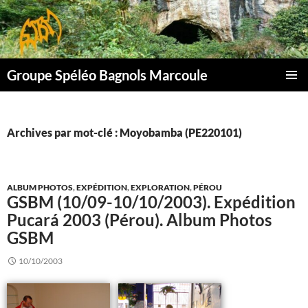
Aller
au
contenu
Groupe Spéléo Bagnols Marcoule
MENU
PRINCI
Archives par mot-clé : Moyobamba (PE220101)
ALBUM PHOTOS
,
EXPÉDITION
,
EXPLORATION
,
PÉROU
GSBM (10/09-10/10/2003). Expédition
Pucará 2003 (Pérou). Album Photos
GSBM
10/10/2003