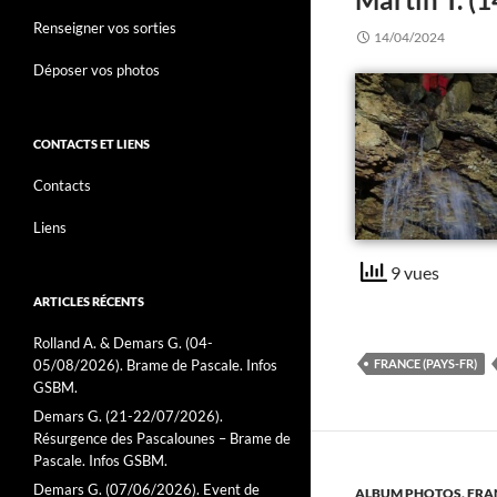
Renseigner vos sorties
14/04/2024
Déposer vos photos
CONTACTS ET LIENS
Contacts
Liens
9 vues
ARTICLES RÉCENTS
Rolland A. & Demars G. (04-
05/08/2026). Brame de Pascale. Infos
FRANCE (PAYS-FR)
GSBM.
Demars G. (21-22/07/2026).
Résurgence des Pascalounes – Brame de
Pascale. Infos GSBM.
Demars G. (07/06/2026). Event de
ALBUM PHOTOS
,
FRA