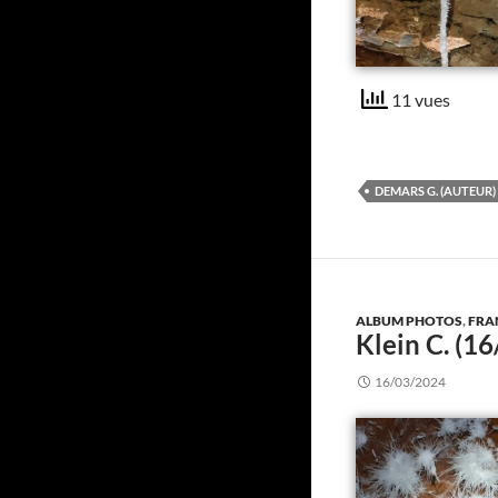
11 vues
DEMARS G. (AUTEUR)
ALBUM PHOTOS
,
FRA
Klein C. (
16/03/2024