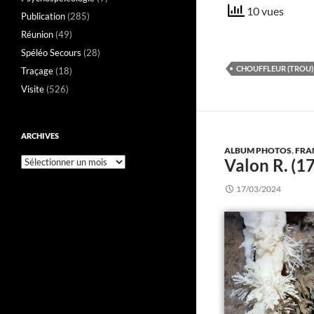
10 vues
Publication
(285)
Réunion
(49)
Spéléo Secours
(28)
CHOUFFLEUR (TROU)
Traçage
(18)
Visite
(526)
ARCHIVES
ALBUM PHOTOS
,
FRA
Valon R. (1
Archives
17/03/2024