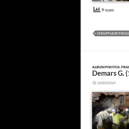
9 vues
CHOUFFLEUR (TROU)
ALBUM PHOTOS
,
FRA
Demars G. 
16/03/2024