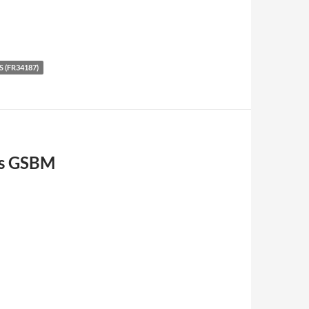
 (FR34187)
os GSBM