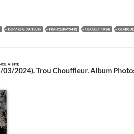
DEMARS G. (AUTEUR)
FRANCE (PAYS-FR)
HERAULT (FR34)
OLARGUES
NCE
,
VISITE
7/03/2024). Trou Chouffleur. Album Phot