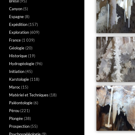
Brésil
(95)
Canyon
(5)
Espagne
(8)
Expédition
(157)
Exploration
(609)
France
(1 039)
Géologie
(20)
Historique
(19)
Hydrogéologie
(96)
Initiation
(45)
Karstologie
(118)
Maroc
(15)
Matériel et Techniques
(18)
Paléontologie
(6)
Pérou
(221)
Plongée
(38)
Prospection
(55)
Psychospéléologie
(9)