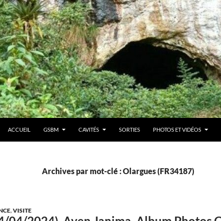
ACCUEIL
GSBM
CAVITÉS
SORTIES
PHOTOS ET VIDÉOS
Archives par mot-clé : Olargues (FR34187)
NCE
,
VISITE
(14/04/2024). Aven Janima. Album Photos