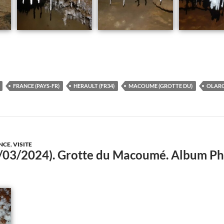
FRANCE (PAYS-FR)
HERAULT (FR34)
MACOUME (GROTTE DU)
OLARG
NCE
,
VISITE
16/03/2024). Grotte du Macoumé. Album 