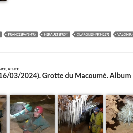
FRANCE (PAYS-FR)
HERAULT (FR34)
OLARGUES (FR34187)
VALON R.
NCE
,
VISITE
(16/03/2024). Grotte du Macoumé. Albu