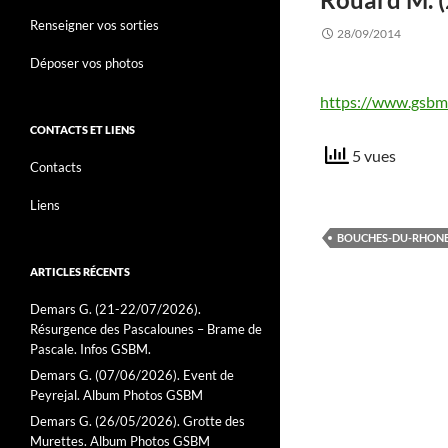
Renseigner vos sorties
28/09/2014
Déposer vos photos
https://www.gsbm.
CONTACTS ET LIENS
5 vues
Contacts
Liens
BOUCHES-DU-RHONE 
ARTICLES RÉCENTS
Demars G. (21-22/07/2026).
Résurgence des Pascalounes – Brame de
Pascale. Infos GSBM.
Demars G. (07/06/2026). Event de
Peyrejal. Album Photos GSBM
Demars G. (26/05/2026). Grotte des
Murettes. Album Photos GSBM