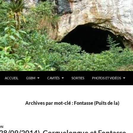
ACCUEIL
GSBM
CAVITÉS
SORTIES
PHOTOS ET VIDÉOS
Archives par mot-clé : Fontasse (Puits de la)
ON
28/09/2014). Gorguelongue et Fontasse