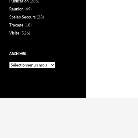
Publication
(285)
Réunion
(49)
Spéléo Secours
(28)
Traçage
(18)
Visite
(526)
ARCHIVES
Archives