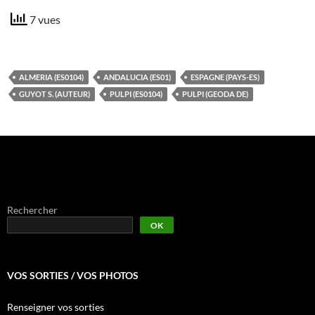
7 vues
ALMERIA (ES0104)
ANDALUCIA (ES01)
ESPAGNE (PAYS-ES)
GUYOT S. (AUTEUR)
PULPI (ES0104)
PULPI (GEODA DE)
Rechercher
OK
VOS SORTIES / VOS PHOTOS
Renseigner vos sorties