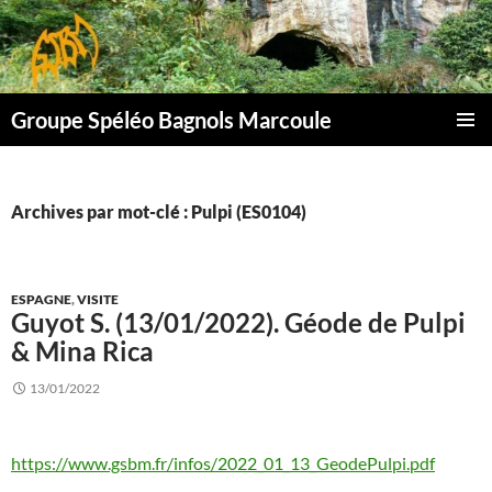
Aller
au
contenu
Groupe Spéléo Bagnols Marcoule
MENU
PRINCI
Archives par mot-clé : Pulpi (ES0104)
ESPAGNE
,
VISITE
Guyot S. (13/01/2022). Géode de Pulpi
& Mina Rica
13/01/2022
https://www.gsbm.fr/infos/2022_01_13_GeodePulpi.pdf