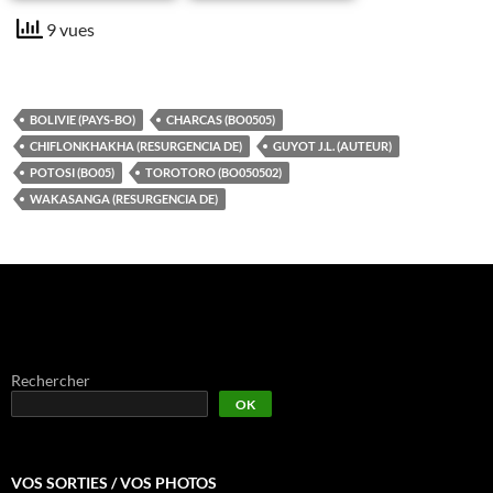
9 vues
BOLIVIE (PAYS-BO)
CHARCAS (BO0505)
CHIFLONKHAKHA (RESURGENCIA DE)
GUYOT J.L. (AUTEUR)
POTOSI (BO05)
TOROTORO (BO050502)
WAKASANGA (RESURGENCIA DE)
Rechercher
OK
VOS SORTIES / VOS PHOTOS