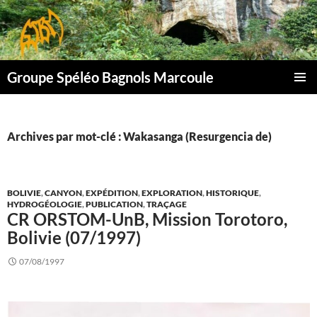
Aller
au
contenu
Groupe Spéléo Bagnols Marcoule
MENU
PRINCI
Archives par mot-clé : Wakasanga (Resurgencia de)
BOLIVIE
,
CANYON
,
EXPÉDITION
,
EXPLORATION
,
HISTORIQUE
,
HYDROGÉOLOGIE
,
PUBLICATION
,
TRAÇAGE
CR ORSTOM-UnB, Mission Torotoro,
Bolivie (07/1997)
07/08/1997