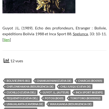
Guyot J.L. (1989). Echo des profondeurs, Etranger : Bolivie,
expéditions Bolivia 1988 et Inca Sport 88.
Spelunca
, 33: 10-11.
[
lien
]
12 vues
BOLIVIE (PAYS-BO)
CHANKAKHANI (CUEVA DE)
CHARCAS (BO0505)
CHIFLONKHAKHA (RESURGENCIA DE)
CHILI JUSQU (CUEVA DE)
CUCHILLO (CUEVA DEL)
GUYOT J.L. (AUTEUR)
INCA SPORT 88 (EXPE)
PEQUENITO (CUEVA DEL)
POTOSI (BO05)
TOROTORO (BO050502)
UMAJALANTA (CAVERNA DE)
WAKASANGA (RESURGENCIA DE)