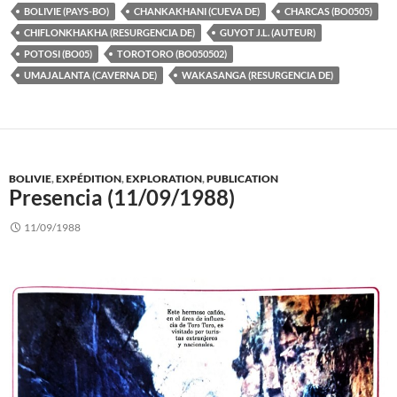
BOLIVIE (PAYS-BO)
CHANKAKHANI (CUEVA DE)
CHARCAS (BO0505)
CHIFLONKHAKHA (RESURGENCIA DE)
GUYOT J.L. (AUTEUR)
POTOSI (BO05)
TOROTORO (BO050502)
UMAJALANTA (CAVERNA DE)
WAKASANGA (RESURGENCIA DE)
BOLIVIE
,
EXPÉDITION
,
EXPLORATION
,
PUBLICATION
Presencia (11/09/1988)
11/09/1988