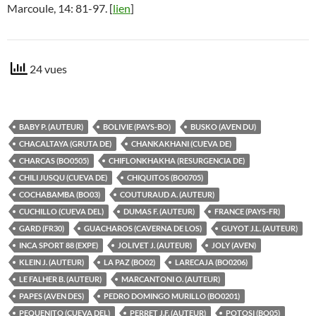
Marcoule, 14: 81-97. [
lien
]
24 vues
BABY P. (AUTEUR)
BOLIVIE (PAYS-BO)
BUSKO (AVEN DU)
CHACALTAYA (GRUTA DE)
CHANKAKHANI (CUEVA DE)
CHARCAS (BO0505)
CHIFLONKHAKHA (RESURGENCIA DE)
CHILI JUSQU (CUEVA DE)
CHIQUITOS (BO0705)
COCHABAMBA (BO03)
COUTURAUD A. (AUTEUR)
CUCHILLO (CUEVA DEL)
DUMAS F. (AUTEUR)
FRANCE (PAYS-FR)
GARD (FR30)
GUACHAROS (CAVERNA DE LOS)
GUYOT J.L. (AUTEUR)
INCA SPORT 88 (EXPE)
JOLIVET J. (AUTEUR)
JOLY (AVEN)
KLEIN J. (AUTEUR)
LA PAZ (BO02)
LARECAJA (BO0206)
LE FALHER B. (AUTEUR)
MARCANTONI O. (AUTEUR)
PAPES (AVEN DES)
PEDRO DOMINGO MURILLO (BO0201)
PEQUENITO (CUEVA DEL)
PERRET J.F. (AUTEUR)
POTOSI (BO05)