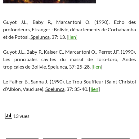
Guyot J.L., Baby P., Marcantoni O. (1990). Echo des
profondeurs, Etranger : Bolivie, départements de Cochabamba
et de Potosi.
Spelunca
, 37: 13. [
lien
]
Guyot J.L., Baby P., Kaiser C., Marcantoni O., Perret J.F. (1990).
Les principales cavités du massif de Toro-toro, Andes
tropicales de Bolivie.
Spelunca
, 37: 25-28. [
lien
]
Le Falher B., Sanna J. (1990). Le Trou Souffleur (Saint Christol
d’Albion, Vaucluse).
Spelunca
, 37: 35-40. [
lien
]
13 vues