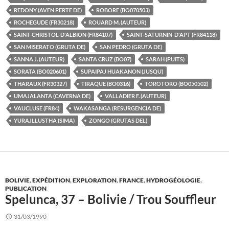
REDONY (AVEN PERTE DE)
ROBORE (BO070503)
ROCHEGUDE (FR30218)
ROUARD M. (AUTEUR)
SAINT-CHRISTOL-D'ALBION (FR84107)
SAINT-SATURNIN-D'APT (FR84118)
SAN MISERATO (GRUTA DE)
SAN PEDRO (GRUTA DE)
SANNA J. (AUTEUR)
SANTA CRUZ (BO07)
SARAH (PUITS)
SORATA (BO020601)
SUPAIPAJ HUAKANON (JUSQU)
THARAUX (FR30327)
TIRAQUE (BO0316)
TOROTORO (BO050502)
UMAJALANTA (CAVERNA DE)
VALLADIER F. (AUTEUR)
VAUCLUSE (FR84)
WAKASANGA (RESURGENCIA DE)
YURAJLLUSTHA (SIMA)
ZONGO (GRUTAS DEL)
BOLIVIE
,
EXPÉDITION
,
EXPLORATION
,
FRANCE
,
HYDROGÉOLOGIE
,
PUBLICATION
Spelunca, 37 – Bolivie / Trou Souffleur
31/03/1990