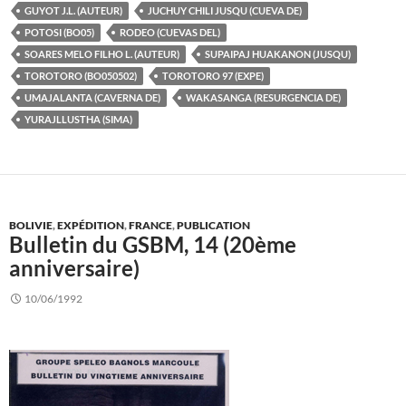
GUYOT J.L. (AUTEUR)
JUCHUY CHILI JUSQU (CUEVA DE)
POTOSI (BO05)
RODEO (CUEVAS DEL)
SOARES MELO FILHO L. (AUTEUR)
SUPAIPAJ HUAKANON (JUSQU)
TOROTORO (BO050502)
TOROTORO 97 (EXPE)
UMAJALANTA (CAVERNA DE)
WAKASANGA (RESURGENCIA DE)
YURAJLLUSTHA (SIMA)
BOLIVIE
,
EXPÉDITION
,
FRANCE
,
PUBLICATION
Bulletin du GSBM, 14 (20ème
anniversaire)
10/06/1992