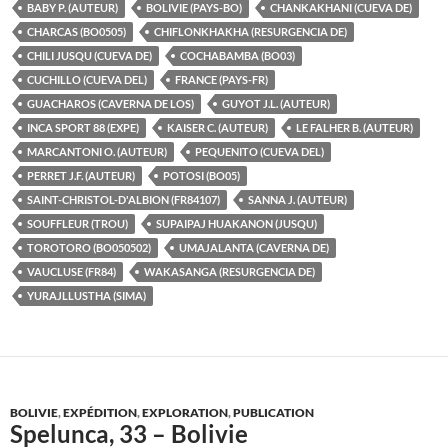
BABY P. (AUTEUR)
BOLIVIE (PAYS-BO)
CHANKAKHANI (CUEVA DE)
CHARCAS (BO0505)
CHIFLONKHAKHA (RESURGENCIA DE)
CHILI JUSQU (CUEVA DE)
COCHABAMBA (BO03)
CUCHILLO (CUEVA DEL)
FRANCE (PAYS-FR)
GUACHAROS (CAVERNA DE LOS)
GUYOT J.L. (AUTEUR)
INCA SPORT 88 (EXPE)
KAISER C. (AUTEUR)
LE FALHER B. (AUTEUR)
MARCANTONI O. (AUTEUR)
PEQUENITO (CUEVA DEL)
PERRET J.F. (AUTEUR)
POTOSI (BO05)
SAINT-CHRISTOL-D'ALBION (FR84107)
SANNA J. (AUTEUR)
SOUFFLEUR (TROU)
SUPAIPAJ HUAKANON (JUSQU)
TOROTORO (BO050502)
UMAJALANTA (CAVERNA DE)
VAUCLUSE (FR84)
WAKASANGA (RESURGENCIA DE)
YURAJLLUSTHA (SIMA)
BOLIVIE
,
EXPÉDITION
,
EXPLORATION
,
PUBLICATION
Spelunca, 33 – Bolivie