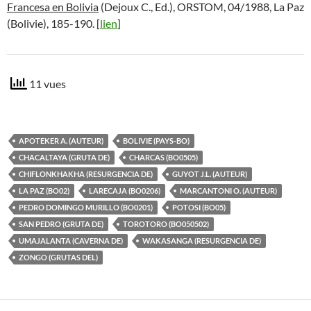
Francesa en Bolivia
(Dejoux C., Ed.), ORSTOM, 04/1988, La Paz
(Bolivie), 185-190. [
lien
]
11 vues
APOTEKER A. (AUTEUR)
BOLIVIE (PAYS-BO)
CHACALTAYA (GRUTA DE)
CHARCAS (BO0505)
CHIFLONKHAKHA (RESURGENCIA DE)
GUYOT J.L. (AUTEUR)
LA PAZ (BO02)
LARECAJA (BO0206)
MARCANTONI O. (AUTEUR)
PEDRO DOMINGO MURILLO (BO0201)
POTOSI (BO05)
SAN PEDRO (GRUTA DE)
TOROTORO (BO050502)
UMAJALANTA (CAVERNA DE)
WAKASANGA (RESURGENCIA DE)
ZONGO (GRUTAS DEL)