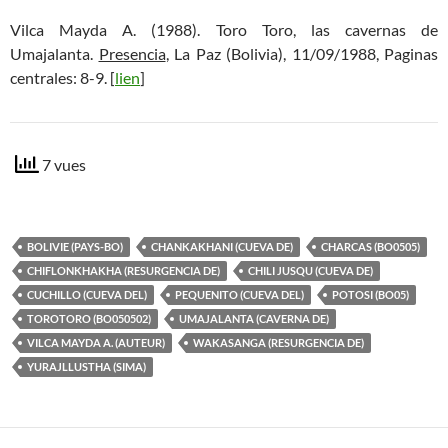
Vilca Mayda A. (1988). Toro Toro, las cavernas de
Umajalanta.
Presencia
, La Paz (Bolivia), 11/09/1988, Paginas
centrales: 8-9. [
lien
]
7 vues
BOLIVIE (PAYS-BO)
CHANKAKHANI (CUEVA DE)
CHARCAS (BO0505)
CHIFLONKHAKHA (RESURGENCIA DE)
CHILI JUSQU (CUEVA DE)
CUCHILLO (CUEVA DEL)
PEQUENITO (CUEVA DEL)
POTOSI (BO05)
TOROTORO (BO050502)
UMAJALANTA (CAVERNA DE)
VILCA MAYDA A. (AUTEUR)
WAKASANGA (RESURGENCIA DE)
YURAJLLUSTHA (SIMA)