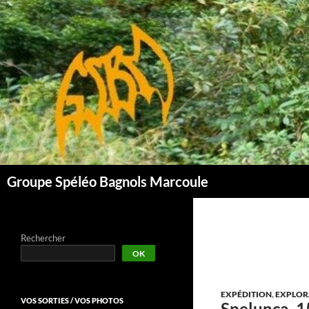
Aller
au
contenu
Groupe Spéléo Bagnols Marcoule
Rechercher
OK
EXPÉDITION
,
EXPLOR
VOS SORTIES / VOS PHOTOS
Spelunca, 