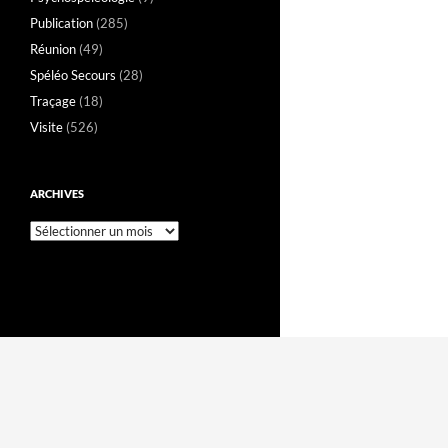
Publication
(285)
Réunion
(49)
Spéléo Secours
(28)
Traçage
(18)
Visite
(526)
ARCHIVES
Archives