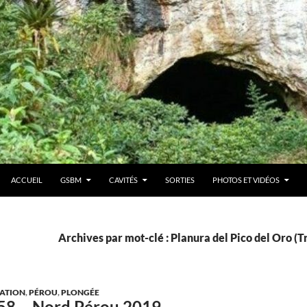
ACCUEIL
GSBM
CAVITÉS
SORTIES
PHOTOS ET VIDÉOS
Archives par mot-clé : Planura del Pico del Oro (T
ATION
,
PÉROU
,
PLONGÉE
158 – Nord Pérou 2019