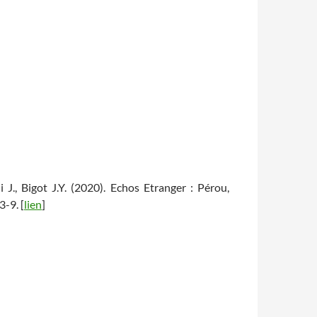
i J., Bigot J.Y. (2020). Echos Etranger : Pérou,
3-9. [
lien
]