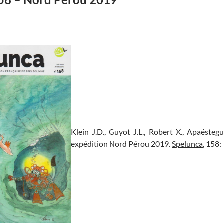
Klein J.D., Guyot J.L., Robert X., Apaéstegu
expédition Nord Pérou 2019.
Spelunca
, 158: 