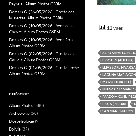
Peyrejal. Album Photos GSBM
Demars G. (26/05/2026). Grotte des
Murettes. Album Photos GSBM
Demars G. (10/05/2026). Aven de la
12 vues
Chèvre. Album Photos GSBM
Demars G. (10/05/2026). Aven Rosa.
Album Photos GSBM
ALTO MIRAFLORES (C
Demars G. (02/05/2026). Grotte des
Gaulois. Album Photos GSBM
BIGOT J.Y. (AUTEUR)
ELIAS SOPLIN VARGAS
Demars G. (01/05/2026). Grotte Roche.
Album Photos GSBM
LAGUNA MARIA GON
MAIZ (CUEVA DEL)
NUEVA CAJAMARCA (
CATÉGORIES
PARDO MIGUEL (PE22
RIOJA (PE2208)
R
Album Photos
(580)
SAN MARTIN (PE22)
Archéologie
(50)
Biospéléologie
(9)
Bolivie
(39)