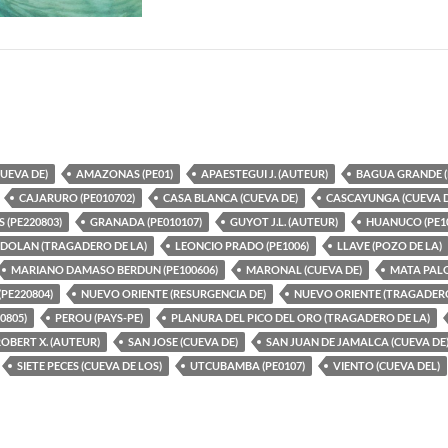
UEVA DE)
AMAZONAS (PE01)
APAESTEGUI J. (AUTEUR)
BAGUA GRANDE (
CAJARURO (PE010702)
CASA BLANCA (CUEVA DE)
CASCAYUNGA (CUEVA D
 (PE220803)
GRANADA (PE010107)
GUYOT J.L. (AUTEUR)
HUANUCO (PE1
DOLAN (TRAGADERO DE LA)
LEONCIO PRADO (PE1006)
LLAVE (POZO DE LA)
MARIANO DAMASO BERDUN (PE100606)
MARONAL (CUEVA DE)
MATA PALO
PE220804)
NUEVO ORIENTE (RESURGENCIA DE)
NUEVO ORIENTE (TRAGADERO
0805)
PEROU (PAYS-PE)
PLANURA DEL PICO DEL ORO (TRAGADERO DE LA)
OBERT X. (AUTEUR)
SAN JOSE (CUEVA DE)
SAN JUAN DE JAMALCA (CUEVA DE
SIETE PECES (CUEVA DE LOS)
UTCUBAMBA (PE0107)
VIENTO (CUEVA DEL)