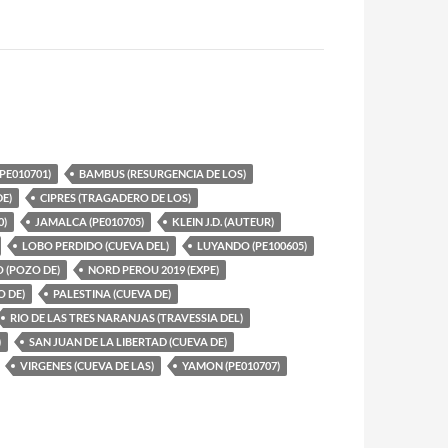
PE010701)
BAMBUS (RESURGENCIA DE LOS)
E)
CIPRES (TRAGADERO DE LOS)
0)
JAMALCA (PE010705)
KLEIN J.D. (AUTEUR)
LOBO PERDIDO (CUEVA DEL)
LUYANDO (PE100605)
 (POZO DE)
NORD PEROU 2019 (EXPE)
 DE)
PALESTINA (CUEVA DE)
RIO DE LAS TRES NARANJAS (TRAVESSIA DEL)
)
SAN JUAN DE LA LIBERTAD (CUEVA DE)
VIRGENES (CUEVA DE LAS)
YAMON (PE010707)