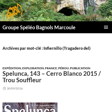
Aller
au
contenu
Groupe Spéléo Bagnols Marcoule
MENU
PRINCI
Archives par mot-clé : Infiernillo (Tragadero del)
EXPÉDITION
,
EXPLORATION
,
FRANCE
,
PÉROU
,
PUBLICATION
Spelunca, 143 – Cerro Blanco 2015 /
Trou Souffleur
30/09/2016