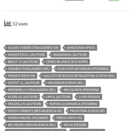
12 vues
AGUAS VERDES (TRAGADERO DE)
AMAZONAS (PE01)
APAESTEGUI J. (AUTEUR)
BIANZANI D. (AUTEUR)
BIGOT J.Y. (AUTEUR)
CERRO BLANCO 2015 (EXPE)
CRANEO (TRAGADERO DEL)
ELIAS SOPLIN VARGAS (PE220803)
FRANCE (PAYS-FR)
GALLITO DE ROCAS DE PALESTINA (CUEVA DEL)
GUYOT J.L. (AUTEUR)
HIGUERON (CUEVA DEL)
INFIERNILLO (TRAGADERO DEL)
INGUILPATA (PE010506)
KLEIN J.D. (AUTEUR)
LIPS S. (AUTEUR)
LUYA (PE0105)
MAZZILLI N. (AUTEUR)
NUEVA CAJAMARCA (PE220804)
NUEVO ORIENTE (RESURGENCIA DE)
PALESTINA (CUEVA DE)
PARDO MIGUEL (PE220805)
PEROU (PAYS-PE)
RIO NEGRO (RESURGENCIA DEL)
RIOJA (PE2208)