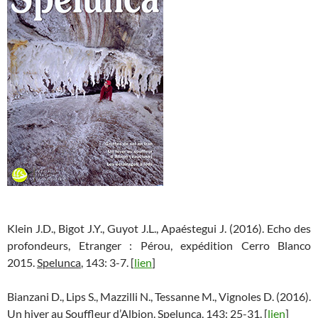
Klein J.D., Bigot J.Y., Guyot J.L., Apaéstegui J. (2016). Echo des
profondeurs, Etranger : Pérou, expédition Cerro Blanco
2015.
Spelunca
, 143: 3-7. [
lien
]
Bianzani D., Lips S., Mazzilli N., Tessanne M., Vignoles D. (2016).
Un hiver au Souffleur d’Albion.
Spelunca
, 143: 25-31. [
lien
]