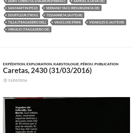
SAINT-CHRISTOL-D'ALBION (FR84107)
SAMUEL (CUEVA DE)
SAN MARTIN (PE22)
SERRANO YACU (RESURGENCIA DE)
SOUFFLEUR (TROU)
TESSANNE M. (AUTEUR)
TILLA (TRAGADERO DEL)
VAUCLUSE (FR84)
VIGNOLES D. (AUTEUR)
VIRGILIO (TRAGADERO DE)
EXPÉDITION
,
EXPLORATION
,
KARSTOLOGIE
,
PÉROU
,
PUBLICATION
Caretas, 2430 (31/03/2016)
31/03/2016