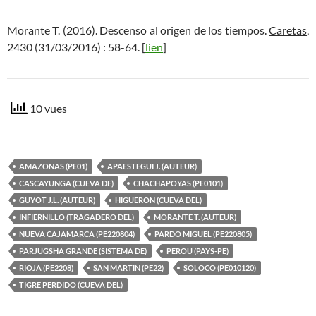
Morante T. (2016). Descenso al origen de los tiempos.
Caretas
,
2430 (31/03/2016) : 58-64. [
lien
]
10 vues
AMAZONAS (PE01)
APAESTEGUI J. (AUTEUR)
CASCAYUNGA (CUEVA DE)
CHACHAPOYAS (PE0101)
GUYOT J.L. (AUTEUR)
HIGUERON (CUEVA DEL)
INFIERNILLO (TRAGADERO DEL)
MORANTE T. (AUTEUR)
NUEVA CAJAMARCA (PE220804)
PARDO MIGUEL (PE220805)
PARJUGSHA GRANDE (SISTEMA DE)
PEROU (PAYS-PE)
RIOJA (PE2208)
SAN MARTIN (PE22)
SOLOCO (PE010120)
TIGRE PERDIDO (CUEVA DEL)