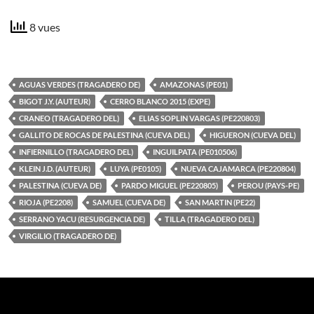
8 vues
AGUAS VERDES (TRAGADERO DE)
AMAZONAS (PE01)
BIGOT J.Y. (AUTEUR)
CERRO BLANCO 2015 (EXPE)
CRANEO (TRAGADERO DEL)
ELIAS SOPLIN VARGAS (PE220803)
GALLITO DE ROCAS DE PALESTINA (CUEVA DEL)
HIGUERON (CUEVA DEL)
INFIERNILLO (TRAGADERO DEL)
INGUILPATA (PE010506)
KLEIN J.D. (AUTEUR)
LUYA (PE0105)
NUEVA CAJAMARCA (PE220804)
PALESTINA (CUEVA DE)
PARDO MIGUEL (PE220805)
PEROU (PAYS-PE)
RIOJA (PE2208)
SAMUEL (CUEVA DE)
SAN MARTIN (PE22)
SERRANO YACU (RESURGENCIA DE)
TILLA (TRAGADERO DEL)
VIRGILIO (TRAGADERO DE)