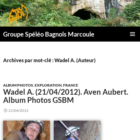
Aller
au
contenu
Groupe Spéléo Bagnols Marcoule
MENU
PRINCI
Archives par mot-clé : Wadel A. (Auteur)
ALBUM PHOTOS
,
EXPLORATION
,
FRANCE
Wadel A. (21/04/2012). Aven Aubert.
Album Photos GSBM
21/04/2012