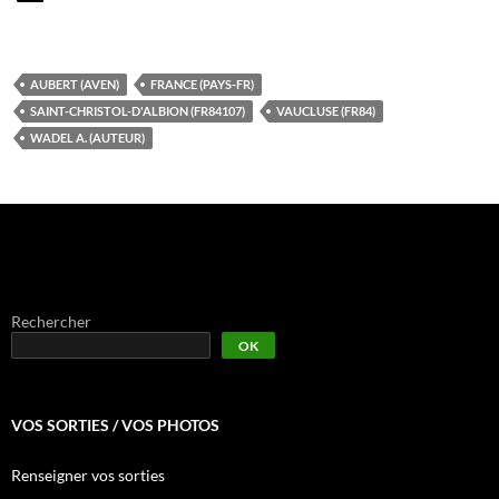
AUBERT (AVEN)
FRANCE (PAYS-FR)
SAINT-CHRISTOL-D'ALBION (FR84107)
VAUCLUSE (FR84)
WADEL A. (AUTEUR)
Rechercher
OK
VOS SORTIES / VOS PHOTOS
Renseigner vos sorties