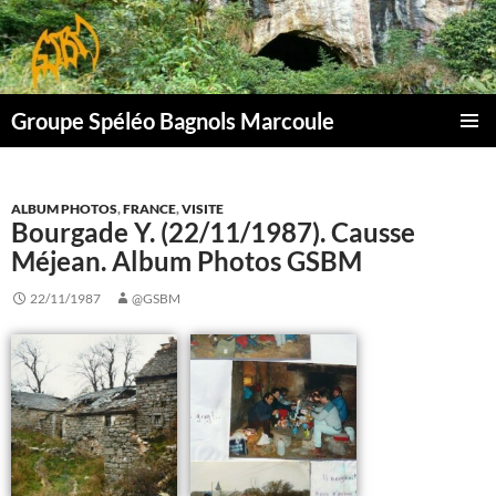
Aller
au
contenu
Groupe Spéléo Bagnols Marcoule
MENU
PRINCI
ALBUM PHOTOS
,
FRANCE
,
VISITE
Bourgade Y. (22/11/1987). Causse
Méjean. Album Photos GSBM
22/11/1987
@GSBM