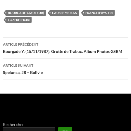
BOURGADE Y. (AUTEUR)
CAUSSE MEJEAN
FRANCE (PAYS-FR)
LOZERE (FR48)
Navigation
ARTICLE PRÉCÉDENT
des
Bourgade Y. (15/11/1987). Grotte de Trabuc. Album Photos GSBM
articles
ARTICLE SUIVANT
Spelunca, 28 – Bolivie
Rechercher
OK