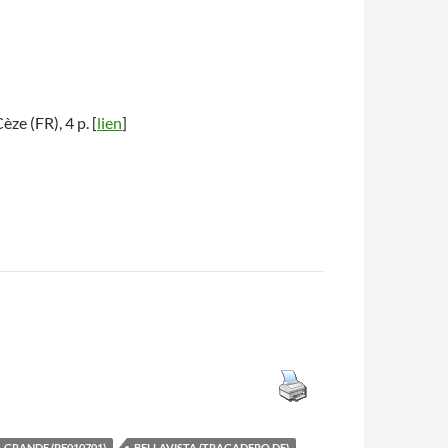
èze (FR), 4 p. [
lien
]
 GRANDE (PE010701)
BELLAVISTA (TRAGADERO DE)