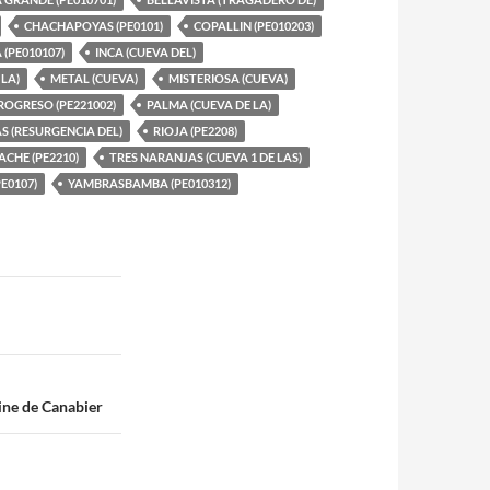
CHACHAPOYAS (PE0101)
COPALLIN (PE010203)
(PE010107)
INCA (CUEVA DEL)
 LA)
METAL (CUEVA)
MISTERIOSA (CUEVA)
OGRESO (PE221002)
PALMA (CUEVA DE LA)
S (RESURGENCIA DEL)
RIOJA (PE2208)
CHE (PE2210)
TRES NARANJAS (CUEVA 1 DE LAS)
E0107)
YAMBRASBAMBA (PE010312)
line de Canabier