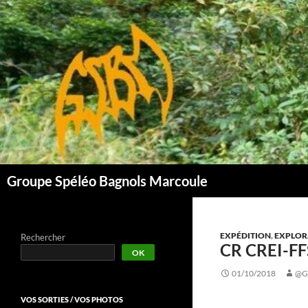
Aller
au
contenu
Groupe Spéléo Bagnols Marcoule
EXPÉDITION
,
EXPLOR
Rechercher
CR CREI-FF
OK
01/10/2018
@G
VOS SORTIES / VOS PHOTOS