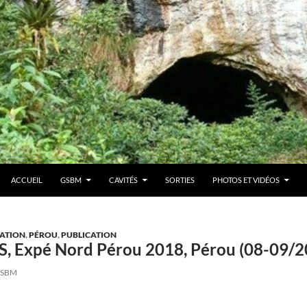
ACCUEIL
GSBM
CAVITÉS
SORTIES
PHOTOS ET VIDÉOS
ATION
,
PÉROU
,
PUBLICATION
S, Expé Nord Pérou 2018, Pérou (08-09/2
SBM