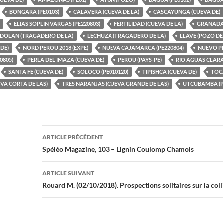
BONGARA (PE0103)
CALAVERA (CUEVA DE LA)
CASCAYUNGA (CUEVA DE)
ELIAS SOPLIN VARGAS (PE220803)
FERTILIDAD (CUEVA DE LA)
GRANADA 
DOLAN (TRAGADERO DE LA)
LECHUZA (TRAGADERO DE LA)
LLAVE (POZO DE
DE)
NORD PEROU 2018 (EXPE)
NUEVA CAJAMARCA (PE220804)
NUEVO PR
0805)
PERLA DEL IMAZA (CUEVA DE)
PEROU (PAYS-PE)
RIO AGUAS CLARA
SANTA FE (CUEVA DE)
SOLOCO (PE010120)
TIPISHCA (CUEVA DE)
TOCA
VA CORTA DE LAS)
TRES NARANJAS (CUEVA GRANDE DE LAS)
UTCUBAMBA (P
Navigation
ARTICLE PRÉCÉDENT
des
Spéléo Magazine, 103 – Lignin Coulomp Chamois
articles
ARTICLE SUIVANT
Rouard M. (02/10/2018). Prospections solitaires sur la col