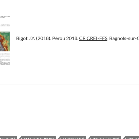
Bigot J.Y. (2018). Pérou 2018.
CR CREI-FFS
, Bagnols-sur-C
UEVA DE)
AMAZONAS (PE01)
ATUN (POZO)
BAGUA (PE0102)
BAGUA