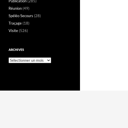
Publication
(285)
Réunion
(49)
Spéléo Secours
(28)
Traçage
(18)
Visite
(526)
ARCHIVES
Archives