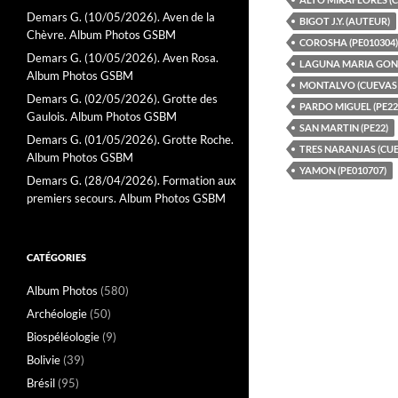
Demars G. (10/05/2026). Aven de la
BIGOT J.Y. (AUTEUR)
Chèvre. Album Photos GSBM
COROSHA (PE010304)
Demars G. (10/05/2026). Aven Rosa.
LAGUNA MARIA GON
Album Photos GSBM
MONTALVO (CUEVAS 
Demars G. (02/05/2026). Grotte des
PARDO MIGUEL (PE22
Gaulois. Album Photos GSBM
SAN MARTIN (PE22)
Demars G. (01/05/2026). Grotte Roche.
TRES NARANJAS (CUE
Album Photos GSBM
YAMON (PE010707)
Demars G. (28/04/2026). Formation aux
premiers secours. Album Photos GSBM
CATÉGORIES
Album Photos
(580)
Archéologie
(50)
Biospéléologie
(9)
Bolivie
(39)
Brésil
(95)