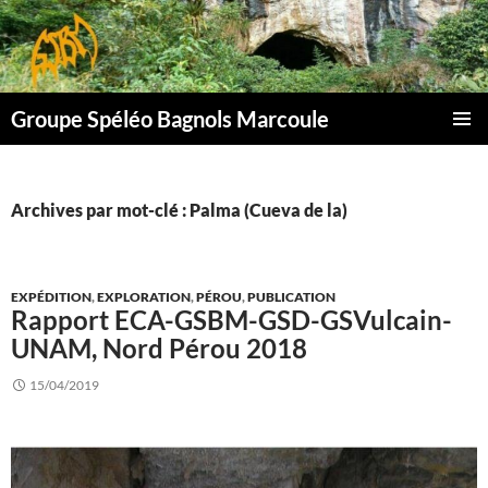
Aller
au
contenu
Groupe Spéléo Bagnols Marcoule
MENU
PRINCI
Archives par mot-clé : Palma (Cueva de la)
EXPÉDITION
,
EXPLORATION
,
PÉROU
,
PUBLICATION
Rapport ECA-GSBM-GSD-GSVulcain-
UNAM, Nord Pérou 2018
15/04/2019