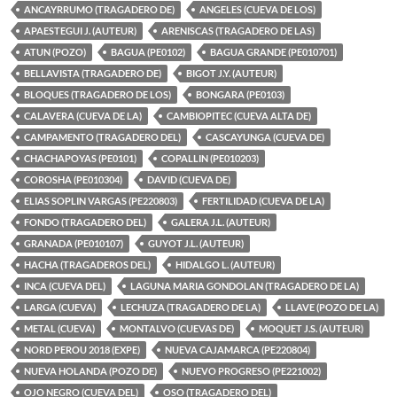
ANCAYRRUMO (TRAGADERO DE)
ANGELES (CUEVA DE LOS)
APAESTEGUI J. (AUTEUR)
ARENISCAS (TRAGADERO DE LAS)
ATUN (POZO)
BAGUA (PE0102)
BAGUA GRANDE (PE010701)
BELLAVISTA (TRAGADERO DE)
BIGOT J.Y. (AUTEUR)
BLOQUES (TRAGADERO DE LOS)
BONGARA (PE0103)
CALAVERA (CUEVA DE LA)
CAMBIOPITEC (CUEVA ALTA DE)
CAMPAMENTO (TRAGADERO DEL)
CASCAYUNGA (CUEVA DE)
CHACHAPOYAS (PE0101)
COPALLIN (PE010203)
COROSHA (PE010304)
DAVID (CUEVA DE)
ELIAS SOPLIN VARGAS (PE220803)
FERTILIDAD (CUEVA DE LA)
FONDO (TRAGADERO DEL)
GALERA J.L. (AUTEUR)
GRANADA (PE010107)
GUYOT J.L. (AUTEUR)
HACHA (TRAGADEROS DEL)
HIDALGO L. (AUTEUR)
INCA (CUEVA DEL)
LAGUNA MARIA GONDOLAN (TRAGADERO DE LA)
LARGA (CUEVA)
LECHUZA (TRAGADERO DE LA)
LLAVE (POZO DE LA)
METAL (CUEVA)
MONTALVO (CUEVAS DE)
MOQUET J.S. (AUTEUR)
NORD PEROU 2018 (EXPE)
NUEVA CAJAMARCA (PE220804)
NUEVA HOLANDA (POZO DE)
NUEVO PROGRESO (PE221002)
OJO NEGRO (CUEVA DEL)
OSO (TRAGADERO DEL)