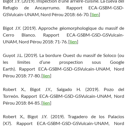
Bigot J.Y. (2019). Inspection d’une arrière-cuisine. La cueva del
Refugio de Ancayrrumo. Rapport ECA-GSBM-GSD-
GSVulcain-UNAM, Nord Pérou 2018: 66-70. [
lien
]
Bigot J.Y. (2019). Approche géomorphologique du massif de
Cerro Blanco. Rapport ECA-GSBM-GSD-GSVulcain-
UNAM, Nord Pérou 2018: 71-76. [
lien
]
Guyot J.L. (2019). La bordure Ouest du massif de Soloco (ou
les limites d’une prospection sous Google
Earth). Rapport ECA-GSBM-GSD-GSVulcain-UNAM, Nord
Pérou 2018: 77-80. [
lien
]
Robert X., Bigot J.Y., Salgado H. (2019). Pozo del
Torreón. Rapport ECA-GSBM-GSD-GSVulcain-UNAM, Nord
Pérou 2018: 84-85. [
lien
]
Robert X., Bigot J.Y. (2019). Tragadero de los Palacios
(X7). Rapport ECA-GSBM-GSD-GSVulcain-UNAM, Nord