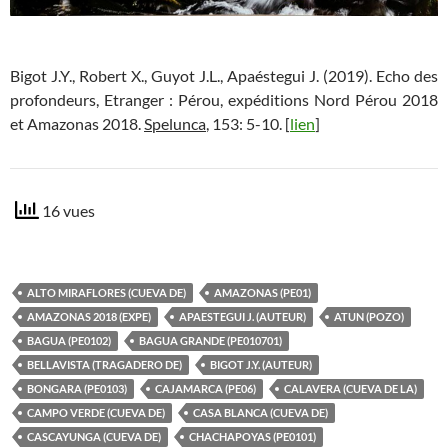
Bigot J.Y., Robert X., Guyot J.L., Apaéstegui J. (2019). Echo des
profondeurs, Etranger : Pérou, expéditions Nord Pérou 2018
et Amazonas 2018.
Spelunca
, 153: 5-10. [
lien
]
16 vues
ALTO MIRAFLORES (CUEVA DE)
AMAZONAS (PE01)
AMAZONAS 2018 (EXPE)
APAESTEGUI J. (AUTEUR)
ATUN (POZO)
BAGUA (PE0102)
BAGUA GRANDE (PE010701)
BELLAVISTA (TRAGADERO DE)
BIGOT J.Y. (AUTEUR)
BONGARA (PE0103)
CAJAMARCA (PE06)
CALAVERA (CUEVA DE LA)
CAMPO VERDE (CUEVA DE)
CASA BLANCA (CUEVA DE)
CASCAYUNGA (CUEVA DE)
CHACHAPOYAS (PE0101)