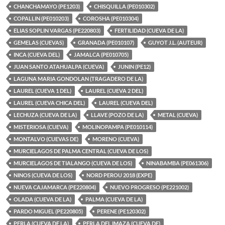
CHANCHAMAYO (PE1203)
CHISQUILLA (PE010302)
COPALLIN (PE010203)
COROSHA (PE010304)
ELIAS SOPLIN VARGAS (PE220803)
FERTILIDAD (CUEVA DE LA)
GEMELAS (CUEVAS)
GRANADA (PE010107)
GUYOT J.L. (AUTEUR)
INCA (CUEVA DEL)
JAMALCA (PE010705)
JUAN SANTO ATAHUALPA (CUEVA)
JUNIN (PE12)
LAGUNA MARIA GONDOLAN (TRAGADERO DE LA)
LAUREL (CUEVA 1 DEL)
LAUREL (CUEVA 2 DEL)
LAUREL (CUEVA CHICA DEL)
LAUREL (CUEVA DEL)
LECHUZA (CUEVA DE LA)
LLAVE (POZO DE LA)
METAL (CUEVA)
MISTERIOSA (CUEVA)
MOLINOPAMPA (PE010114)
MONTALVO (CUEVAS DE)
MORENO (CUEVA)
MURCIELAGOS DE PALMA CENTRAL (CUEVA DE LOS)
MURCIELAGOS DE TIALANGO (CUEVA DE LOS)
NINABAMBA (PE061306)
NINOS (CUEVA DE LOS)
NORD PEROU 2018 (EXPE)
NUEVA CAJAMARCA (PE220804)
NUEVO PROGRESO (PE221002)
OLADA (CUEVA DE LA)
PALMA (CUEVA DE LA)
PARDO MIGUEL (PE220805)
PERENE (PE120302)
PERLA (CUEVA DE LA)
PERLA DEL IMAZA (CUEVA DE)