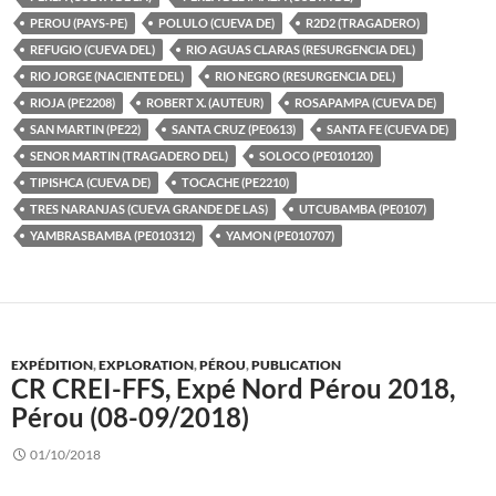
PEROU (PAYS-PE)
POLULO (CUEVA DE)
R2D2 (TRAGADERO)
REFUGIO (CUEVA DEL)
RIO AGUAS CLARAS (RESURGENCIA DEL)
RIO JORGE (NACIENTE DEL)
RIO NEGRO (RESURGENCIA DEL)
RIOJA (PE2208)
ROBERT X. (AUTEUR)
ROSAPAMPA (CUEVA DE)
SAN MARTIN (PE22)
SANTA CRUZ (PE0613)
SANTA FE (CUEVA DE)
SENOR MARTIN (TRAGADERO DEL)
SOLOCO (PE010120)
TIPISHCA (CUEVA DE)
TOCACHE (PE2210)
TRES NARANJAS (CUEVA GRANDE DE LAS)
UTCUBAMBA (PE0107)
YAMBRASBAMBA (PE010312)
YAMON (PE010707)
EXPÉDITION
,
EXPLORATION
,
PÉROU
,
PUBLICATION
CR CREI-FFS, Expé Nord Pérou 2018,
Pérou (08-09/2018)
01/10/2018