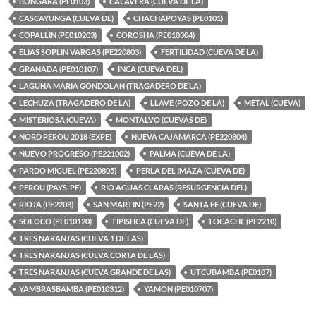
BONGARA (PE0103)
CALAVERA (CUEVA DE LA)
CASCAYUNGA (CUEVA DE)
CHACHAPOYAS (PE0101)
COPALLIN (PE010203)
COROSHA (PE010304)
ELIAS SOPLIN VARGAS (PE220803)
FERTILIDAD (CUEVA DE LA)
GRANADA (PE010107)
INCA (CUEVA DEL)
LAGUNA MARIA GONDOLAN (TRAGADERO DE LA)
LECHUZA (TRAGADERO DE LA)
LLAVE (POZO DE LA)
METAL (CUEVA)
MISTERIOSA (CUEVA)
MONTALVO (CUEVAS DE)
NORD PEROU 2018 (EXPE)
NUEVA CAJAMARCA (PE220804)
NUEVO PROGRESO (PE221002)
PALMA (CUEVA DE LA)
PARDO MIGUEL (PE220805)
PERLA DEL IMAZA (CUEVA DE)
PEROU (PAYS-PE)
RIO AGUAS CLARAS (RESURGENCIA DEL)
RIOJA (PE2208)
SAN MARTIN (PE22)
SANTA FE (CUEVA DE)
SOLOCO (PE010120)
TIPISHCA (CUEVA DE)
TOCACHE (PE2210)
TRES NARANJAS (CUEVA 1 DE LAS)
TRES NARANJAS (CUEVA CORTA DE LAS)
TRES NARANJAS (CUEVA GRANDE DE LAS)
UTCUBAMBA (PE0107)
YAMBRASBAMBA (PE010312)
YAMON (PE010707)