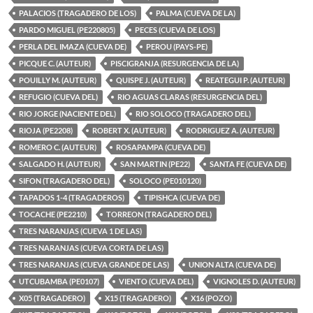
PALACIOS (TRAGADERO DE LOS)
PALMA (CUEVA DE LA)
PARDO MIGUEL (PE220805)
PECES (CUEVA DE LOS)
PERLA DEL IMAZA (CUEVA DE)
PEROU (PAYS-PE)
PICQUE C. (AUTEUR)
PISCIGRANJA (RESURGENCIA DE LA)
POUILLY M. (AUTEUR)
QUISPE J. (AUTEUR)
REATEGUI P. (AUTEUR)
REFUGIO (CUEVA DEL)
RIO AGUAS CLARAS (RESURGENCIA DEL)
RIO JORGE (NACIENTE DEL)
RIO SOLOCO (TRAGADERO DEL)
RIOJA (PE2208)
ROBERT X. (AUTEUR)
RODRIGUEZ A. (AUTEUR)
ROMERO C. (AUTEUR)
ROSAPAMPA (CUEVA DE)
SALGADO H. (AUTEUR)
SAN MARTIN (PE22)
SANTA FE (CUEVA DE)
SIFON (TRAGADERO DEL)
SOLOCO (PE010120)
TAPADOS 1-4 (TRAGADEROS)
TIPISHCA (CUEVA DE)
TOCACHE (PE2210)
TORREON (TRAGADERO DEL)
TRES NARANJAS (CUEVA 1 DE LAS)
TRES NARANJAS (CUEVA CORTA DE LAS)
TRES NARANJAS (CUEVA GRANDE DE LAS)
UNION ALTA (CUEVA DE)
UTCUBAMBA (PE0107)
VIENTO (CUEVA DEL)
VIGNOLES D. (AUTEUR)
X05 (TRAGADERO)
X15 (TRAGADERO)
X16 (POZO)