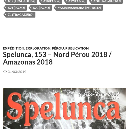
X17 (TRAGADERO)
X18 (POZO)
X19 (POZO)
X20 (TRAGADERO)
X21 (POZO)
X22 (POZO)
YAMBRASBAMBA (PE010312)
Z1 (TRAGADERO)
EXPÉDITION
,
EXPLORATION
,
PÉROU
,
PUBLICATION
Spelunca, 153 – Nord Pérou 2018 /
Amazonas 2018
31/03/2019