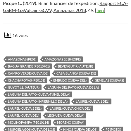
Picque C. (2019). Bilan financier de l’expédition.
Rapport ECA-
GSBM-GSVulcain-SCVV, Amazonas 2018
: 49. [
lien
]
16 vues
AMAZONAS (PE01)
AMAZONAS 2018 (EXPE)
BAGUA GRANDE (PE010701)
BEVENGUT P. (AUTEUR)
CAMPO VERDE (CUEVA DE)
CASA BLANCA (CUEVA DE)
CHACHAPOYAS (PE0101)
EMBUDO (CUEVA DEL)
GEMELAS (CUEVAS)
GUYOT J.L. (AUTEUR)
LAGUNA DEL PATO (CUEVA DE LA)
LAGUNA DEL PATO (CUEVA-TUNEL DE LA)
LAGUNA DEL PATO (INFIERNILLO DE LA)
LAUREL (CUEVA 1 DEL)
LAUREL (CUEVA 2 DEL)
LAUREL (CUEVA CHICA DEL)
LAUREL (CUEVA DEL)
LECHUZA (CUEVA DE LA)
MOLINOPAMPA (PE010114)
MORENO (CUEVA)
MURCIELAGOS (CUEVA DE LOS)
NINOS (CUEVA DE LOS)
P5 (POZO)