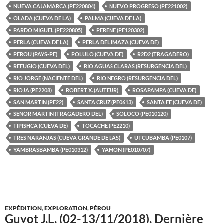
NUEVA CAJAMARCA (PE220804)
NUEVO PROGRESO (PE221002)
OLADA (CUEVA DE LA)
PALMA (CUEVA DE LA)
PARDO MIGUEL (PE220805)
PERENE (PE120302)
PERLA (CUEVA DE LA)
PERLA DEL IMAZA (CUEVA DE)
PEROU (PAYS-PE)
POLULO (CUEVA DE)
R2D2 (TRAGADERO)
REFUGIO (CUEVA DEL)
RIO AGUAS CLARAS (RESURGENCIA DEL)
RIO JORGE (NACIENTE DEL)
RIO NEGRO (RESURGENCIA DEL)
RIOJA (PE2208)
ROBERT X. (AUTEUR)
ROSAPAMPA (CUEVA DE)
SAN MARTIN (PE22)
SANTA CRUZ (PE0613)
SANTA FE (CUEVA DE)
SENOR MARTIN (TRAGADERO DEL)
SOLOCO (PE010120)
TIPISHCA (CUEVA DE)
TOCACHE (PE2210)
TRES NARANJAS (CUEVA GRANDE DE LAS)
UTCUBAMBA (PE0107)
YAMBRASBAMBA (PE010312)
YAMON (PE010707)
EXPÉDITION
,
EXPLORATION
,
PÉROU
Guyot J.L. (02-13/11/2018). Dernière