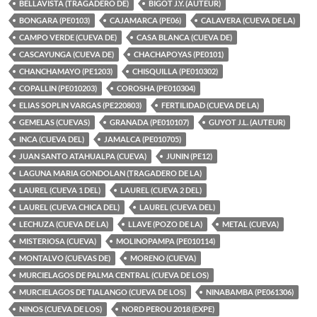
BELLAVISTA (TRAGADERO DE)
BIGOT J.Y. (AUTEUR)
BONGARA (PE0103)
CAJAMARCA (PE06)
CALAVERA (CUEVA DE LA)
CAMPO VERDE (CUEVA DE)
CASA BLANCA (CUEVA DE)
CASCAYUNGA (CUEVA DE)
CHACHAPOYAS (PE0101)
CHANCHAMAYO (PE1203)
CHISQUILLA (PE010302)
COPALLIN (PE010203)
COROSHA (PE010304)
ELIAS SOPLIN VARGAS (PE220803)
FERTILIDAD (CUEVA DE LA)
GEMELAS (CUEVAS)
GRANADA (PE010107)
GUYOT J.L. (AUTEUR)
INCA (CUEVA DEL)
JAMALCA (PE010705)
JUAN SANTO ATAHUALPA (CUEVA)
JUNIN (PE12)
LAGUNA MARIA GONDOLAN (TRAGADERO DE LA)
LAUREL (CUEVA 1 DEL)
LAUREL (CUEVA 2 DEL)
LAUREL (CUEVA CHICA DEL)
LAUREL (CUEVA DEL)
LECHUZA (CUEVA DE LA)
LLAVE (POZO DE LA)
METAL (CUEVA)
MISTERIOSA (CUEVA)
MOLINOPAMPA (PE010114)
MONTALVO (CUEVAS DE)
MORENO (CUEVA)
MURCIELAGOS DE PALMA CENTRAL (CUEVA DE LOS)
MURCIELAGOS DE TIALANGO (CUEVA DE LOS)
NINABAMBA (PE061306)
NINOS (CUEVA DE LOS)
NORD PEROU 2018 (EXPE)