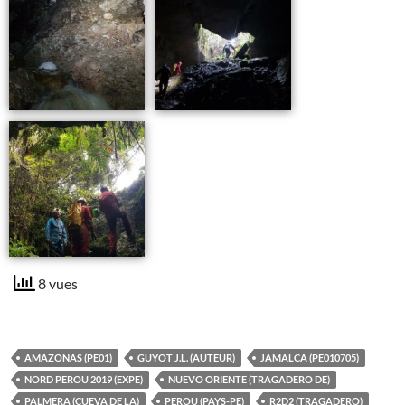
8 vues
AMAZONAS (PE01)
GUYOT J.L. (AUTEUR)
JAMALCA (PE010705)
NORD PEROU 2019 (EXPE)
NUEVO ORIENTE (TRAGADERO DE)
PALMERA (CUEVA DE LA)
PEROU (PAYS-PE)
R2D2 (TRAGADERO)