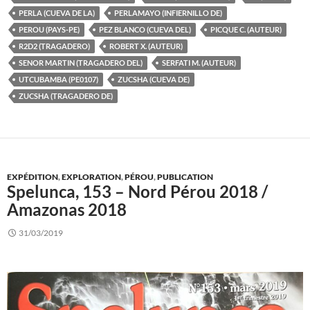
PERLA (CUEVA DE LA)
PERLAMAYO (INFIERNILLO DE)
PEROU (PAYS-PE)
PEZ BLANCO (CUEVA DEL)
PICQUE C. (AUTEUR)
R2D2 (TRAGADERO)
ROBERT X. (AUTEUR)
SENOR MARTIN (TRAGADERO DEL)
SERFATI M. (AUTEUR)
UTCUBAMBA (PE0107)
ZUCSHA (CUEVA DE)
ZUCSHA (TRAGADERO DE)
EXPÉDITION
,
EXPLORATION
,
PÉROU
,
PUBLICATION
Spelunca, 153 – Nord Pérou 2018 /
Amazonas 2018
31/03/2019