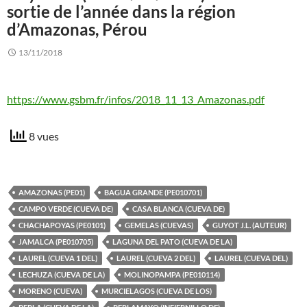
sortie de l’année dans la région
d’Amazonas, Pérou
13/11/2018
https://www.gsbm.fr/infos/2018_11_13_Amazonas.pdf
8 vues
AMAZONAS (PE01)
BAGUA GRANDE (PE010701)
CAMPO VERDE (CUEVA DE)
CASA BLANCA (CUEVA DE)
CHACHAPOYAS (PE0101)
GEMELAS (CUEVAS)
GUYOT J.L. (AUTEUR)
JAMALCA (PE010705)
LAGUNA DEL PATO (CUEVA DE LA)
LAUREL (CUEVA 1 DEL)
LAUREL (CUEVA 2 DEL)
LAUREL (CUEVA DEL)
LECHUZA (CUEVA DE LA)
MOLINOPAMPA (PE010114)
MORENO (CUEVA)
MURCIELAGOS (CUEVA DE LOS)