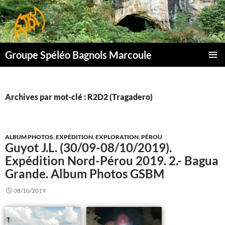
Aller
au
contenu
Groupe Spéléo Bagnols Marcoule
MENU
PRINCI
Archives par mot-clé : R2D2 (Tragadero)
ALBUM PHOTOS
,
EXPÉDITION
,
EXPLORATION
,
PÉROU
Guyot J.L. (30/09-08/10/2019).
Expédition Nord-Pérou 2019. 2.- Bagua
Grande. Album Photos GSBM
08/10/2019