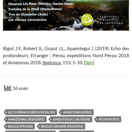
Bigot J.Y., Robert X., Guyot J.L., Apaéstegui J. (2019). Echo des
profondeurs, Etranger : Pérou, expéditions Nord Pérou 2018
et Amazonas 2018.
Spelunca
, 153: 5-10. [
lien
]
16 vues
ALTO MIRAFLORES (CUEVA DE)
AMAZONAS (PE01)
AMAZONAS 2018 (EXPE)
APAESTEGUI J. (AUTEUR)
ATUN (POZO)
BAGUA (PE0102)
BAGUA GRANDE (PE010701)