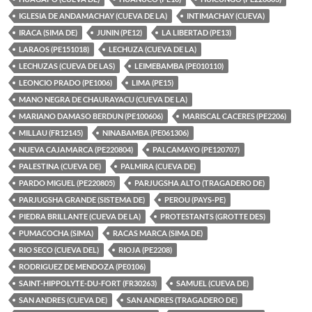
IGLESIA DE ANDAMACHAY (CUEVA DE LA)
INTIMACHAY (CUEVA)
IRACA (SIMA DE)
JUNIN (PE12)
LA LIBERTAD (PE13)
LARAOS (PE151018)
LECHUZA (CUEVA DE LA)
LECHUZAS (CUEVA DE LAS)
LEIMEBAMBA (PE010110)
LEONCIO PRADO (PE1006)
LIMA (PE15)
MANO NEGRA DE CHAURAYACU (CUEVA DE LA)
MARIANO DAMASO BERDUN (PE100606)
MARISCAL CACERES (PE2206)
MILLAU (FR12145)
NINABAMBA (PE061306)
NUEVA CAJAMARCA (PE220804)
PALCAMAYO (PE120707)
PALESTINA (CUEVA DE)
PALMIRA (CUEVA DE)
PARDO MIGUEL (PE220805)
PARJUGSHA ALTO (TRAGADERO DE)
PARJUGSHA GRANDE (SISTEMA DE)
PEROU (PAYS-PE)
PIEDRA BRILLANTE (CUEVA DE LA)
PROTESTANTS (GROTTE DES)
PUMACOCHA (SIMA)
RACAS MARCA (SIMA DE)
RIO SECO (CUEVA DEL)
RIOJA (PE2208)
RODRIGUEZ DE MENDOZA (PE0106)
SAINT-HIPPOLYTE-DU-FORT (FR30263)
SAMUEL (CUEVA DE)
SAN ANDRES (CUEVA DE)
SAN ANDRES (TRAGADERO DE)