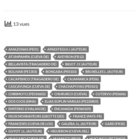
13 vues
AMAZONAS (PE01)
APAESTEGUI J. (AUTEUR)
ATUMPAMPA (CUEVA DE)
AVEYRON (FR12)
BELLAVISTA (TRAGADERO DE)
BIGOT J.Y. (AUTEUR)
BOLIVAR (PE1303)
BONGARA (PE0103)
BRUXELLES L. (AUTEUR)
CACAPISHCO (TRAGADERO DE)
CAJAMARCA (PE06)
CASCAYUNGA (CUEVA DE)
CHACHAPOYAS (PE0101)
CHIRIMOTO (PE010602)
CHURURCO (CUEVA)
CUTERVO (PE0606)
DOS OJOS (SIMA)
ELIAS SOPLIN VARGAS (PE220803)
EMITERIO (CHALAN DE)
ENCANADA (PE060105)
FAUX MONNAYEURS (GROTTE DES)
FRANCE (PAYS-FR)
FRANCESES (CUEVA DE LOS)
GALERA J.L. (AUTEUR)
GARD (FR30)
GUYOT J.L. (AUTEUR)
HIGUERON (CUEVA DEL)
HUAGAPO (CUEVA DE)
HUANUCO (PE10)
HUICUNGO (PE220603)