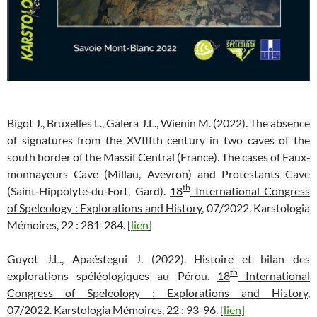
Bigot J., Bruxelles L., Galera J.L., Wienin M. (2022). The absence
of signatures from the XVIIIth century in two caves of the
south border of the Massif Central (France). The cases of Faux‐
monnayeurs Cave (Millau, Aveyron) and Protestants Cave
th
(Saint‐Hippolyte‐du‐Fort, Gard).
18
International Congress
of Speleology : Explorations and History
, 07/2022. Karstologia
Mémoires, 22 : 281-284. [
lien
]
Guyot J.L., Apaéstegui J. (2022). Histoire et bilan des
th
explorations spéléologiques au Pérou.
18
International
Congress of Speleology : Explorations and History
,
07/2022. Karstologia Mémoires, 22 : 93-96. [
lien
]