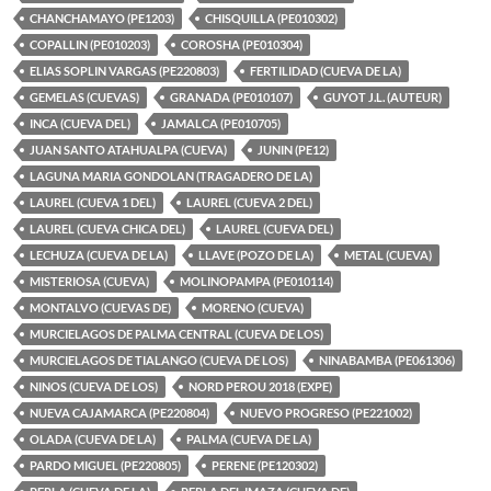
CHANCHAMAYO (PE1203)
CHISQUILLA (PE010302)
COPALLIN (PE010203)
COROSHA (PE010304)
ELIAS SOPLIN VARGAS (PE220803)
FERTILIDAD (CUEVA DE LA)
GEMELAS (CUEVAS)
GRANADA (PE010107)
GUYOT J.L. (AUTEUR)
INCA (CUEVA DEL)
JAMALCA (PE010705)
JUAN SANTO ATAHUALPA (CUEVA)
JUNIN (PE12)
LAGUNA MARIA GONDOLAN (TRAGADERO DE LA)
LAUREL (CUEVA 1 DEL)
LAUREL (CUEVA 2 DEL)
LAUREL (CUEVA CHICA DEL)
LAUREL (CUEVA DEL)
LECHUZA (CUEVA DE LA)
LLAVE (POZO DE LA)
METAL (CUEVA)
MISTERIOSA (CUEVA)
MOLINOPAMPA (PE010114)
MONTALVO (CUEVAS DE)
MORENO (CUEVA)
MURCIELAGOS DE PALMA CENTRAL (CUEVA DE LOS)
MURCIELAGOS DE TIALANGO (CUEVA DE LOS)
NINABAMBA (PE061306)
NINOS (CUEVA DE LOS)
NORD PEROU 2018 (EXPE)
NUEVA CAJAMARCA (PE220804)
NUEVO PROGRESO (PE221002)
OLADA (CUEVA DE LA)
PALMA (CUEVA DE LA)
PARDO MIGUEL (PE220805)
PERENE (PE120302)