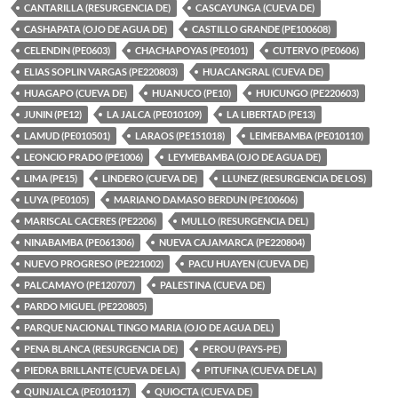
CANTARILLA (RESURGENCIA DE)
CASCAYUNGA (CUEVA DE)
CASHAPATA (OJO DE AGUA DE)
CASTILLO GRANDE (PE100608)
CELENDIN (PE0603)
CHACHAPOYAS (PE0101)
CUTERVO (PE0606)
ELIAS SOPLIN VARGAS (PE220803)
HUACANGRAL (CUEVA DE)
HUAGAPO (CUEVA DE)
HUANUCO (PE10)
HUICUNGO (PE220603)
JUNIN (PE12)
LA JALCA (PE010109)
LA LIBERTAD (PE13)
LAMUD (PE010501)
LARAOS (PE151018)
LEIMEBAMBA (PE010110)
LEONCIO PRADO (PE1006)
LEYMEBAMBA (OJO DE AGUA DE)
LIMA (PE15)
LINDERO (CUEVA DE)
LLUNEZ (RESURGENCIA DE LOS)
LUYA (PE0105)
MARIANO DAMASO BERDUN (PE100606)
MARISCAL CACERES (PE2206)
MULLO (RESURGENCIA DEL)
NINABAMBA (PE061306)
NUEVA CAJAMARCA (PE220804)
NUEVO PROGRESO (PE221002)
PACU HUAYEN (CUEVA DE)
PALCAMAYO (PE120707)
PALESTINA (CUEVA DE)
PARDO MIGUEL (PE220805)
PARQUE NACIONAL TINGO MARIA (OJO DE AGUA DEL)
PENA BLANCA (RESURGENCIA DE)
PEROU (PAYS-PE)
PIEDRA BRILLANTE (CUEVA DE LA)
PITUFINA (CUEVA DE LA)
QUINJALCA (PE010117)
QUIOCTA (CUEVA DE)