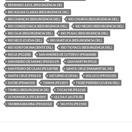
REMANSO AZUL (RESURGENCIA DE)
RIO AGUAS CLARAS (RESURGENCIA DEL)
RIO CHANCAY (RESURGENCIA DEL)
RIO CHUROS (RESURGENCIA DEL)
RIO CONDECHACA (RESURGENCIA DEL)
RIO NEGRO (RESURGENCIA DEL)
RIO OLIA (RESURGENCIA DEL)
RIO PUSAC (RESURGENCIA DEL)
RIO SECO (CUEVA DEL)
RIO SHATUCA (RESURGENCIA DEL)
RIO SORITOR (NACIENTE DEL)
RIO TIOYACU (RESURGENCIA DEL)
RIOJA (PE2208)
SAN ANDRES DE CUTERVO (PE060608)
SAN ISIDRO DE MAINO (PE010119)
SAN MARTIN (PE22)
SAN PEDRO DE CAJAS (PE120708)
SANTA CRUZ (MANANTIAL DE)
SANTA CRUZ (PE0613)
SATURNO (CUEVA)
SOLOCO (PE010120)
SUCRE (PE060310)
TARMA (PE1207)
TIGRE PERDIDO (CUEVA DEL)
TIMBUJ (RESURGENCIA DE)
TOCACHE (PE2210)
UCHUMARCA (PE130305)
ULLOA F. (AUTEUR)
YAMBRASBAMBA (PE010312)
YAUYOS (PE1510)