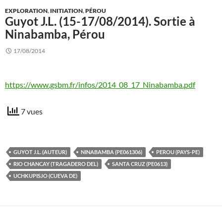
EXPLORATION
,
INITIATION
,
PÉROU
Guyot J.L. (15-17/08/2014). Sortie à
Ninabamba, Pérou
17/08/2014
https://www.gsbm.fr/infos/2014_08_17_Ninabamba.pdf
7 vues
GUYOT J.L. (AUTEUR)
NINABAMBA (PE061306)
PEROU (PAYS-PE)
RIO CHANCAY (TRAGADERO DEL)
SANTA CRUZ (PE0613)
UCHKUPISJO (CUEVA DE)