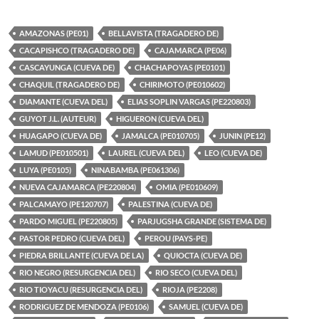
AMAZONAS (PE01)
BELLAVISTA (TRAGADERO DE)
CACAPISHCO (TRAGADERO DE)
CAJAMARCA (PE06)
CASCAYUNGA (CUEVA DE)
CHACHAPOYAS (PE0101)
CHAQUIL (TRAGADERO DE)
CHIRIMOTO (PE010602)
DIAMANTE (CUEVA DEL)
ELIAS SOPLIN VARGAS (PE220803)
GUYOT J.L. (AUTEUR)
HIGUERON (CUEVA DEL)
HUAGAPO (CUEVA DE)
JAMALCA (PE010705)
JUNIN (PE12)
LAMUD (PE010501)
LAUREL (CUEVA DEL)
LEO (CUEVA DE)
LUYA (PE0105)
NINABAMBA (PE061306)
NUEVA CAJAMARCA (PE220804)
OMIA (PE010609)
PALCAMAYO (PE120707)
PALESTINA (CUEVA DE)
PARDO MIGUEL (PE220805)
PARJUGSHA GRANDE (SISTEMA DE)
PASTOR PEDRO (CUEVA DEL)
PEROU (PAYS-PE)
PIEDRA BRILLANTE (CUEVA DE LA)
QUIOCTA (CUEVA DE)
RIO NEGRO (RESURGENCIA DEL)
RIO SECO (CUEVA DEL)
RIO TIOYACU (RESURGENCIA DEL)
RIOJA (PE2208)
RODRIGUEZ DE MENDOZA (PE0106)
SAMUEL (CUEVA DE)