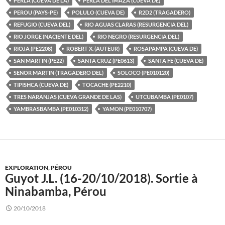
PERLA (CUEVA DE LA)
PERLA DEL IMAZA (CUEVA DE)
PEROU (PAYS-PE)
POLULO (CUEVA DE)
R2D2 (TRAGADERO)
REFUGIO (CUEVA DEL)
RIO AGUAS CLARAS (RESURGENCIA DEL)
RIO JORGE (NACIENTE DEL)
RIO NEGRO (RESURGENCIA DEL)
RIOJA (PE2208)
ROBERT X. (AUTEUR)
ROSAPAMPA (CUEVA DE)
SAN MARTIN (PE22)
SANTA CRUZ (PE0613)
SANTA FE (CUEVA DE)
SENOR MARTIN (TRAGADERO DEL)
SOLOCO (PE010120)
TIPISHCA (CUEVA DE)
TOCACHE (PE2210)
TRES NARANJAS (CUEVA GRANDE DE LAS)
UTCUBAMBA (PE0107)
YAMBRASBAMBA (PE010312)
YAMON (PE010707)
EXPLORATION
,
PÉROU
Guyot J.L. (16-20/10/2018). Sortie à
Ninabamba, Pérou
20/10/2018