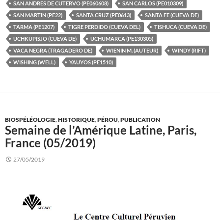
SAN ANDRES DE CUTERVO (PE060608)
SAN CARLOS (PE010309)
SAN MARTIN (PE22)
SANTA CRUZ (PE0613)
SANTA FE (CUEVA DE)
TARMA (PE1207)
TIGRE PERDIDO (CUEVA DEL)
TISHUCA (CUEVA DE)
UCHKUPISJO (CUEVA DE)
UCHUMARCA (PE130305)
VACA NEGRA (TRAGADERO DE)
WIENIN M. (AUTEUR)
WINDY (RIFT)
WISHING (WELL)
YAUYOS (PE1510)
BIOSPÉLÉOLOGIE
,
HISTORIQUE
,
PÉROU
,
PUBLICATION
Semaine de l’Amérique Latine, Paris,
France (05/2019)
27/05/2019