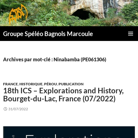
Aller
au
contenu
Groupe Spéléo Bagnols Marcoule
MENU
PRINCI
Archives par mot-clé : Ninabamba (PE061306)
FRANCE
,
HISTORIQUE
,
PÉROU
,
PUBLICATION
18th ICS – Explorations and History,
Bourget-du-Lac, France (07/2022)
31/07/2022