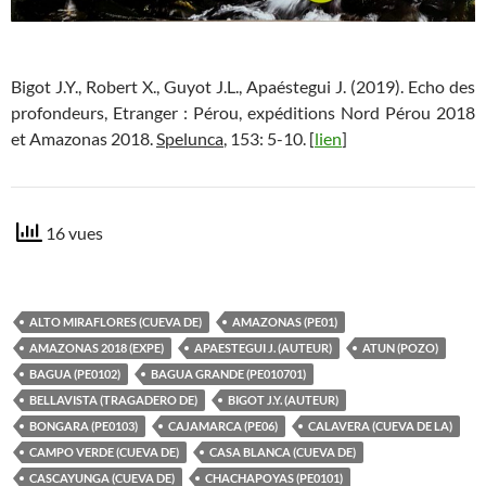
Bigot J.Y., Robert X., Guyot J.L., Apaéstegui J. (2019). Echo des
profondeurs, Etranger : Pérou, expéditions Nord Pérou 2018
et Amazonas 2018.
Spelunca
, 153: 5-10. [
lien
]
16 vues
ALTO MIRAFLORES (CUEVA DE)
AMAZONAS (PE01)
AMAZONAS 2018 (EXPE)
APAESTEGUI J. (AUTEUR)
ATUN (POZO)
BAGUA (PE0102)
BAGUA GRANDE (PE010701)
BELLAVISTA (TRAGADERO DE)
BIGOT J.Y. (AUTEUR)
BONGARA (PE0103)
CAJAMARCA (PE06)
CALAVERA (CUEVA DE LA)
CAMPO VERDE (CUEVA DE)
CASA BLANCA (CUEVA DE)
CASCAYUNGA (CUEVA DE)
CHACHAPOYAS (PE0101)