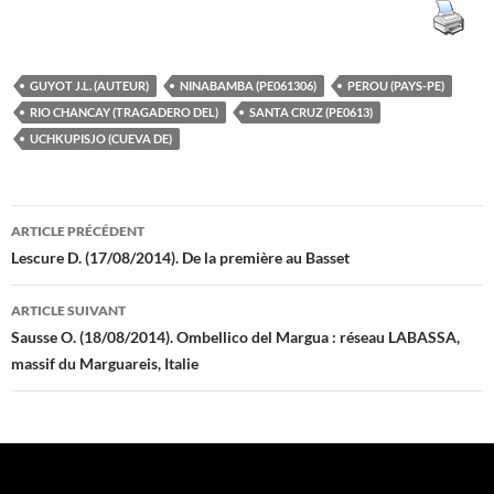
GUYOT J.L. (AUTEUR)
NINABAMBA (PE061306)
PEROU (PAYS-PE)
RIO CHANCAY (TRAGADERO DEL)
SANTA CRUZ (PE0613)
UCHKUPISJO (CUEVA DE)
Navigation
ARTICLE PRÉCÉDENT
des
Lescure D. (17/08/2014). De la première au Basset
articles
ARTICLE SUIVANT
Sausse O. (18/08/2014). Ombellico del Margua : réseau LABASSA,
massif du Marguareis, Italie