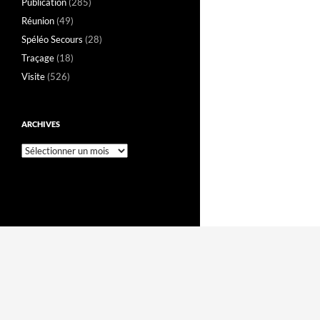
Publication
(285)
Réunion
(49)
Spéléo Secours
(28)
Traçage
(18)
Visite
(526)
ARCHIVES
Archives