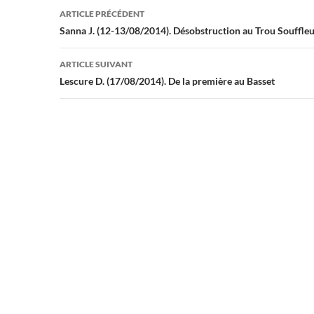
Navigation
ARTICLE PRÉCÉDENT
des
Sanna J. (12-13/08/2014). Désobstruction au Trou Souffle
articles
ARTICLE SUIVANT
Lescure D. (17/08/2014). De la première au Basset