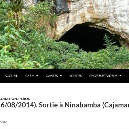
ACCUEIL
GSBM
CAVITÉS
SORTIES
PHOTOS ET VIDÉOS
LORATION
,
PÉROU
(16/08/2014). Sortie à Ninabamba (Cajama
SBM