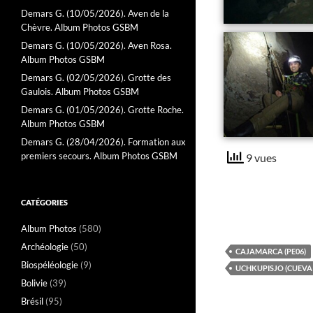
Demars G. (10/05/2026). Aven de la
Chèvre. Album Photos GSBM
Demars G. (10/05/2026). Aven Rosa.
Album Photos GSBM
Demars G. (02/05/2026). Grotte des
Gaulois. Album Photos GSBM
Demars G. (01/05/2026). Grotte Roche.
Album Photos GSBM
Demars G. (28/04/2026). Formation aux
premiers secours. Album Photos GSBM
9 vues
CATÉGORIES
Album Photos
(580)
Archéologie
(50)
CAJAMARCA (PE06)
Biospéléologie
(9)
UCHKUPISJO (CUEVA 
Bolivie
(39)
Brésil
(95)