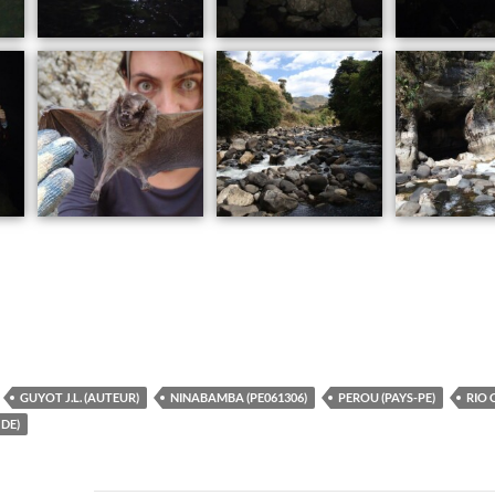
GUYOT J.L. (AUTEUR)
NINABAMBA (PE061306)
PEROU (PAYS-PE)
RIO 
DE)