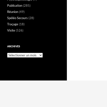
Publication
(285)
Réunion
(49)
Spéléo Secours
(28)
Traçage
(18)
Visite
(526)
ARCHIVES
Archives