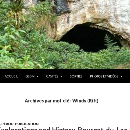
ACCUEIL
GSBM
CAVITÉS
SORTIES
PHOTOS ET VIDÉOS
Archives par mot-clé : Windy (Rift)
,
PÉROU
,
PUBLICATION
Explorations and History, Bourget-du-Lac,