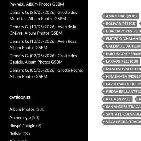
Peyrejal. Album Photos GSBM
Demars G. (26/05/2026). Grotte des
AMAZONAS (PE01)
Murettes. Album Photos GSBM
BOLIVAR (PE1303)
Demars G. (10/05/2026). Aven de la
CHACHAPOYAS (PE01
Chèvre. Album Photos GSBM
EMITERIO (CHALAN D
Demars G. (10/05/2026). Aven Rosa.
GALERA J.L. (AUTEUR
Album Photos GSBM
HUICUNGO (PE220603
Demars G. (02/05/2026). Grotte des
LARAOS (PE151018)
Gaulois. Album Photos GSBM
MANO NEGRA DE CHA
Demars G. (01/05/2026). Grotte Roche.
Album Photos GSBM
NINABAMBA (PE0613
PARDO MIGUEL (PE22
PIEDRA BRILLANTE (C
CATÉGORIES
RIOJA (PE2208)
SAN ANDRES (TRAGA
Album Photos
(580)
SANTA FE (CUEVA DE)
Archéologie
(50)
VACA NEGRA (TRAGA
Biospéléologie
(9)
Bolivie
(39)