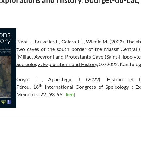
Bigot J., Bruxelles L., Galera J.L., Wienin M. (2022). The 
two caves of the south border of the Massif Central 
(Millau, Aveyron) and Protestants Cave (Saint‐Hippolyte
Speleology : Explorations and History
, 07/2022. Karstolog
Guyot J.L., Apaéstegui J. (2022). Histoire et b
th
Pérou.
18
International Congress of Speleology : Ex
Mémoires, 22 : 93-96. [
lien
]