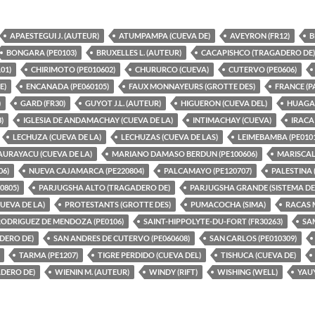
APAESTEGUI J. (AUTEUR)
ATUMPAMPA (CUEVA DE)
AVEYRON (FR12)
B
BONGARA (PE0103)
BRUXELLES L. (AUTEUR)
CACAPISHCO (TRAGADERO DE)
01)
CHIRIMOTO (PE010602)
CHURURCO (CUEVA)
CUTERVO (PE0606)
E)
ENCANADA (PE060105)
FAUX MONNAYEURS (GROTTE DES)
FRANCE (P
)
GARD (FR30)
GUYOT J.L. (AUTEUR)
HIGUERON (CUEVA DEL)
HUAGAP
)
IGLESIA DE ANDAMACHAY (CUEVA DE LA)
INTIMACHAY (CUEVA)
IRACA 
LECHUZA (CUEVA DE LA)
LECHUZAS (CUEVA DE LAS)
LEIMEBAMBA (PE0101
URAYACU (CUEVA DE LA)
MARIANO DAMASO BERDUN (PE100606)
MARISCAL 
06)
NUEVA CAJAMARCA (PE220804)
PALCAMAYO (PE120707)
PALESTINA 
0805)
PARJUGSHA ALTO (TRAGADERO DE)
PARJUGSHA GRANDE (SISTEMA DE
UEVA DE LA)
PROTESTANTS (GROTTE DES)
PUMACOCHA (SIMA)
RACAS 
RODRIGUEZ DE MENDOZA (PE0106)
SAINT-HIPPOLYTE-DU-FORT (FR30263)
SA
DERO DE)
SAN ANDRES DE CUTERVO (PE060608)
SAN CARLOS (PE010309)
TARMA (PE1207)
TIGRE PERDIDO (CUEVA DEL)
TISHUCA (CUEVA DE)
DERO DE)
WIENIN M. (AUTEUR)
WINDY (RIFT)
WISHING (WELL)
YAUY