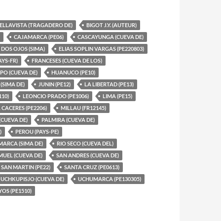
ELLAVISTA (TRAGADERO DE)
BIGOT J.Y. (AUTEUR)
CAJAMARCA (PE06)
CASCAYUNGA (CUEVA DE)
DOS OJOS (SIMA)
ELIAS SOPLIN VARGAS (PE220803)
AYS-FR)
FRANCESES (CUEVA DE LOS)
O (CUEVA DE)
HUANUCO (PE10)
(SIMA DE)
JUNIN (PE12)
LA LIBERTAD (PE13)
10)
LEONCIO PRADO (PE1006)
LIMA (PE15)
CACERES (PE2206)
MILLAU (FR12145)
(CUEVA DE)
PALMIRA (CUEVA DE)
)
PEROU (PAYS-PE)
MARCA (SIMA DE)
RIO SECO (CUEVA DEL)
MUEL (CUEVA DE)
SAN ANDRES (CUEVA DE)
SAN MARTIN (PE22)
SANTA CRUZ (PE0613)
UCHKUPISJO (CUEVA DE)
UCHUMARCA (PE130305)
OS (PE1510)