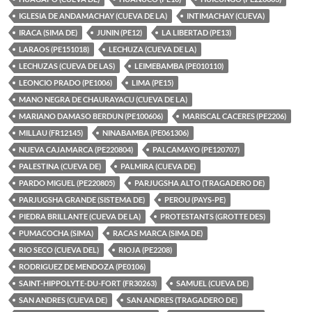
IGLESIA DE ANDAMACHAY (CUEVA DE LA)
INTIMACHAY (CUEVA)
IRACA (SIMA DE)
JUNIN (PE12)
LA LIBERTAD (PE13)
LARAOS (PE151018)
LECHUZA (CUEVA DE LA)
LECHUZAS (CUEVA DE LAS)
LEIMEBAMBA (PE010110)
LEONCIO PRADO (PE1006)
LIMA (PE15)
MANO NEGRA DE CHAURAYACU (CUEVA DE LA)
MARIANO DAMASO BERDUN (PE100606)
MARISCAL CACERES (PE2206)
MILLAU (FR12145)
NINABAMBA (PE061306)
NUEVA CAJAMARCA (PE220804)
PALCAMAYO (PE120707)
PALESTINA (CUEVA DE)
PALMIRA (CUEVA DE)
PARDO MIGUEL (PE220805)
PARJUGSHA ALTO (TRAGADERO DE)
PARJUGSHA GRANDE (SISTEMA DE)
PEROU (PAYS-PE)
PIEDRA BRILLANTE (CUEVA DE LA)
PROTESTANTS (GROTTE DES)
PUMACOCHA (SIMA)
RACAS MARCA (SIMA DE)
RIO SECO (CUEVA DEL)
RIOJA (PE2208)
RODRIGUEZ DE MENDOZA (PE0106)
SAINT-HIPPOLYTE-DU-FORT (FR30263)
SAMUEL (CUEVA DE)
SAN ANDRES (CUEVA DE)
SAN ANDRES (TRAGADERO DE)