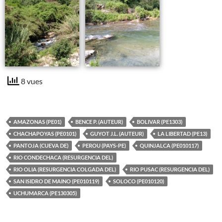
8 vues
AMAZONAS (PE01)
BENCE P. (AUTEUR)
BOLIVAR (PE1303)
CHACHAPOYAS (PE0101)
GUYOT J.L. (AUTEUR)
LA LIBERTAD (PE13)
PANTOJA (CUEVA DE)
PEROU (PAYS-PE)
QUINJALCA (PE010117)
RIO CONDECHACA (RESURGENCIA DEL)
RIO OLIA (RESURGENCIA COLGADA DEL)
RIO PUSAC (RESURGENCIA DEL)
SAN ISIDRO DE MAINO (PE010119)
SOLOCO (PE010120)
UCHUMARCA (PE130305)