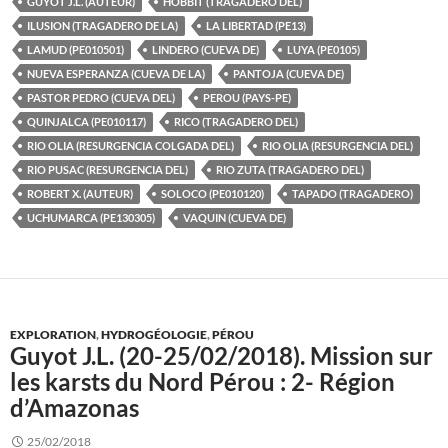
GUYOT J.L. (AUTEUR)
HOBBIT (TRAGADERO DEL)
ILUSION (TRAGADERO DE LA)
LA LIBERTAD (PE13)
LAMUD (PE010501)
LINDERO (CUEVA DE)
LUYA (PE0105)
NUEVA ESPERANZA (CUEVA DE LA)
PANTOJA (CUEVA DE)
PASTOR PEDRO (CUEVA DEL)
PEROU (PAYS-PE)
QUINJALCA (PE010117)
RICO (TRAGADERO DEL)
RIO OLIA (RESURGENCIA COLGADA DEL)
RIO OLIA (RESURGENCIA DEL)
RIO PUSAC (RESURGENCIA DEL)
RIO ZUTA (TRAGADERO DEL)
ROBERT X. (AUTEUR)
SOLOCO (PE010120)
TAPADO (TRAGADERO)
UCHUMARCA (PE130305)
VAQUIN (CUEVA DE)
EXPLORATION
,
HYDROGÉOLOGIE
,
PÉROU
Guyot J.L. (20-25/02/2018). Mission sur
les karsts du Nord Pérou : 2- Région
d’Amazonas
25/02/2018