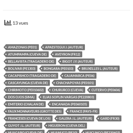
13 vues
AMAZONAS (PE01)
APAESTEGUI J. (AUTEUR)
ATUMPAMPA (CUEVA DE)
AVEYRON (FR12)
BELLAVISTA (TRAGADERO DE)
BIGOT J.Y. (AUTEUR)
BOLIVAR (PE1303)
BONGARA (PE0103)
BRUXELLES L. (AUTEUR)
CACAPISHCO (TRAGADERO DE)
CAJAMARCA (PE06)
CASCAYUNGA (CUEVA DE)
CHACHAPOYAS (PE0101)
CHIRIMOTO (PE010602)
CHURURCO (CUEVA)
CUTERVO (PE0606)
DOS OJOS (SIMA)
ELIAS SOPLIN VARGAS (PE220803)
EMITERIO (CHALAN DE)
ENCANADA (PE060105)
FAUX MONNAYEURS (GROTTE DES)
FRANCE (PAYS-FR)
FRANCESES (CUEVA DE LOS)
GALERA J.L. (AUTEUR)
GARD (FR30)
GUYOT J.L. (AUTEUR)
HIGUERON (CUEVA DEL)
HUAGAPO (CUEVA DE)
HUANUCO (PE10)
HUICUNGO (PE220603)