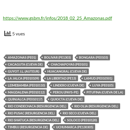
https://www.gsbm.fr/infos/2018_02_25_Amazonas.pdf
5 vues
AMAZONAS (PE01)
BOLIVAR (PE1303)
BONGARA (PE0103)
CACAGUTA (CUEVA DE)
CHACHAPOYAS (PE0101)
GUYOT J.L. (AUTEUR)
HUACANGRAL (CUEVA DE)
LA JALCA (PE010109)
LA LIBERTAD (PE13)
LAMUD (PE010501)
LEIMEBAMBA (PE010110)
LINDERO (CUEVA DE)
LUYA (PE0105)
MAGDALENA (PE010112)
PEROU (PAYS-PE)
PITUFINA (CUEVA DE LA)
QUINJALCA (PE010117)
QUIOCTA (CUEVA DE)
RIO CONDECHACA (RESURGENCIA DEL)
RIO OLIA (RESURGENCIA DEL)
RIO PUSAC (RESURGENCIA DEL)
RIO SECO (CUEVA DEL)
RIO SHATUCA (RESURGENCIA DEL)
SOLOCO (PE010120)
TIMBUJ (RESURGENCIA DE)
UCHUMARCA (PE130305)