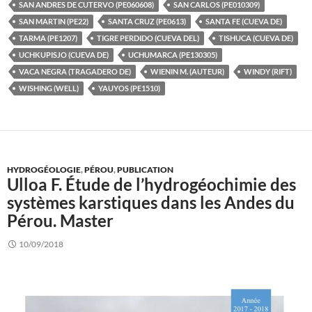
SAN ANDRES DE CUTERVO (PE060608)
SAN CARLOS (PE010309)
SAN MARTIN (PE22)
SANTA CRUZ (PE0613)
SANTA FE (CUEVA DE)
TARMA (PE1207)
TIGRE PERDIDO (CUEVA DEL)
TISHUCA (CUEVA DE)
UCHKUPISJO (CUEVA DE)
UCHUMARCA (PE130305)
VACA NEGRA (TRAGADERO DE)
WIENIN M. (AUTEUR)
WINDY (RIFT)
WISHING (WELL)
YAUYOS (PE1510)
HYDROGÉOLOGIE
,
PÉROU
,
PUBLICATION
Ulloa F. Étude de l’hydrogéochimie des
systèmes karstiques dans les Andes du
Pérou. Master
10/09/2018