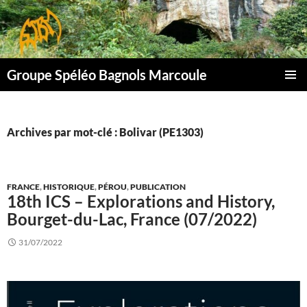
Aller
au
contenu
Groupe Spéléo Bagnols Marcoule
MENU
PRINCI
Archives par mot-clé : Bolivar (PE1303)
FRANCE
,
HISTORIQUE
,
PÉROU
,
PUBLICATION
18th ICS – Explorations and History,
Bourget-du-Lac, France (07/2022)
31/07/2022