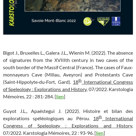
Bigot J., Bruxelles L., Galera J.L., Wienin M. (2022). The absence
of signatures from the XVIIIth century in two caves of the
south border of the Massif Central (France). The cases of Faux‐
monnayeurs Cave (Millau, Aveyron) and Protestants Cave
th
(Saint‐Hippolyte‐du‐Fort, Gard).
18
International Congress
of Speleology : Explorations and History
, 07/2022. Karstologia
Mémoires, 22 : 281-284. [
lien
]
Guyot J.L., Apaéstegui J. (2022). Histoire et bilan des
th
explorations spéléologiques au Pérou.
18
International
Congress of Speleology : Explorations and History
,
07/2022. Karstologia Mémoires, 22 : 93-96. [
lien
]