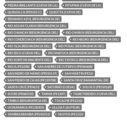
PIEDRA BRILLANTE (CUEVA DE LA)
PITUFINA (CUEVA DE LA)
QUINJALCA (PE010117)
QUIOCTA (CUEVA DE)
REMANSO AZUL (RESURGENCIA DE)
RIO AGUAS CLARAS (RESURGENCIA DEL)
RIO CHANCAY (RESURGENCIA DEL)
RIO CHUROS (RESURGENCIA DEL)
RIO CONDECHACA (RESURGENCIA DEL)
RIO NEGRO (RESURGENCIA DEL)
RIO OLIA (RESURGENCIA DEL)
RIO PUSAC (RESURGENCIA DEL)
RIO SECO (CUEVA DEL)
RIO SHATUCA (RESURGENCIA DEL)
RIO SORITOR (NACIENTE DEL)
RIO TIOYACU (RESURGENCIA DEL)
RIOJA (PE2208)
SAN ANDRES DE CUTERVO (PE060608)
SAN ISIDRO DE MAINO (PE010119)
SAN MARTIN (PE22)
SAN PEDRO DE CAJAS (PE120708)
SANTA CRUZ (MANANTIAL DE)
SANTA CRUZ (PE0613)
SATURNO (CUEVA)
SOLOCO (PE010120)
SUCRE (PE060310)
TARMA (PE1207)
TIGRE PERDIDO (CUEVA DEL)
TIMBUJ (RESURGENCIA DE)
TOCACHE (PE2210)
UCHUMARCA (PE130305)
ULLOA F. (AUTEUR)
YAMBRASBAMBA (PE010312)
YAUYOS (PE1510)