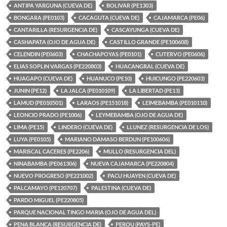
ANTIPA YARGUNA (CUEVA DE)
BOLIVAR (PE1303)
BONGARA (PE0103)
CACAGUTA (CUEVA DE)
CAJAMARCA (PE06)
CANTARILLA (RESURGENCIA DE)
CASCAYUNGA (CUEVA DE)
CASHAPATA (OJO DE AGUA DE)
CASTILLO GRANDE (PE100608)
CELENDIN (PE0603)
CHACHAPOYAS (PE0101)
CUTERVO (PE0606)
ELIAS SOPLIN VARGAS (PE220803)
HUACANGRAL (CUEVA DE)
HUAGAPO (CUEVA DE)
HUANUCO (PE10)
HUICUNGO (PE220603)
JUNIN (PE12)
LA JALCA (PE010109)
LA LIBERTAD (PE13)
LAMUD (PE010501)
LARAOS (PE151018)
LEIMEBAMBA (PE010110)
LEONCIO PRADO (PE1006)
LEYMEBAMBA (OJO DE AGUA DE)
LIMA (PE15)
LINDERO (CUEVA DE)
LLUNEZ (RESURGENCIA DE LOS)
LUYA (PE0105)
MARIANO DAMASO BERDUN (PE100606)
MARISCAL CACERES (PE2206)
MULLO (RESURGENCIA DEL)
NINABAMBA (PE061306)
NUEVA CAJAMARCA (PE220804)
NUEVO PROGRESO (PE221002)
PACU HUAYEN (CUEVA DE)
PALCAMAYO (PE120707)
PALESTINA (CUEVA DE)
PARDO MIGUEL (PE220805)
PARQUE NACIONAL TINGO MARIA (OJO DE AGUA DEL)
PENA BLANCA (RESURGENCIA DE)
PEROU (PAYS-PE)