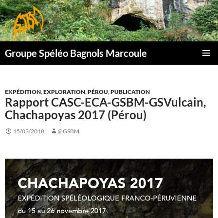
Aller
au
contenu
Groupe Spéléo Bagnols Marcoule
MENU
PRINCI
EXPÉDITION
,
EXPLORATION
,
PÉROU
,
PUBLICATION
Rapport CASC-ECA-GSBM-GSVulcain,
Chachapoyas 2017 (Pérou)
15/03/2018
@GSBM