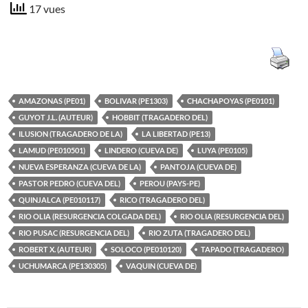
17 vues
AMAZONAS (PE01)
BOLIVAR (PE1303)
CHACHAPOYAS (PE0101)
GUYOT J.L. (AUTEUR)
HOBBIT (TRAGADERO DEL)
ILUSION (TRAGADERO DE LA)
LA LIBERTAD (PE13)
LAMUD (PE010501)
LINDERO (CUEVA DE)
LUYA (PE0105)
NUEVA ESPERANZA (CUEVA DE LA)
PANTOJA (CUEVA DE)
PASTOR PEDRO (CUEVA DEL)
PEROU (PAYS-PE)
QUINJALCA (PE010117)
RICO (TRAGADERO DEL)
RIO OLIA (RESURGENCIA COLGADA DEL)
RIO OLIA (RESURGENCIA DEL)
RIO PUSAC (RESURGENCIA DEL)
RIO ZUTA (TRAGADERO DEL)
ROBERT X. (AUTEUR)
SOLOCO (PE010120)
TAPADO (TRAGADERO)
UCHUMARCA (PE130305)
VAQUIN (CUEVA DE)