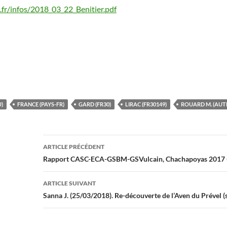
fr/infos/2018_03_22_Benitier.pdf
U)
FRANCE (PAYS-FR)
GARD (FR30)
LIRAC (FR30149)
ROUARD M. (AUT
Navigation
ARTICLE PRÉCÉDENT
des
Rapport CASC-ECA-GSBM-GSVulcain, Chachapoyas 2017 
articles
ARTICLE SUIVANT
Sanna J. (25/03/2018). Re-découverte de l’Aven du Prével (s