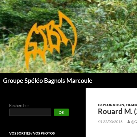
Aller
au
contenu
Groupe Spéléo Bagnols Marcoule
EXPLORATION
,
FRAN
Rechercher
Rouard M. (
OK
22/03/2018
@G
VOS SORTIES / VOS PHOTOS