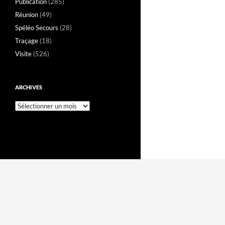
Publication
(285)
Réunion
(49)
Spéléo Secours
(28)
Traçage
(18)
Visite
(526)
ARCHIVES
Archives