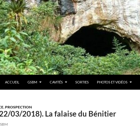
ACCUEIL
GSBM
CAVITÉS
SORTIES
PHOTOS ET VIDÉOS
CE
,
PROSPECTION
22/03/2018). La falaise du Bénitier
SBM