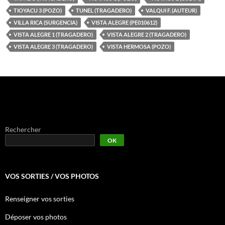
TIOYACU 3 (POZO)
TUNEL (TRAGADERO)
VALQUI F. (AUTEUR)
VILLA RICA (SURGENCIA)
VISTA ALEGRE (PE010612)
VISTA ALEGRE 1 (TRAGADERO)
VISTA ALEGRE 2 (TRAGADERO)
VISTA ALEGRE 3 (TRAGADERO)
VISTA HERMOSA (POZO)
Rechercher
OK
VOS SORTIES / VOS PHOTOS
Renseigner vos sorties
Déposer vos photos