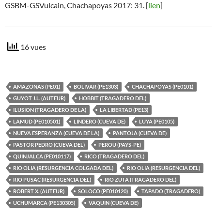
GSBM-GSVulcain, Chachapoyas 2017: 31. [
lien
]
16 vues
AMAZONAS (PE01)
BOLIVAR (PE1303)
CHACHAPOYAS (PE0101)
GUYOT J.L. (AUTEUR)
HOBBIT (TRAGADERO DEL)
ILUSION (TRAGADERO DE LA)
LA LIBERTAD (PE13)
LAMUD (PE010501)
LINDERO (CUEVA DE)
LUYA (PE0105)
NUEVA ESPERANZA (CUEVA DE LA)
PANTOJA (CUEVA DE)
PASTOR PEDRO (CUEVA DEL)
PEROU (PAYS-PE)
QUINJALCA (PE010117)
RICO (TRAGADERO DEL)
RIO OLIA (RESURGENCIA COLGADA DEL)
RIO OLIA (RESURGENCIA DEL)
RIO PUSAC (RESURGENCIA DEL)
RIO ZUTA (TRAGADERO DEL)
ROBERT X. (AUTEUR)
SOLOCO (PE010120)
TAPADO (TRAGADERO)
UCHUMARCA (PE130305)
VAQUIN (CUEVA DE)