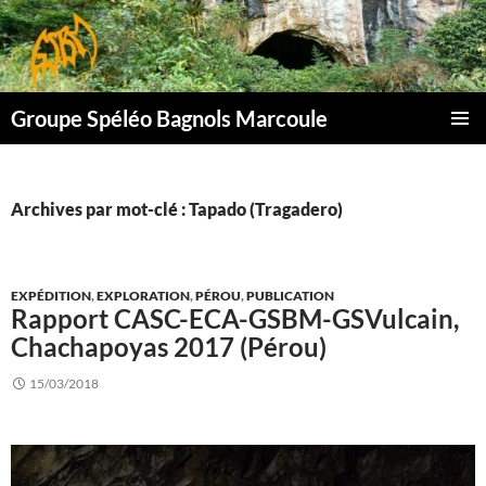
Aller
au
contenu
Groupe Spéléo Bagnols Marcoule
MENU
PRINCI
Archives par mot-clé : Tapado (Tragadero)
EXPÉDITION
,
EXPLORATION
,
PÉROU
,
PUBLICATION
Rapport CASC-ECA-GSBM-GSVulcain,
Chachapoyas 2017 (Pérou)
15/03/2018