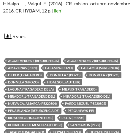
Hidalgo L., Valqui F. (2016). CR mision octubre-noviembre
2016.
CR HYBAM
, 12 p. [
lien
]
6 vues
AGUAS VERDES 1 (RESURGENCIA)
AGUAS VERDES 2 (RESURGENCIA)
AMAZONAS (PE01)
CALAMPA (POZO)
CALLAMPA (SURGENCIA)
DILBER (TRAGADERO)
DON VELA 1 (POZO)
DON VELA 2 (POZO)
DON VELA 3 (POZO)
HIDALGO L. (AUTEUR)
LAGUNA (TRAGADERO DE LA)
MILPUS (TRAGADERO)
MIRADOR 1 (TRAGADERO DEL)
MIRADOR 2 (TRAGADERO DEL)
NUEVA CAJAMARCA (PE220804)
PARDO MIGUEL (PE220805)
PENA BLANCA (RESURGENCIA DE)
PEROU (PAYS-PE)
RIO SORITOR (NACIENTE DEL)
RIOJA (PE2208)
RODRIGUEZ DE MENDOZA (PE0106)
SAN MARTIN (PE22)
TAPADO (TRAGADERO)
TIOYACU 1 (POZO)
TIOYACU 2 (CUEVA)