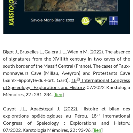
Bigot J., Bruxelles L., Galera J.L., Wienin M. (2022). The absence
of signatures from the XVIIIth century in two caves of the
south border of the Massif Central (France). The cases of Faux‐
monnayeurs Cave (Millau, Aveyron) and Protestants Cave
th
(Saint‐Hippolyte‐du‐Fort, Gard).
18
International Congress
of Speleology : Explorations and History
, 07/2022. Karstologia
Mémoires, 22 : 281-284. [
lien
]
Guyot J.L., Apaéstegui J. (2022). Histoire et bilan des
th
explorations spéléologiques au Pérou.
18
International
Congress of Speleology : Explorations and History
,
07/2022. Karstologia Mémoires, 22 : 93-96. [
lien
]