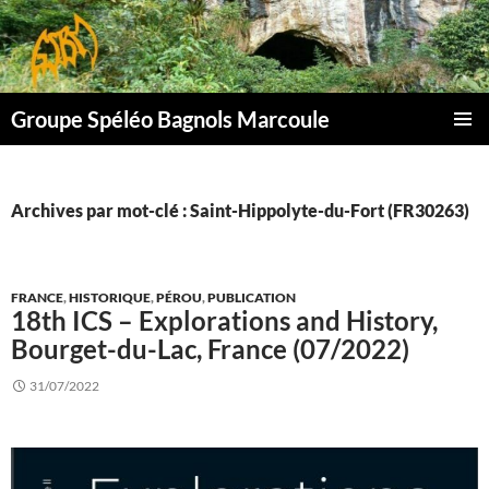
Aller
au
contenu
Groupe Spéléo Bagnols Marcoule
MENU
PRINCI
Archives par mot-clé : Saint-Hippolyte-du-Fort (FR30263)
FRANCE
,
HISTORIQUE
,
PÉROU
,
PUBLICATION
18th ICS – Explorations and History,
Bourget-du-Lac, France (07/2022)
31/07/2022