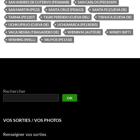
SAN ANDRES DE CUTERVO (PE060608)
SAN CARLOS (PE010309)
SAN MARTIN (PE22)
SANTA CRUZ (PE0613)
SANTA FE (CUEVA DE)
TARMA (PE1207)
TIGRE PERDIDO (CUEVA DEL)
TISHUCA (CUEVA DE)
UCHKUPISJO (CUEVA DE)
UCHUMARCA (PE130305)
VACA NEGRA (TRAGADERO DE)
WIENIN M. (AUTEUR)
WINDY (RIFT)
WISHING (WELL)
YAUYOS (PE1510)
Rechercher
OK
VOS SORTIES / VOS PHOTOS
Renseigner vos sorties