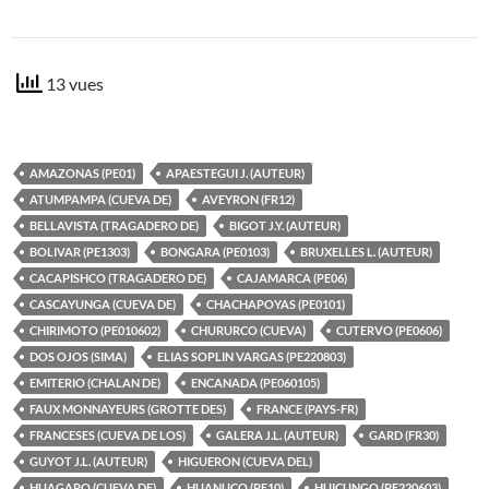
13 vues
AMAZONAS (PE01)
APAESTEGUI J. (AUTEUR)
ATUMPAMPA (CUEVA DE)
AVEYRON (FR12)
BELLAVISTA (TRAGADERO DE)
BIGOT J.Y. (AUTEUR)
BOLIVAR (PE1303)
BONGARA (PE0103)
BRUXELLES L. (AUTEUR)
CACAPISHCO (TRAGADERO DE)
CAJAMARCA (PE06)
CASCAYUNGA (CUEVA DE)
CHACHAPOYAS (PE0101)
CHIRIMOTO (PE010602)
CHURURCO (CUEVA)
CUTERVO (PE0606)
DOS OJOS (SIMA)
ELIAS SOPLIN VARGAS (PE220803)
EMITERIO (CHALAN DE)
ENCANADA (PE060105)
FAUX MONNAYEURS (GROTTE DES)
FRANCE (PAYS-FR)
FRANCESES (CUEVA DE LOS)
GALERA J.L. (AUTEUR)
GARD (FR30)
GUYOT J.L. (AUTEUR)
HIGUERON (CUEVA DEL)
HUAGAPO (CUEVA DE)
HUANUCO (PE10)
HUICUNGO (PE220603)