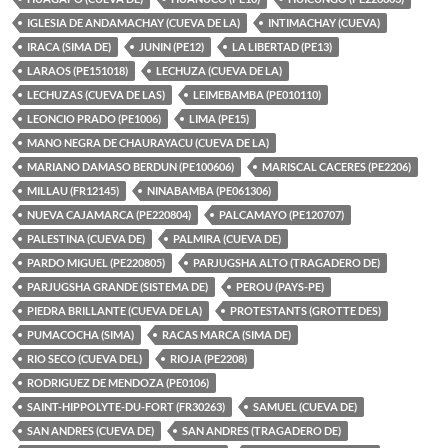
IGLESIA DE ANDAMACHAY (CUEVA DE LA)
INTIMACHAY (CUEVA)
IRACA (SIMA DE)
JUNIN (PE12)
LA LIBERTAD (PE13)
LARAOS (PE151018)
LECHUZA (CUEVA DE LA)
LECHUZAS (CUEVA DE LAS)
LEIMEBAMBA (PE010110)
LEONCIO PRADO (PE1006)
LIMA (PE15)
MANO NEGRA DE CHAURAYACU (CUEVA DE LA)
MARIANO DAMASO BERDUN (PE100606)
MARISCAL CACERES (PE2206)
MILLAU (FR12145)
NINABAMBA (PE061306)
NUEVA CAJAMARCA (PE220804)
PALCAMAYO (PE120707)
PALESTINA (CUEVA DE)
PALMIRA (CUEVA DE)
PARDO MIGUEL (PE220805)
PARJUGSHA ALTO (TRAGADERO DE)
PARJUGSHA GRANDE (SISTEMA DE)
PEROU (PAYS-PE)
PIEDRA BRILLANTE (CUEVA DE LA)
PROTESTANTS (GROTTE DES)
PUMACOCHA (SIMA)
RACAS MARCA (SIMA DE)
RIO SECO (CUEVA DEL)
RIOJA (PE2208)
RODRIGUEZ DE MENDOZA (PE0106)
SAINT-HIPPOLYTE-DU-FORT (FR30263)
SAMUEL (CUEVA DE)
SAN ANDRES (CUEVA DE)
SAN ANDRES (TRAGADERO DE)