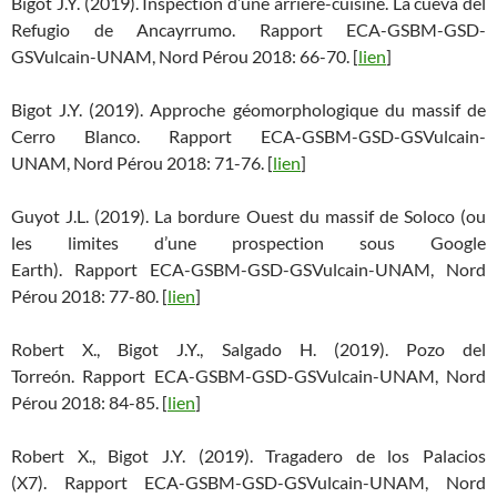
Bigot J.Y. (2019). Inspection d’une arrière-cuisine. La cueva del
Refugio de Ancayrrumo. Rapport ECA-GSBM-GSD-
GSVulcain-UNAM, Nord Pérou 2018: 66-70. [
lien
]
Bigot J.Y. (2019). Approche géomorphologique du massif de
Cerro Blanco. Rapport ECA-GSBM-GSD-GSVulcain-
UNAM, Nord Pérou 2018: 71-76. [
lien
]
Guyot J.L. (2019). La bordure Ouest du massif de Soloco (ou
les limites d’une prospection sous Google
Earth). Rapport ECA-GSBM-GSD-GSVulcain-UNAM, Nord
Pérou 2018: 77-80. [
lien
]
Robert X., Bigot J.Y., Salgado H. (2019). Pozo del
Torreón. Rapport ECA-GSBM-GSD-GSVulcain-UNAM, Nord
Pérou 2018: 84-85. [
lien
]
Robert X., Bigot J.Y. (2019). Tragadero de los Palacios
(X7). Rapport ECA-GSBM-GSD-GSVulcain-UNAM, Nord