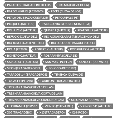
PALACIOS (TRAGADERO DE LOS)
PALMA (CUEVA DE LA)
PARDO MIGUEL (PE220805)
PECES (CUEVA DE LOS)
PERLA DEL IMAZA (CUEVA DE)
PEROU (PAYS-PE)
PICQUE C. (AUTEUR)
PISCIGRANJA (RESURGENCIA DE LA)
POUILLY M. (AUTEUR)
QUISPE J. (AUTEUR)
REATEGUI P. (AUTEUR)
REFUGIO (CUEVA DEL)
RIO AGUAS CLARAS (RESURGENCIA DEL)
RIO JORGE (NACIENTE DEL)
RIO SOLOCO (TRAGADERO DEL)
RIOJA (PE2208)
ROBERT X. (AUTEUR)
RODRIGUEZ A. (AUTEUR)
ROMERO C. (AUTEUR)
ROSAPAMPA (CUEVA DE)
SALGADO H. (AUTEUR)
SAN MARTIN (PE22)
SANTA FE (CUEVA DE)
SIFON (TRAGADERO DEL)
SOLOCO (PE010120)
TAPADOS 1-4 (TRAGADEROS)
TIPISHCA (CUEVA DE)
TOCACHE (PE2210)
TORREON (TRAGADERO DEL)
TRES NARANJAS (CUEVA 1 DE LAS)
TRES NARANJAS (CUEVA CORTA DE LAS)
TRES NARANJAS (CUEVA GRANDE DE LAS)
UNION ALTA (CUEVA DE)
UTCUBAMBA (PE0107)
VIENTO (CUEVA DEL)
VIGNOLES D. (AUTEUR)
X05 (TRAGADERO)
X15 (TRAGADERO)
X16 (POZO)