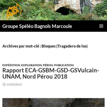
Aller
au
contenu
Groupe Spéléo Bagnols Marcoule
MENU
PRINCI
Archives par mot-clé : Bloques (Tragadero de los)
EXPÉDITION
,
EXPLORATION
,
PÉROU
,
PUBLICATION
Rapport ECA-GSBM-GSD-GSVulcain-
UNAM, Nord Pérou 2018
15/04/2019