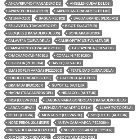
ANCAYRRUMO (TRAGADERO DE)
ANGELES (CUEVA DE LOS)
APAESTEGUI J. (AUTEUR)
ARENISCAS (TRAGADERO DE LAS)
ATUN (POZO)
BAGUA (PE0102)
BAGUA GRANDE (PE010701)
BELLAVISTA (TRAGADERO DE)
BIGOT J.Y. (AUTEUR)
BLOQUES (TRAGADERO DE LOS)
BONGARA (PE0103)
CALAVERA (CUEVA DE LA)
CAMBIOPITEC (CUEVA ALTA DE)
CAMPAMENTO (TRAGADERO DEL)
CASCAYUNGA (CUEVA DE)
CHACHAPOYAS (PE0101)
COPALLIN (PE010203)
COROSHA (PE010304)
DAVID (CUEVA DE)
ELIAS SOPLIN VARGAS (PE220803)
FERTILIDAD (CUEVA DE LA)
FONDO (TRAGADERO DEL)
GALERA J.L. (AUTEUR)
GRANADA (PE010107)
GUYOT J.L. (AUTEUR)
HACHA (TRAGADEROS DEL)
HIDALGO L. (AUTEUR)
INCA (CUEVA DEL)
LAGUNA MARIA GONDOLAN (TRAGADERO DE LA)
LARGA (CUEVA)
LECHUZA (TRAGADERO DE LA)
LLAVE (POZO DE LA)
METAL (CUEVA)
MONTALVO (CUEVAS DE)
MOQUET J.S. (AUTEUR)
NORD PEROU 2018 (EXPE)
NUEVA CAJAMARCA (PE220804)
NUEVA HOLANDA (POZO DE)
NUEVO PROGRESO (PE221002)
OJO NEGRO (CUEVA DEL)
OSO (TRAGADERO DEL)