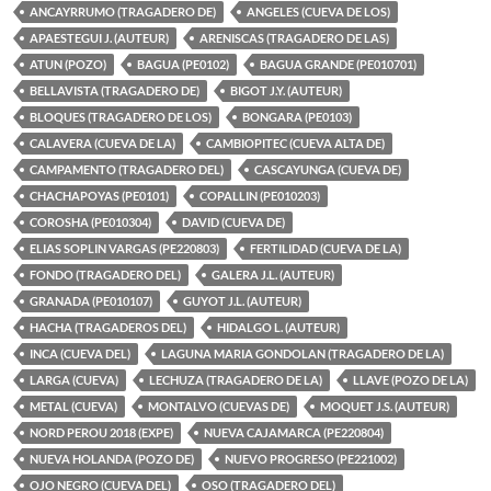
ANCAYRRUMO (TRAGADERO DE)
ANGELES (CUEVA DE LOS)
APAESTEGUI J. (AUTEUR)
ARENISCAS (TRAGADERO DE LAS)
ATUN (POZO)
BAGUA (PE0102)
BAGUA GRANDE (PE010701)
BELLAVISTA (TRAGADERO DE)
BIGOT J.Y. (AUTEUR)
BLOQUES (TRAGADERO DE LOS)
BONGARA (PE0103)
CALAVERA (CUEVA DE LA)
CAMBIOPITEC (CUEVA ALTA DE)
CAMPAMENTO (TRAGADERO DEL)
CASCAYUNGA (CUEVA DE)
CHACHAPOYAS (PE0101)
COPALLIN (PE010203)
COROSHA (PE010304)
DAVID (CUEVA DE)
ELIAS SOPLIN VARGAS (PE220803)
FERTILIDAD (CUEVA DE LA)
FONDO (TRAGADERO DEL)
GALERA J.L. (AUTEUR)
GRANADA (PE010107)
GUYOT J.L. (AUTEUR)
HACHA (TRAGADEROS DEL)
HIDALGO L. (AUTEUR)
INCA (CUEVA DEL)
LAGUNA MARIA GONDOLAN (TRAGADERO DE LA)
LARGA (CUEVA)
LECHUZA (TRAGADERO DE LA)
LLAVE (POZO DE LA)
METAL (CUEVA)
MONTALVO (CUEVAS DE)
MOQUET J.S. (AUTEUR)
NORD PEROU 2018 (EXPE)
NUEVA CAJAMARCA (PE220804)
NUEVA HOLANDA (POZO DE)
NUEVO PROGRESO (PE221002)
OJO NEGRO (CUEVA DEL)
OSO (TRAGADERO DEL)