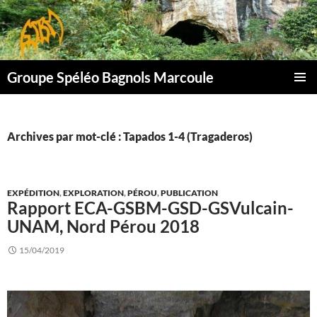
Aller
au
contenu
Groupe Spéléo Bagnols Marcoule
MENU
PRINCI
Archives par mot-clé : Tapados 1-4 (Tragaderos)
EXPÉDITION
,
EXPLORATION
,
PÉROU
,
PUBLICATION
Rapport ECA-GSBM-GSD-GSVulcain-
UNAM, Nord Pérou 2018
15/04/2019