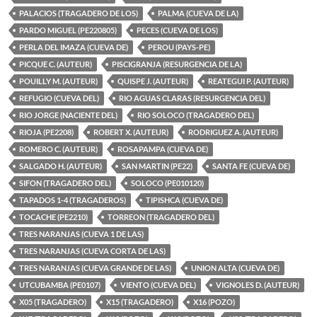
PALACIOS (TRAGADERO DE LOS)
PALMA (CUEVA DE LA)
PARDO MIGUEL (PE220805)
PECES (CUEVA DE LOS)
PERLA DEL IMAZA (CUEVA DE)
PEROU (PAYS-PE)
PICQUE C. (AUTEUR)
PISCIGRANJA (RESURGENCIA DE LA)
POUILLY M. (AUTEUR)
QUISPE J. (AUTEUR)
REATEGUI P. (AUTEUR)
REFUGIO (CUEVA DEL)
RIO AGUAS CLARAS (RESURGENCIA DEL)
RIO JORGE (NACIENTE DEL)
RIO SOLOCO (TRAGADERO DEL)
RIOJA (PE2208)
ROBERT X. (AUTEUR)
RODRIGUEZ A. (AUTEUR)
ROMERO C. (AUTEUR)
ROSAPAMPA (CUEVA DE)
SALGADO H. (AUTEUR)
SAN MARTIN (PE22)
SANTA FE (CUEVA DE)
SIFON (TRAGADERO DEL)
SOLOCO (PE010120)
TAPADOS 1-4 (TRAGADEROS)
TIPISHCA (CUEVA DE)
TOCACHE (PE2210)
TORREON (TRAGADERO DEL)
TRES NARANJAS (CUEVA 1 DE LAS)
TRES NARANJAS (CUEVA CORTA DE LAS)
TRES NARANJAS (CUEVA GRANDE DE LAS)
UNION ALTA (CUEVA DE)
UTCUBAMBA (PE0107)
VIENTO (CUEVA DEL)
VIGNOLES D. (AUTEUR)
X05 (TRAGADERO)
X15 (TRAGADERO)
X16 (POZO)