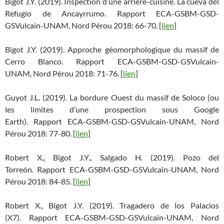
Bigot J.Y. (2019). Inspection d’une arrière-cuisine. La cueva del
Refugio de Ancayrrumo. Rapport ECA-GSBM-GSD-
GSVulcain-UNAM, Nord Pérou 2018: 66-70. [
lien
]
Bigot J.Y. (2019). Approche géomorphologique du massif de
Cerro Blanco. Rapport ECA-GSBM-GSD-GSVulcain-
UNAM, Nord Pérou 2018: 71-76. [
lien
]
Guyot J.L. (2019). La bordure Ouest du massif de Soloco (ou
les limites d’une prospection sous Google
Earth). Rapport ECA-GSBM-GSD-GSVulcain-UNAM, Nord
Pérou 2018: 77-80. [
lien
]
Robert X., Bigot J.Y., Salgado H. (2019). Pozo del
Torreón. Rapport ECA-GSBM-GSD-GSVulcain-UNAM, Nord
Pérou 2018: 84-85. [
lien
]
Robert X., Bigot J.Y. (2019). Tragadero de los Palacios
(X7). Rapport ECA-GSBM-GSD-GSVulcain-UNAM, Nord