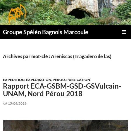
Aller
au
contenu
Groupe Spéléo Bagnols Marcoule
MENU
PRINCI
Archives par mot-clé : Areniscas (Tragadero de las)
EXPÉDITION
,
EXPLORATION
,
PÉROU
,
PUBLICATION
Rapport ECA-GSBM-GSD-GSVulcain-
UNAM, Nord Pérou 2018
15/04/2019