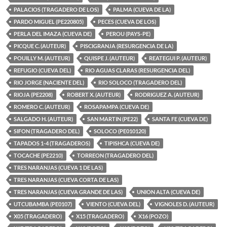
PALACIOS (TRAGADERO DE LOS)
PALMA (CUEVA DE LA)
PARDO MIGUEL (PE220805)
PECES (CUEVA DE LOS)
PERLA DEL IMAZA (CUEVA DE)
PEROU (PAYS-PE)
PICQUE C. (AUTEUR)
PISCIGRANJA (RESURGENCIA DE LA)
POUILLY M. (AUTEUR)
QUISPE J. (AUTEUR)
REATEGUI P. (AUTEUR)
REFUGIO (CUEVA DEL)
RIO AGUAS CLARAS (RESURGENCIA DEL)
RIO JORGE (NACIENTE DEL)
RIO SOLOCO (TRAGADERO DEL)
RIOJA (PE2208)
ROBERT X. (AUTEUR)
RODRIGUEZ A. (AUTEUR)
ROMERO C. (AUTEUR)
ROSAPAMPA (CUEVA DE)
SALGADO H. (AUTEUR)
SAN MARTIN (PE22)
SANTA FE (CUEVA DE)
SIFON (TRAGADERO DEL)
SOLOCO (PE010120)
TAPADOS 1-4 (TRAGADEROS)
TIPISHCA (CUEVA DE)
TOCACHE (PE2210)
TORREON (TRAGADERO DEL)
TRES NARANJAS (CUEVA 1 DE LAS)
TRES NARANJAS (CUEVA CORTA DE LAS)
TRES NARANJAS (CUEVA GRANDE DE LAS)
UNION ALTA (CUEVA DE)
UTCUBAMBA (PE0107)
VIENTO (CUEVA DEL)
VIGNOLES D. (AUTEUR)
X05 (TRAGADERO)
X15 (TRAGADERO)
X16 (POZO)