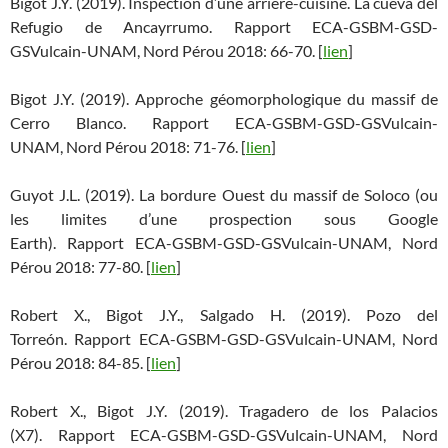
Bigot J.Y. (2019). Inspection d’une arrière-cuisine. La cueva del
Refugio de Ancayrrumo. Rapport ECA-GSBM-GSD-
GSVulcain-UNAM, Nord Pérou 2018: 66-70. [
lien
]
Bigot J.Y. (2019). Approche géomorphologique du massif de
Cerro Blanco. Rapport ECA-GSBM-GSD-GSVulcain-
UNAM, Nord Pérou 2018: 71-76. [
lien
]
Guyot J.L. (2019). La bordure Ouest du massif de Soloco (ou
les limites d’une prospection sous Google
Earth). Rapport ECA-GSBM-GSD-GSVulcain-UNAM, Nord
Pérou 2018: 77-80. [
lien
]
Robert X., Bigot J.Y., Salgado H. (2019). Pozo del
Torreón. Rapport ECA-GSBM-GSD-GSVulcain-UNAM, Nord
Pérou 2018: 84-85. [
lien
]
Robert X., Bigot J.Y. (2019). Tragadero de los Palacios
(X7). Rapport ECA-GSBM-GSD-GSVulcain-UNAM, Nord