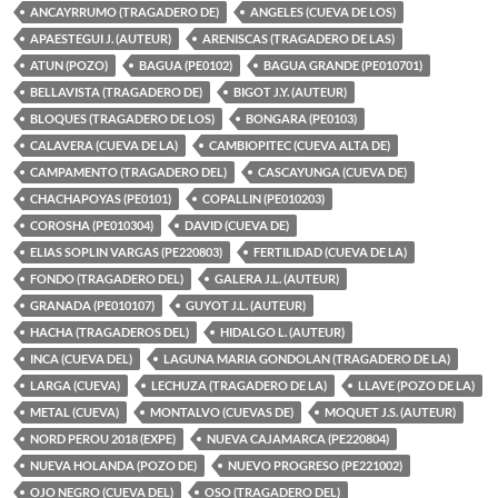
ANCAYRRUMO (TRAGADERO DE)
ANGELES (CUEVA DE LOS)
APAESTEGUI J. (AUTEUR)
ARENISCAS (TRAGADERO DE LAS)
ATUN (POZO)
BAGUA (PE0102)
BAGUA GRANDE (PE010701)
BELLAVISTA (TRAGADERO DE)
BIGOT J.Y. (AUTEUR)
BLOQUES (TRAGADERO DE LOS)
BONGARA (PE0103)
CALAVERA (CUEVA DE LA)
CAMBIOPITEC (CUEVA ALTA DE)
CAMPAMENTO (TRAGADERO DEL)
CASCAYUNGA (CUEVA DE)
CHACHAPOYAS (PE0101)
COPALLIN (PE010203)
COROSHA (PE010304)
DAVID (CUEVA DE)
ELIAS SOPLIN VARGAS (PE220803)
FERTILIDAD (CUEVA DE LA)
FONDO (TRAGADERO DEL)
GALERA J.L. (AUTEUR)
GRANADA (PE010107)
GUYOT J.L. (AUTEUR)
HACHA (TRAGADEROS DEL)
HIDALGO L. (AUTEUR)
INCA (CUEVA DEL)
LAGUNA MARIA GONDOLAN (TRAGADERO DE LA)
LARGA (CUEVA)
LECHUZA (TRAGADERO DE LA)
LLAVE (POZO DE LA)
METAL (CUEVA)
MONTALVO (CUEVAS DE)
MOQUET J.S. (AUTEUR)
NORD PEROU 2018 (EXPE)
NUEVA CAJAMARCA (PE220804)
NUEVA HOLANDA (POZO DE)
NUEVO PROGRESO (PE221002)
OJO NEGRO (CUEVA DEL)
OSO (TRAGADERO DEL)