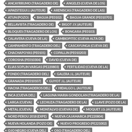
ANCAYRRUMO (TRAGADERO DE)
ANGELES (CUEVA DE LOS)
APAESTEGUI J. (AUTEUR)
ARENISCAS (TRAGADERO DE LAS)
ATUN (POZO)
BAGUA (PE0102)
BAGUA GRANDE (PE010701)
BELLAVISTA (TRAGADERO DE)
BIGOT J.Y. (AUTEUR)
BLOQUES (TRAGADERO DE LOS)
BONGARA (PE0103)
CALAVERA (CUEVA DE LA)
CAMBIOPITEC (CUEVA ALTA DE)
CAMPAMENTO (TRAGADERO DEL)
CASCAYUNGA (CUEVA DE)
CHACHAPOYAS (PE0101)
COPALLIN (PE010203)
COROSHA (PE010304)
DAVID (CUEVA DE)
ELIAS SOPLIN VARGAS (PE220803)
FERTILIDAD (CUEVA DE LA)
FONDO (TRAGADERO DEL)
GALERA J.L. (AUTEUR)
GRANADA (PE010107)
GUYOT J.L. (AUTEUR)
HACHA (TRAGADEROS DEL)
HIDALGO L. (AUTEUR)
INCA (CUEVA DEL)
LAGUNA MARIA GONDOLAN (TRAGADERO DE LA)
LARGA (CUEVA)
LECHUZA (TRAGADERO DE LA)
LLAVE (POZO DE LA)
METAL (CUEVA)
MONTALVO (CUEVAS DE)
MOQUET J.S. (AUTEUR)
NORD PEROU 2018 (EXPE)
NUEVA CAJAMARCA (PE220804)
NUEVA HOLANDA (POZO DE)
NUEVO PROGRESO (PE221002)
OJO NEGRO (CUEVA DEL)
OSO (TRAGADERO DEL)