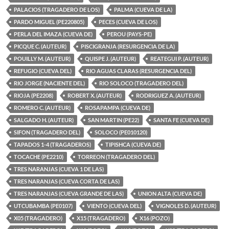
PALACIOS (TRAGADERO DE LOS)
PALMA (CUEVA DE LA)
PARDO MIGUEL (PE220805)
PECES (CUEVA DE LOS)
PERLA DEL IMAZA (CUEVA DE)
PEROU (PAYS-PE)
PICQUE C. (AUTEUR)
PISCIGRANJA (RESURGENCIA DE LA)
POUILLY M. (AUTEUR)
QUISPE J. (AUTEUR)
REATEGUI P. (AUTEUR)
REFUGIO (CUEVA DEL)
RIO AGUAS CLARAS (RESURGENCIA DEL)
RIO JORGE (NACIENTE DEL)
RIO SOLOCO (TRAGADERO DEL)
RIOJA (PE2208)
ROBERT X. (AUTEUR)
RODRIGUEZ A. (AUTEUR)
ROMERO C. (AUTEUR)
ROSAPAMPA (CUEVA DE)
SALGADO H. (AUTEUR)
SAN MARTIN (PE22)
SANTA FE (CUEVA DE)
SIFON (TRAGADERO DEL)
SOLOCO (PE010120)
TAPADOS 1-4 (TRAGADEROS)
TIPISHCA (CUEVA DE)
TOCACHE (PE2210)
TORREON (TRAGADERO DEL)
TRES NARANJAS (CUEVA 1 DE LAS)
TRES NARANJAS (CUEVA CORTA DE LAS)
TRES NARANJAS (CUEVA GRANDE DE LAS)
UNION ALTA (CUEVA DE)
UTCUBAMBA (PE0107)
VIENTO (CUEVA DEL)
VIGNOLES D. (AUTEUR)
X05 (TRAGADERO)
X15 (TRAGADERO)
X16 (POZO)