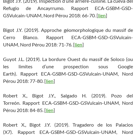
Bigot J.Y. (2019). Inspection d’une arrière-cuisine. La cueva del
Refugio de Ancayrrumo. Rapport ECA-GSBM-GSD-
GSVulcain-UNAM, Nord Pérou 2018: 66-70. [
lien
]
Bigot J.Y. (2019). Approche géomorphologique du massif de
Cerro Blanco. Rapport ECA-GSBM-GSD-GSVulcain-
UNAM, Nord Pérou 2018: 71-76. [
lien
]
Guyot J.L. (2019). La bordure Ouest du massif de Soloco (ou
les limites d’une prospection sous Google
Earth). Rapport ECA-GSBM-GSD-GSVulcain-UNAM, Nord
Pérou 2018: 77-80. [
lien
]
Robert X., Bigot J.Y., Salgado H. (2019). Pozo del
Torreón. Rapport ECA-GSBM-GSD-GSVulcain-UNAM, Nord
Pérou 2018: 84-85. [
lien
]
Robert X., Bigot J.Y. (2019). Tragadero de los Palacios
(X7). Rapport ECA-GSBM-GSD-GSVulcain-UNAM, Nord