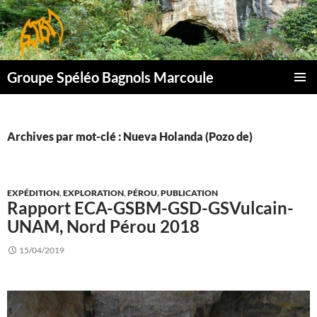
Aller
au
contenu
Groupe Spéléo Bagnols Marcoule
MENU
PRINCI
Archives par mot-clé : Nueva Holanda (Pozo de)
EXPÉDITION
,
EXPLORATION
,
PÉROU
,
PUBLICATION
Rapport ECA-GSBM-GSD-GSVulcain-
UNAM, Nord Pérou 2018
15/04/2019