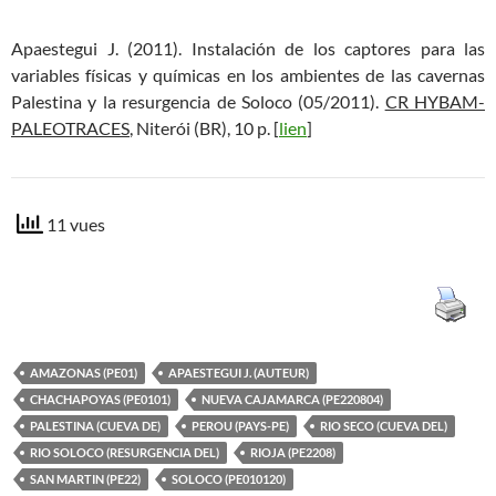
Apaestegui J. (2011). Instalación de los captores para las
variables físicas y químicas en los ambientes de las cavernas
Palestina y la resurgencia de Soloco (05/2011).
CR HYBAM-
PALEOTRACES
, Niterói (BR), 10 p. [
lien
]
11 vues
AMAZONAS (PE01)
APAESTEGUI J. (AUTEUR)
CHACHAPOYAS (PE0101)
NUEVA CAJAMARCA (PE220804)
PALESTINA (CUEVA DE)
PEROU (PAYS-PE)
RIO SECO (CUEVA DEL)
RIO SOLOCO (RESURGENCIA DEL)
RIOJA (PE2208)
SAN MARTIN (PE22)
SOLOCO (PE010120)