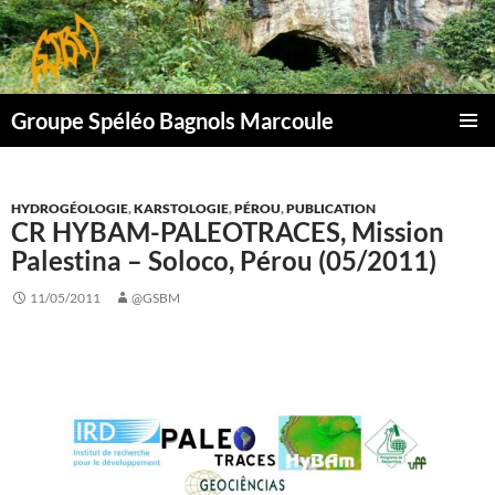
Aller
au
contenu
Groupe Spéléo Bagnols Marcoule
MENU
PRINCI
HYDROGÉOLOGIE
,
KARSTOLOGIE
,
PÉROU
,
PUBLICATION
CR HYBAM-PALEOTRACES, Mission
Palestina – Soloco, Pérou (05/2011)
11/05/2011
@GSBM