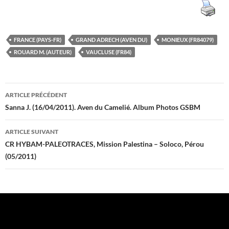
FRANCE (PAYS-FR)
GRAND ADRECH (AVEN DU)
MONIEUX (FR84079)
ROUARD M. (AUTEUR)
VAUCLUSE (FR84)
Navigation
ARTICLE PRÉCÉDENT
des
Sanna J. (16/04/2011). Aven du Camelié. Album Photos GSBM
articles
ARTICLE SUIVANT
CR HYBAM-PALEOTRACES, Mission Palestina – Soloco, Pérou
(05/2011)