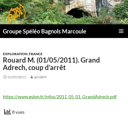
Aller
au
contenu
Groupe Spéléo Bagnols Marcoule
MENU
PRINCI
EXPLORATION
,
FRANCE
Rouard M. (01/05/2011). Grand
Adrech, coup d’arrêt
01/05/2011
@GSBM
https://www.gsbm.fr/infos/2011_05_01_GrandAdrech.pdf
8 vues