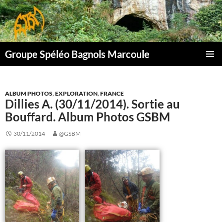
Aller
au
contenu
Groupe Spéléo Bagnols Marcoule
MENU
PRINCI
ALBUM PHOTOS
,
EXPLORATION
,
FRANCE
Dillies A. (30/11/2014). Sortie au
Bouffard. Album Photos GSBM
30/11/2014
@GSBM