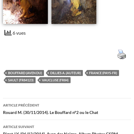
6 vues
BOUFFARD (AVEN DU)
DILLIES A. (AUTEUR)
FRANCE (PAYS-FR)
SAULT (FR84123)
VAUCLUSE (FR84)
Navigation
ARTICLE PRÉCÉDENT
des
Rouard M. (30/11/2014). Le Bouffard n°2 ou le Chat
articles
ARTICLE SUIVANT
Bigot J.Y. (06/12/2014). Aven des Neiges. Album Photos GSBM