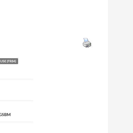
USE (FR84)
s GSBM