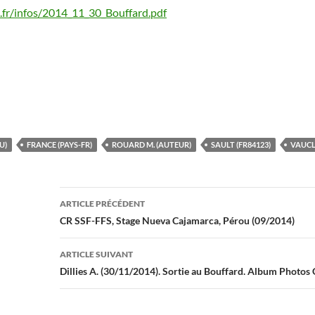
fr/infos/2014_11_30_Bouffard.pdf
U)
FRANCE (PAYS-FR)
ROUARD M. (AUTEUR)
SAULT (FR84123)
VAUCL
Navigation
ARTICLE PRÉCÉDENT
des
CR SSF-FFS, Stage Nueva Cajamarca, Pérou (09/2014)
articles
ARTICLE SUIVANT
Dillies A. (30/11/2014). Sortie au Bouffard. Album Photo