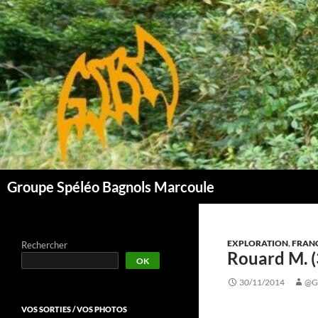
Aller
au
contenu
Groupe Spéléo Bagnols Marcoule
EXPLORATION
,
FRAN
Rechercher
Rouard M. (
OK
30/11/2014
@G
VOS SORTIES / VOS PHOTOS