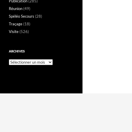
Publication
(285)
Réunion
(49)
Spéléo Secours
(28)
Traçage
(18)
Visite
(526)
ARCHIVES
Archives