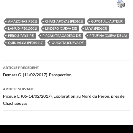
AMAZONAS (PE01)
CHACHAPOYAS (PE0101)
GUYOT J.L. (AUTEUR)
LAMUD (PE010501)
LINDERO (CUEVA DE)
LUYA (PE0105)
PEROU (PAYS-PE)
PIRCAS (TRAGADERO DE)
PITUFINA (CUEVA DE LA)
QUINJALCA (PE010117)
QUIOCTA (CUEVA DE)
Navigation
ARTICLE PRÉCÉDENT
des
Demars G. (11/02/2017). Prospection
articles
ARTICLE SUIVANT
Picque C. (05-14/02/2017). Exploration au Nord du Pérou, près de
Chachapoyas