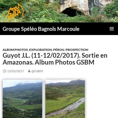
Aller
au
contenu
Groupe Spéléo Bagnols Marcoule
MENU
PRINCI
ALBUM PHOTOS
,
EXPLORATION
,
PÉROU
,
PROSPECTION
Guyot J.L. (11-12/02/2017). Sortie en
Amazonas. Album Photos GSBM
12/02/2017
@GSBM