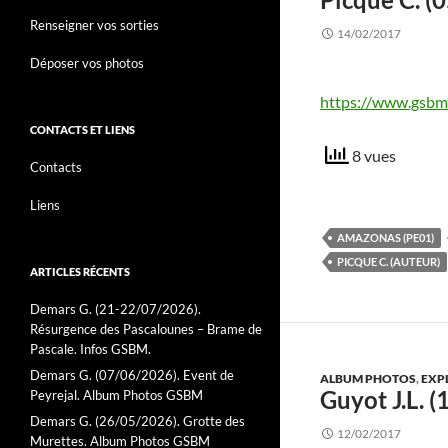
Renseigner vos sorties
14/02/2017
Déposer vos photos
https://www.gsbm
CONTACTS ET LIENS
8 vues
Contacts
Liens
AMAZONAS (PE01)
PICQUE C. (AUTEUR)
ARTICLES RÉCENTS
Demars G. (21-22/07/2026).
Résurgence des Pascalounes – Brame de
Pascale. Infos GSBM.
Demars G. (07/06/2026). Event de
ALBUM PHOTOS
,
EXP
Guyot J.L. 
Peyrejal. Album Photos GSBM
Demars G. (26/05/2026). Grotte des
12/02/2017
Murettes. Album Photos GSBM