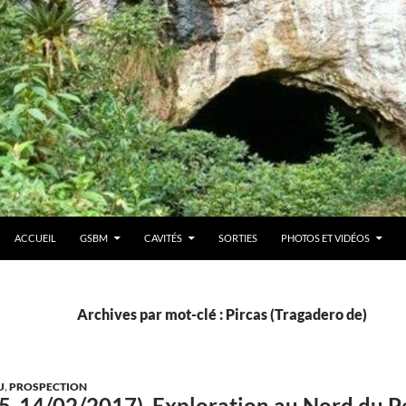
ACCUEIL
GSBM
CAVITÉS
SORTIES
PHOTOS ET VIDÉOS
Archives par mot-clé : Pircas (Tragadero de)
U
,
PROSPECTION
05-14/02/2017). Exploration au Nord du 