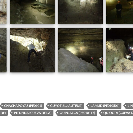
CHACHAPOYAS (PE0101)
GUYOT J.L. (AUTEUR)
LAMUD (PE010501)
LIN
 DE)
PITUFINA (CUEVA DE LA)
QUINJALCA (PE010117)
QUIOCTA (CUEVA D