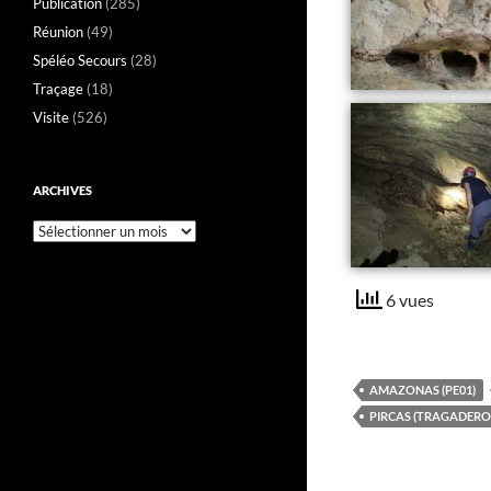
Publication
(285)
Réunion
(49)
Spéléo Secours
(28)
Traçage
(18)
Visite
(526)
ARCHIVES
Archives
6 vues
AMAZONAS (PE01)
PIRCAS (TRAGADERO