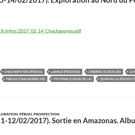
.fr/infos/2017_02_14_Chachapoyas.pdf
CHACHAPOYAS (PE0101)
LAMUD (PE010501)
LINDERO (CUEVA DE)
LUY
PIRCAS (TRAGADERO DE)
PITUFINA (CUEVA DE LA)
QUINJALCA (PE010117
LORATION
,
PÉROU
,
PROSPECTION
(11-12/02/2017). Sortie en Amazonas. A