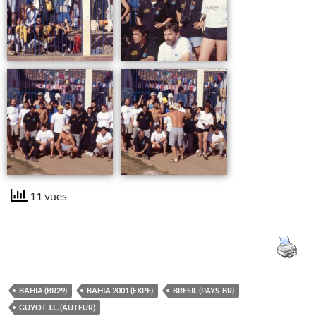
11 vues
BAHIA (BR29)
BAHIA 2001 (EXPE)
BRESIL (PAYS-BR)
GUYOT J.L. (AUTEUR)