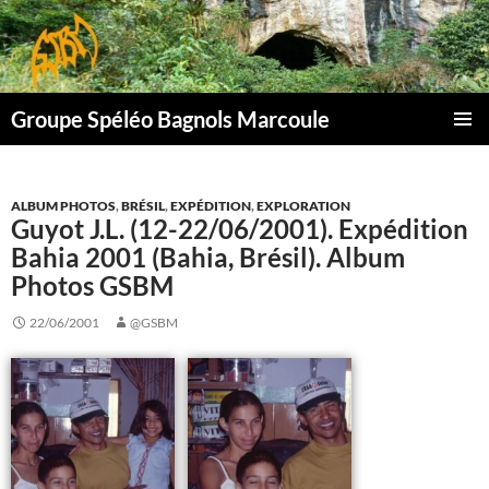
Aller
au
contenu
Groupe Spéléo Bagnols Marcoule
MENU
PRINCI
ALBUM PHOTOS
,
BRÉSIL
,
EXPÉDITION
,
EXPLORATION
Guyot J.L. (12-22/06/2001). Expédition
Bahia 2001 (Bahia, Brésil). Album
Photos GSBM
22/06/2001
@GSBM