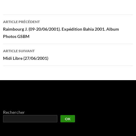
Navigation
ARTICLE PRÉCÉDENT
des
Raimbourg J. (09-20/06/2001). Expédition Bahia 2001. Album
Photos GSBM
articles
ARTICLE SUIVANT
Midi Libre (27/06/2001)
Rechercher
OK