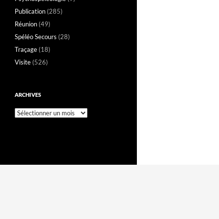
Publication
(285)
Réunion
(49)
Spéléo Secours
(28)
Traçage
(18)
Visite
(526)
ARCHIVES
Archives