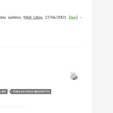
 des spéléos.
Midi Libre
, 27/06/2001. [
lien
] –
S-BR)
FEIRA DA MATA (BR2910776)