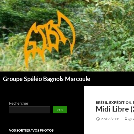
Aller
au
contenu
Groupe Spéléo Bagnols Marcoule
BRÉSIL
,
EXPÉDITION
,
Rechercher
Midi Libre 
OK
27/06/2001
@G
VOS SORTIES / VOS PHOTOS