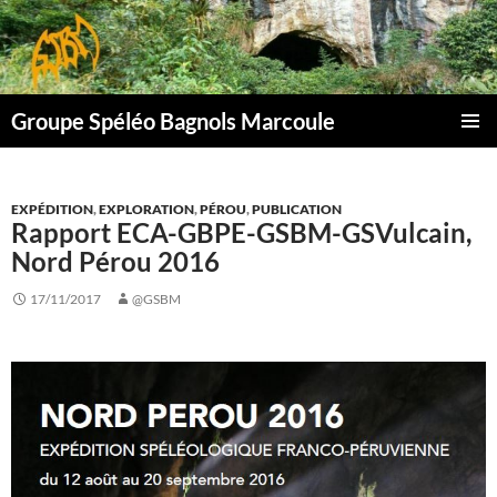
Aller
au
contenu
Groupe Spéléo Bagnols Marcoule
MENU
PRINCI
EXPÉDITION
,
EXPLORATION
,
PÉROU
,
PUBLICATION
Rapport ECA-GBPE-GSBM-GSVulcain,
Nord Pérou 2016
17/11/2017
@GSBM