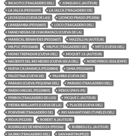
INCACITO (TRAGADERO DEL)
JUNQUAS C. (AUTEUR)
LA JALCA (PE010109)
LA JALCA (TRAGADERO DE)
LECHUZAS (CUEVA DE LAS)
LEONCIO PRADO (PE1006)
LIMABAMBA (PE010605)
LOCO (TRAGADERO DEL)
MANO NEGRA DE CHAURAYACU (CUEVA DE LA)
MARISCAL BENAVIDES (PE010607)
MAZZILLI N. (AUTEUR)
MILPUC (PE010608)
MILPUC (TRAGADERO DE)
MITO (CUEVA DEL)
MONO TREPADOR (CUEVA DEL)
MOQUET J.S. (AUTEUR)
NACIENTE DEL RIO NEGRO (CUEVA SECA DEL)
NORD PEROU 2016 (EXPE)
NUEVA CAJAMARCA (PE220804)
OMIA (PE010609)
PALESTINA (CUEVA DE)
PALMIRA (CUEVA DE)
PARAISO (CUEVA PEQUENA DEL)
PARAISO (TRAGADERO DEL)
PARDO MIGUEL (PE220805)
PEROU (PAYS-PE)
PERROS (TRAGADERO DE LOS)
PICQUE C. (AUTEUR)
PIEDRA BRILLANTE (CUEVA DE LA)
PLACER (CUEVA DEL)
PORVENIR (TRAGADERO DE)
RIO SAN ANTONIO (TUNELES DEL)
RIOJA (PE2208)
ROBERT X. (AUTEUR)
RODRIGUEZ DE MENDOZA (PE0106)
RUBBIOLI E.L. (AUTEUR)
SAJINO (TRAGADERO DEL)
SAN MARTIN (PE22)