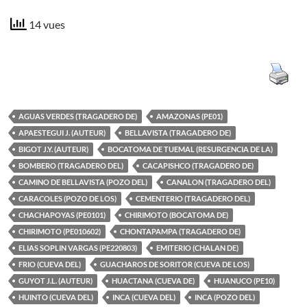
14 vues
AGUAS VERDES (TRAGADERO DE)
AMAZONAS (PE01)
APAESTEGUI J. (AUTEUR)
BELLAVISTA (TRAGADERO DE)
BIGOT J.Y. (AUTEUR)
BOCATOMA DE TUEMAL (RESURGENCIA DE LA)
BOMBERO (TRAGADERO DEL)
CACAPISHCO (TRAGADERO DE)
CAMINO DE BELLAVISTA (POZO DEL)
CANALON (TRAGADERO DEL)
CARACOLES (POZO DE LOS)
CEMENTERIO (TRAGADERO DEL)
CHACHAPOYAS (PE0101)
CHIRIMOTO (BOCATOMA DE)
CHIRIMOTO (PE010602)
CHONTAPAMPA (TRAGADERO DE)
ELIAS SOPLIN VARGAS (PE220803)
EMITERIO (CHALAN DE)
FRIO (CUEVA DEL)
GUACHAROS DE SORITOR (CUEVA DE LOS)
GUYOT J.L. (AUTEUR)
HUACTANA (CUEVA DE)
HUANUCO (PE10)
HUINTO (CUEVA DEL)
INCA (CUEVA DEL)
INCA (POZO DEL)