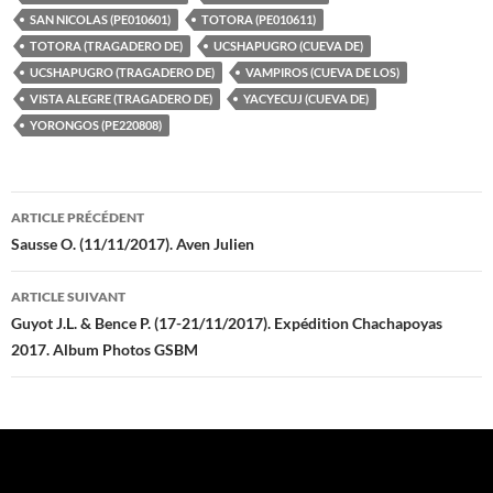
SAN NICOLAS (PE010601)
TOTORA (PE010611)
TOTORA (TRAGADERO DE)
UCSHAPUGRO (CUEVA DE)
UCSHAPUGRO (TRAGADERO DE)
VAMPIROS (CUEVA DE LOS)
VISTA ALEGRE (TRAGADERO DE)
YACYECUJ (CUEVA DE)
YORONGOS (PE220808)
Navigation
ARTICLE PRÉCÉDENT
des
Sausse O. (11/11/2017). Aven Julien
articles
ARTICLE SUIVANT
Guyot J.L. & Bence P. (17-21/11/2017). Expédition Chachapoyas
2017. Album Photos GSBM