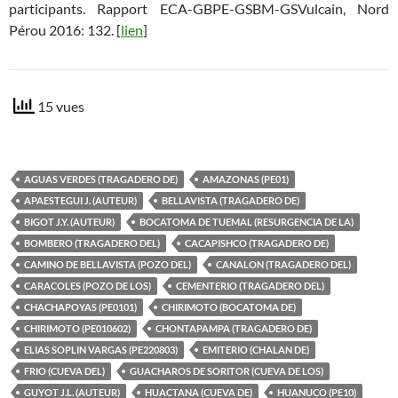
participants. Rapport ECA-GBPE-GSBM-GSVulcain, Nord
Pérou 2016: 132. [
lien
]
15 vues
AGUAS VERDES (TRAGADERO DE)
AMAZONAS (PE01)
APAESTEGUI J. (AUTEUR)
BELLAVISTA (TRAGADERO DE)
BIGOT J.Y. (AUTEUR)
BOCATOMA DE TUEMAL (RESURGENCIA DE LA)
BOMBERO (TRAGADERO DEL)
CACAPISHCO (TRAGADERO DE)
CAMINO DE BELLAVISTA (POZO DEL)
CANALON (TRAGADERO DEL)
CARACOLES (POZO DE LOS)
CEMENTERIO (TRAGADERO DEL)
CHACHAPOYAS (PE0101)
CHIRIMOTO (BOCATOMA DE)
CHIRIMOTO (PE010602)
CHONTAPAMPA (TRAGADERO DE)
ELIAS SOPLIN VARGAS (PE220803)
EMITERIO (CHALAN DE)
FRIO (CUEVA DEL)
GUACHAROS DE SORITOR (CUEVA DE LOS)
GUYOT J.L. (AUTEUR)
HUACTANA (CUEVA DE)
HUANUCO (PE10)