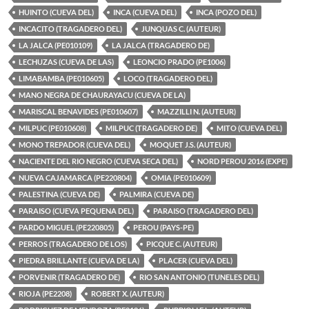
HUINTO (CUEVA DEL)
INCA (CUEVA DEL)
INCA (POZO DEL)
INCACITO (TRAGADERO DEL)
JUNQUAS C. (AUTEUR)
LA JALCA (PE010109)
LA JALCA (TRAGADERO DE)
LECHUZAS (CUEVA DE LAS)
LEONCIO PRADO (PE1006)
LIMABAMBA (PE010605)
LOCO (TRAGADERO DEL)
MANO NEGRA DE CHAURAYACU (CUEVA DE LA)
MARISCAL BENAVIDES (PE010607)
MAZZILLI N. (AUTEUR)
MILPUC (PE010608)
MILPUC (TRAGADERO DE)
MITO (CUEVA DEL)
MONO TREPADOR (CUEVA DEL)
MOQUET J.S. (AUTEUR)
NACIENTE DEL RIO NEGRO (CUEVA SECA DEL)
NORD PEROU 2016 (EXPE)
NUEVA CAJAMARCA (PE220804)
OMIA (PE010609)
PALESTINA (CUEVA DE)
PALMIRA (CUEVA DE)
PARAISO (CUEVA PEQUENA DEL)
PARAISO (TRAGADERO DEL)
PARDO MIGUEL (PE220805)
PEROU (PAYS-PE)
PERROS (TRAGADERO DE LOS)
PICQUE C. (AUTEUR)
PIEDRA BRILLANTE (CUEVA DE LA)
PLACER (CUEVA DEL)
PORVENIR (TRAGADERO DE)
RIO SAN ANTONIO (TUNELES DEL)
RIOJA (PE2208)
ROBERT X. (AUTEUR)