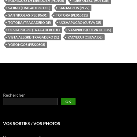
RODRIGUEZ DE MENDOZA (PE0106)
RUBBIOLI E.L. (AUTEUR)
SAJINO (TRAGADERO DEL)
SAN MARTIN (PE22)
SAN NICOLAS (PE010601)
TOTORA (PE010611)
TOTORA (TRAGADERO DE)
UCSHAPUGRO (CUEVA DE)
UCSHAPUGRO (TRAGADERO DE)
VAMPIROS (CUEVA DE LOS)
VISTA ALEGRE (TRAGADERO DE)
YACYECUJ (CUEVA DE)
YORONGOS (PE220808)
Rechercher
OK
VOS SORTIES / VOS PHOTOS