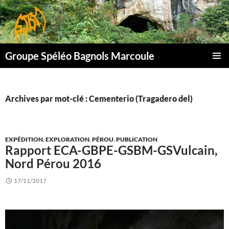
Aller
au
contenu
Groupe Spéléo Bagnols Marcoule
MENU
PRINCI
Archives par mot-clé : Cementerio (Tragadero del)
EXPÉDITION
,
EXPLORATION
,
PÉROU
,
PUBLICATION
Rapport ECA-GBPE-GSBM-GSVulcain,
Nord Pérou 2016
17/11/2017