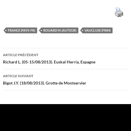
FRANCE (PAYS-FR)
ROUARD M. (AUTEUR)
VAUCLUSE (FR84)
Navigation
ARTICLE PRÉCÉDENT
des
Richard L. (05-15/08/2013). Euskal Herria, Espagne
articles
ARTICLE SUIVANT
Bigot J.Y. (18/08/2013). Grotte de Montservier