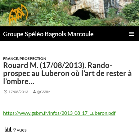
Aller
au
contenu
Groupe Spéléo Bagnols Marcoule
MENU
PRINCI
FRANCE
,
PROSPECTION
Rouard M. (17/08/2013). Rando-
prospec au Luberon où l’art de rester à
l’ombre…
17/08/2013
@GSBM
https://www.gsbm.fr/infos/2013_08_17_Luberon.pdf
9 vues