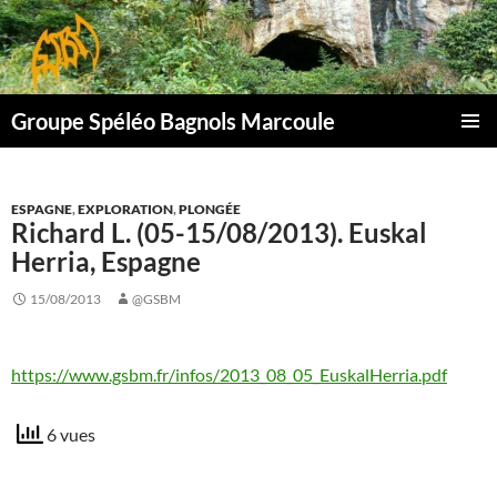
Aller
au
contenu
Groupe Spéléo Bagnols Marcoule
MENU
PRINCI
ESPAGNE
,
EXPLORATION
,
PLONGÉE
Richard L. (05-15/08/2013). Euskal
Herria, Espagne
15/08/2013
@GSBM
https://www.gsbm.fr/infos/2013_08_05_EuskalHerria.pdf
6 vues