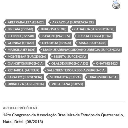
ARETXABALETA (ES1620)
ARRAZOLA (SURGENCIA DE)
BIZKAIA (ES1648)
BURGOS (ES0709)
CADAGUA (SURGENCIA DE)
ELORRIO (ES1648)
ESPAGNE (PAYS-ES)
EUSKAL HERRIA (ES16)
GERNIKA (ES1648)
GIPUSKOA (ES1620)
MANARIA (ES1648)
MARKINA (ES1601)
MARKUEARBINAGOIKOAKO URBEGIA (SURGENCIA)
MONTEMAR (SURGENCIA)
MURITA (SURGENCIA)
OIANGITXI (SURGENCIA)
OLALDE (SURGENCIA DE)
ONATI (ES1620)
RICHARD L. (AUTEUR)
SALLOBENTEKO URBEGIA (SURGENCIA)
SARATXO (SURGENCIA)
SILIBRANCA (CUEVA)
UBAO (SURGENCIA)
URBALTZA (SURGENCIA)
VILLA-SANA (ES0925)
Navigation
ARTICLE PRÉCÉDENT
des
14to Congresso da Associação Brasileira de Estudos do Quaternario,
Natal, Brésil (08/2013)
articles