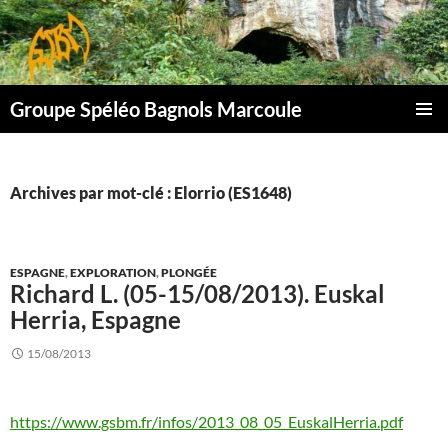
Aller
au
contenu
Groupe Spéléo Bagnols Marcoule
MENU
PRINCI
Archives par mot-clé : Elorrio (ES1648)
ESPAGNE
,
EXPLORATION
,
PLONGÉE
Richard L. (05-15/08/2013). Euskal
Herria, Espagne
15/08/2013
https://www.gsbm.fr/infos/2013_08_05_EuskalHerria.pdf