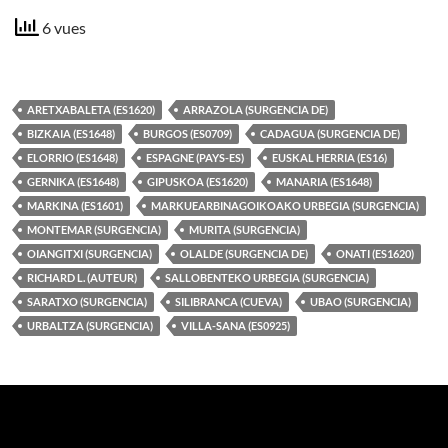
6 vues
ARETXABALETA (ES1620)
ARRAZOLA (SURGENCIA DE)
BIZKAIA (ES1648)
BURGOS (ES0709)
CADAGUA (SURGENCIA DE)
ELORRIO (ES1648)
ESPAGNE (PAYS-ES)
EUSKAL HERRIA (ES16)
GERNIKA (ES1648)
GIPUSKOA (ES1620)
MANARIA (ES1648)
MARKINA (ES1601)
MARKUEARBINAGOIKOAKO URBEGIA (SURGENCIA)
MONTEMAR (SURGENCIA)
MURITA (SURGENCIA)
OIANGITXI (SURGENCIA)
OLALDE (SURGENCIA DE)
ONATI (ES1620)
RICHARD L. (AUTEUR)
SALLOBENTEKO URBEGIA (SURGENCIA)
SARATXO (SURGENCIA)
SILIBRANCA (CUEVA)
UBAO (SURGENCIA)
URBALTZA (SURGENCIA)
VILLA-SANA (ES0925)