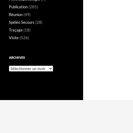
Publication
(285)
Réunion
(49)
Spéléo Secours
(28)
Traçage
(18)
Visite
(526)
ARCHIVES
Archives