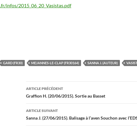
fr/infos/2015_06_20_Vasistas.pdf
GARD (FR30)
MEJANNES-LE-CLAP (FR30164)
SANNA J. (AUTEUR)
VASIST
Navigation
ARTICLE PRÉCÉDENT
des
Graffion H. (20/06/2015). Sortie au Basset
articles
ARTICLE SUIVANT
Sanna J. (27/06/2015). Balisage à l’aven Souchon avec l’E