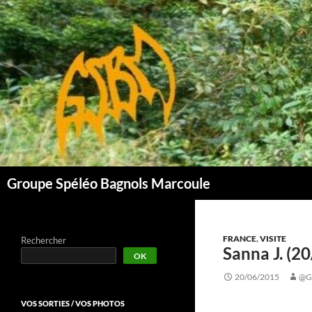
Aller
au
contenu
Groupe Spéléo Bagnols Marcoule
FRANCE
,
VISITE
Rechercher
Sanna J. (2
OK
20/06/2015
@G
VOS SORTIES / VOS PHOTOS