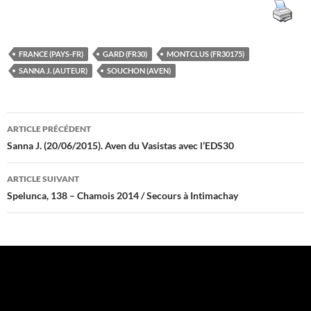
FRANCE (PAYS-FR)
GARD (FR30)
MONTCLUS (FR30175)
SANNA J. (AUTEUR)
SOUCHON (AVEN)
Navigation
ARTICLE PRÉCÉDENT
des
Sanna J. (20/06/2015). Aven du Vasistas avec l’EDS30
articles
ARTICLE SUIVANT
Spelunca, 138 – Chamois 2014 / Secours à Intimachay