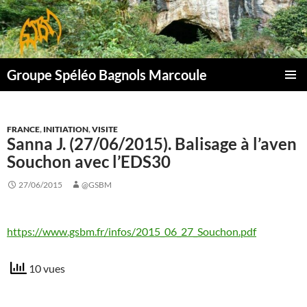
Aller
au
contenu
Groupe Spéléo Bagnols Marcoule
MENU
PRINCI
FRANCE
,
INITIATION
,
VISITE
Sanna J. (27/06/2015). Balisage à l’aven
Souchon avec l’EDS30
27/06/2015
@GSBM
https://www.gsbm.fr/infos/2015_06_27_Souchon.pdf
10 vues